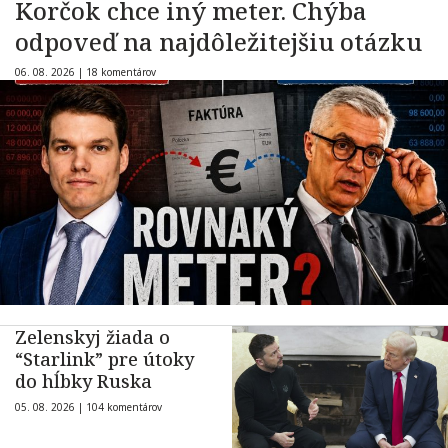
Korčok chce iný meter. Chýba
odpoveď na najdôležitejšiu otázku
06. 08. 2026 |
18 komentárov
Zelenskyj žiada o
“Starlink” pre útoky
do hĺbky Ruska
05. 08. 2026 |
104 komentárov