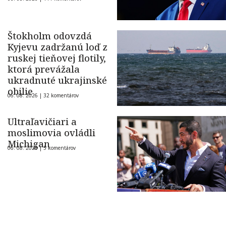
Štokholm odovzdá
Kyjevu zadržanú loď z
ruskej tieňovej flotily,
ktorá prevážala
ukradnuté ukrajinské
obilie
06. 08. 2026 |
32 komentárov
Ultraľavičiari a
moslimovia ovládli
Michigan
06. 08. 2026 |
5 komentárov