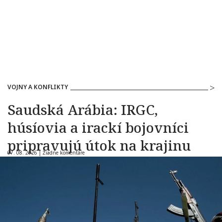
VOJNY A KONFLIKTY
Saudská Arábia: IRGC,
húsíovia a irackí bojovníci
pripravujú útok na krajinu
07. 08. 2026 |
Žiadne komentáre