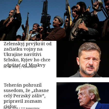
Zelenskyj prvýkrát od
začiatku vojny na
Ukrajine navštívi
Srbsko, Kyjev ho chce
odpútať od Moskvy
06. 08. 2026 |
7 komentárov
Teherán pohrozil
susedom, že „zhasne
celý Perzský záliv“,
pripravil zoznam
cieľov
06. 08. 2026 |
111 komentárov