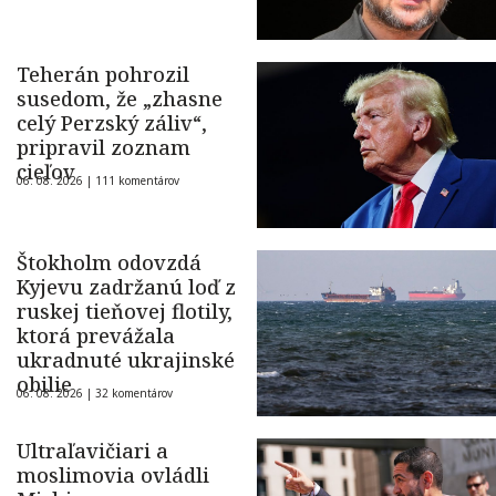
Teherán pohrozil
susedom, že „zhasne
celý Perzský záliv“,
pripravil zoznam
cieľov
06. 08. 2026 |
111 komentárov
Štokholm odovzdá
Kyjevu zadržanú loď z
ruskej tieňovej flotily,
ktorá prevážala
ukradnuté ukrajinské
obilie
06. 08. 2026 |
32 komentárov
Ultraľavičiari a
moslimovia ovládli