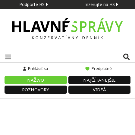
Podporte HS
Inzerujte na HS
Prihlásiť sa
Predplatné
NAŽIVO
NAJČÍTANEJŠIE
ROZHOVORY
VIDEÁ