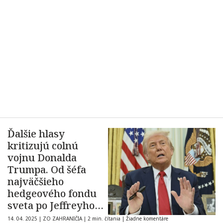
Ďalšie hlasy
kritizujú colnú
vojnu Donalda
Trumpa. Od šéfa
najväčšieho
hedgeového fondu
sveta po Jeffreyho
Sachsa
14. 04. 2025
|
ZO ZAHRANIČIA
|
2 min. čítania
|
Žiadne komentáre