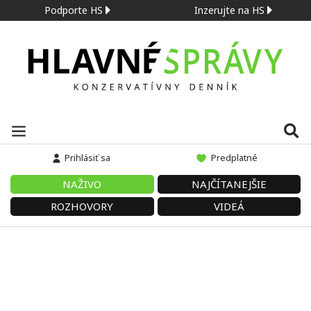
Podporte HS
Inzerujte na HS
Prihlásiť sa
Predplatné
NAŽIVO
NAJČÍTANEJŠIE
ROZHOVORY
VIDEÁ