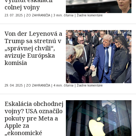
colnej vojny
23. 07. 2025
|
ZO ZAHRANIČIA
|
3 min. čítania
|
Žiadne komentáre
Von der Leyenová a
Trump sa stretnú v
„správnej chvíli“,
avizuje Európska
komisia
29. 04. 2025
|
ZO ZAHRANIČIA
|
4 min. čítania
|
Žiadne komentáre
Eskalácia obchodnej
vojny? USA označilo
pokuty pre Meta a
Apple za
„ekonomické