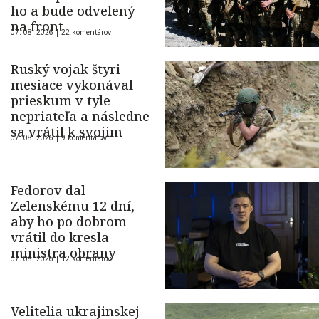
ho a bude odvelený
na front
07. 08. 2026 |
22 komentárov
Ruský vojak štyri
mesiace vykonával
prieskum v tyle
nepriateľa a následne
sa vrátil k svojim
07. 08. 2026 |
9 komentárov
Fedorov dal
Zelenskému 12 dní,
aby ho po dobrom
vrátil do kresla
ministra obrany
07. 08. 2026 |
12 komentárov
Velitelia ukrajinskej