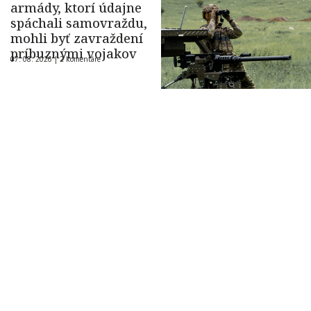
armády, ktorí údajne
spáchali samovraždu,
mohli byť zavraždení
príbuznými vojakov
07. 08. 2026 |
2 komentáre