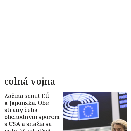
colná vojna
Začína samit EÚ
a Japonska. Obe
strany čelia
obchodným sporom
s USA a snažia sa
vyhnúť eskalácii