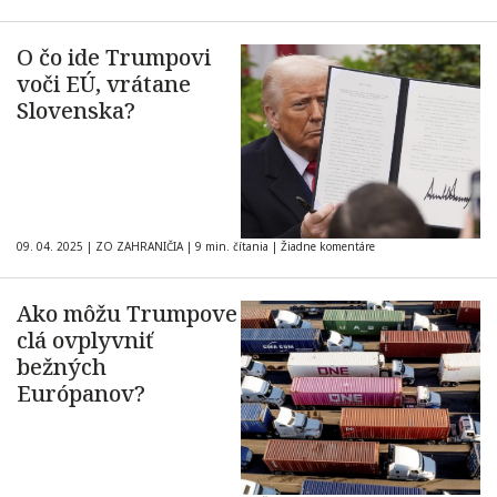
O čo ide Trumpovi
voči EÚ, vrátane
Slovenska?
09. 04. 2025
|
ZO ZAHRANIČIA
|
9 min. čítania
|
Žiadne komentáre
Ako môžu Trumpove
clá ovplyvniť
bežných
Európanov?