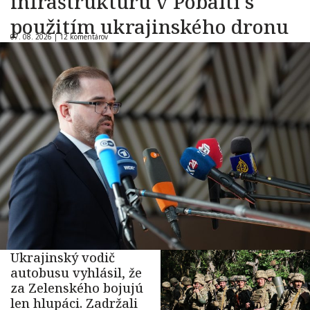
infraštruktúru v Pobaltí s
použitím ukrajinského dronu
07. 08. 2026 |
12 komentárov
Ukrajinský vodič
autobusu vyhlásil, že
za Zelenského bojujú
len hlupáci. Zadržali