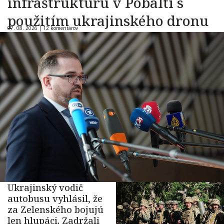
infraštruktúru v Pobaltí s
použitím ukrajinského dronu
07. 08. 2026 |
12 komentárov
Ukrajinský vodič
autobusu vyhlásil, že
za Zelenského bojujú
len hlupáci. Zadržali