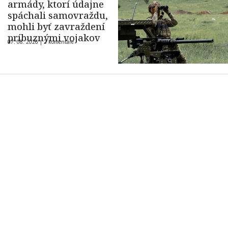
armády, ktorí údajne
spáchali samovraždu,
mohli byť zavraždení
príbuznými vojakov
07. 08. 2026 |
2 komentáre