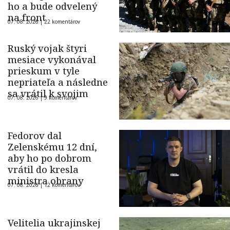
ho a bude odvelený
na front
07. 08. 2026 |
22 komentárov
Ruský vojak štyri
mesiace vykonával
prieskum v tyle
nepriateľa a následne
sa vrátil k svojim
07. 08. 2026 |
9 komentárov
Fedorov dal
Zelenskému 12 dní,
aby ho po dobrom
vrátil do kresla
ministra obrany
07. 08. 2026 |
12 komentárov
Velitelia ukrajinskej