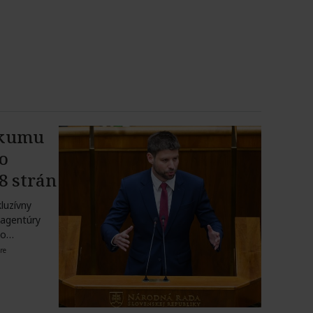
skumu
Do
8 strán
kluzívny
 agentúry
 do…
re