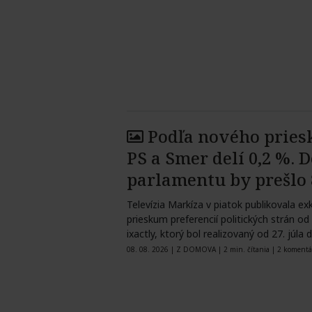
Podľa nového prie
PS a Smer delí 0,2 %. 
parlamentu by prešlo 
Televízia Markíza v piatok publikovala ex
prieskum preferencií politických strán od
ixactly, ktorý bol realizovaný od 27. júla
08. 08. 2026
|
Z DOMOVA
|
2 min. čítania
|
2 komentá