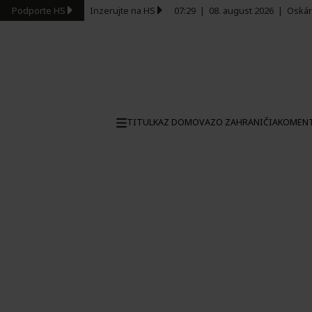
Podporte HS
Inzerujte na HS
07:29
|
08. august 2026
|
Oskár
TITULKA
Z DOMOVA
ZO ZAHRANIČIA
KOMEN