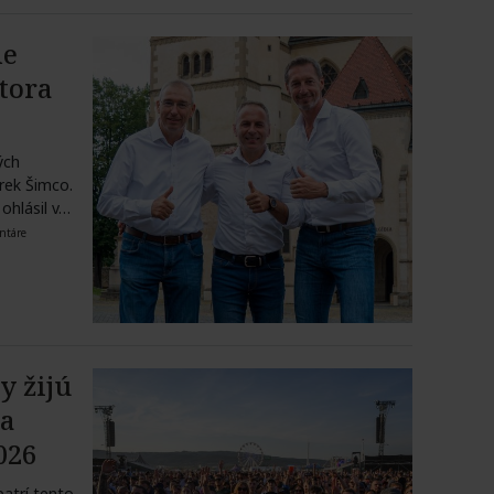
de
tora
ých
rek Šimco.
ohlásil v…
ntáre
y žijú
sa
026
patrí tento