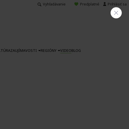
Vyhľadávanie
Predplatné
Prihlásiť sa
LTÚRA
ZAUJÍMAVOSTI
REGIÓNY
VIDEO
BLOG