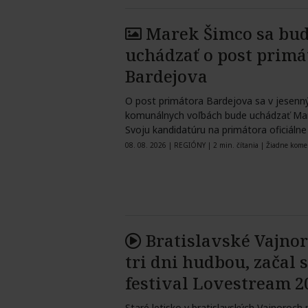
Marek Šimco sa bu
uchádzať o post primá
Bardejova
O post primátora Bardejova sa v jesenn
komunálnych voľbách bude uchádzať Ma
Svoju kandidatúru na primátora oficiálne 
08. 08. 2026
|
REGIÓNY
|
2 min. čítania
|
Žiadne kome
Bratislavské Vajnor
tri dni hudbou, začal 
festival Lovestream 2
Staré letisko v bratislavských Vajnoroch 