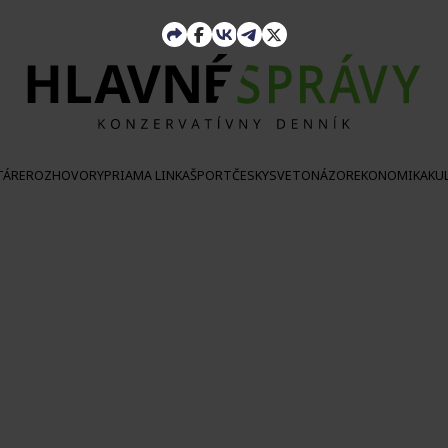
TÁRE
ROZHOVORY
PRIAMA LINKA
ŠPORT
ČESKY
SVETONÁZOR
EKONOMIKA
KU