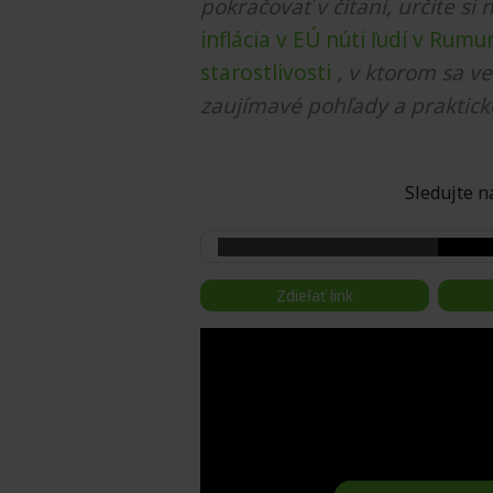
pokračovať v čítaní, určite si 
inflácia v EÚ núti ľudí v Rumu
starostlivosti
, v ktorom sa v
zaujímavé pohľady a praktick
Sledujte
Zdieľať link