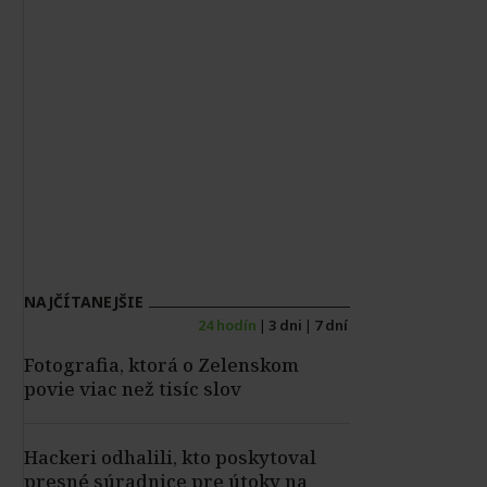
NAJČÍTANEJŠIE
24 hodín
|
3 dni
|
7 dní