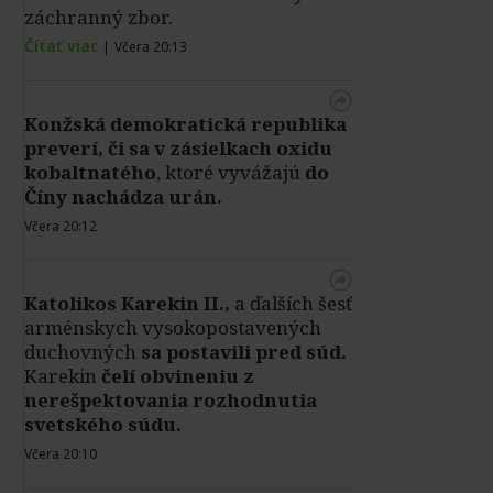
záchranný zbor.
Čítať viac
|
Včera 20:13
Konžská demokratická republika
preverí, či sa v zásielkach oxidu
kobaltnatého
, ktoré vyvážajú
do
Číny nachádza urán.
Včera 20:12
Katolikos Karekin II.,
a ďalších šesť
arménskych vysokopostavených
duchovných
sa postavili pred súd.
Karekin
čelí obvineniu z
nerešpektovania rozhodnutia
svetského súdu.
Včera 20:10