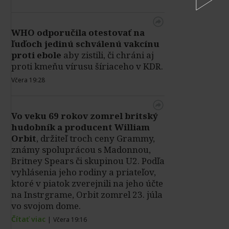
WHO odporučila otestovať na
ľuďoch jedinú schválenú vakcínu
proti ebole
aby zistili, či chráni aj
proti kmeňu vírusu šíriaceho v KDR.
Včera 19:28
Vo veku 69 rokov zomrel britský
hudobník a producent William
Orbit
, držiteľ troch ceny Grammy,
známy spoluprácou s Madonnou,
Britney Spears či skupinou U2. Podľa
vyhlásenia jeho rodiny a priateľov,
ktoré v piatok zverejnili na jeho účte
na Instrgrame, Orbit zomrel 23. júla
vo svojom dome.
Čítať viac
|
Včera 19:16