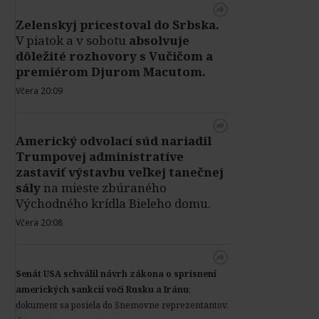
Zelenskyj pricestoval do Srbska.
V piatok a v sobotu
absolvuje
dôležité rozhovory s Vučičom a
premiérom Djurom Macutom.
Včera 20:09
Americký odvolací súd nariadil
Trumpovej administratíve
zastaviť výstavbu veľkej tanečnej
sály
na mieste zbúraného
Východného krídla Bieleho domu.
Včera 20:08
Senát USA schválil návrh zákona o sprísnení
amerických sankcií voči Rusku a Iránu
;
dokument sa posiela do Snemovne reprezentantov.