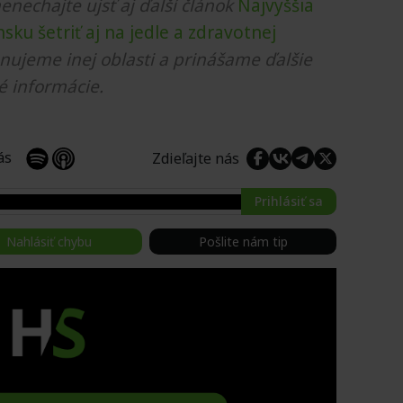
nenechajte ujsť aj ďalší článok
Najvyššia
nsku šetriť aj na jedle a zdravotnej
enujeme inej oblasti a prinášame ďalšie
é informácie.
 nás
Zdieľajte nás
Prihlásiť sa
Nahlásiť chybu
Pošlite nám tip