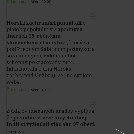
Čítať viac
|
Včera 20:02
Horskí záchranári pomáhali
v
piatok popoludní
v Západných
Tatrách 39-ročnému
slovenskému turistovi
, ktorý sa
pod Predným Salatínom pošmykol a
so zraneným členkom nebol
schopný pokračovať v túre.
Informovala o tom Horská
záchranná služba (HZS) na svojom
webe.
Čítať viac
|
Včera 19:31
Z údajov miestnych úradov vyplýva,
že
povodne v severovýchodnej
Indii si vyžiadali viac ako 97 obetí.
Včera 19:30