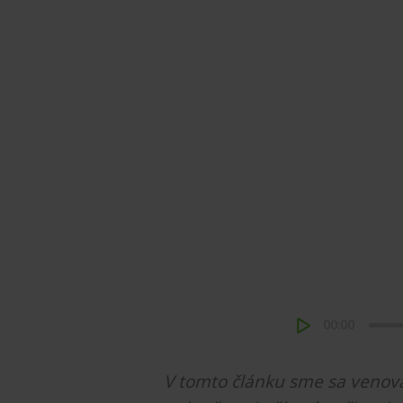
00:00
V tomto článku sme sa venova