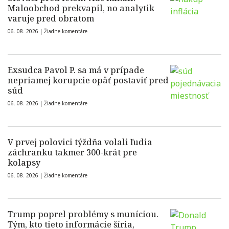
Maloobchod prekvapil, no analytik
varuje pred obratom
06. 08. 2026 |
Žiadne komentáre
Exsudca Pavol P. sa má v prípade
nepriamej korupcie opäť postaviť pred
súd
06. 08. 2026 |
Žiadne komentáre
V prvej polovici týždňa volali ľudia
záchranku takmer 300-krát pre
kolapsy
06. 08. 2026 |
Žiadne komentáre
Trump poprel problémy s muníciou.
Tým, kto tieto informácie šíria,