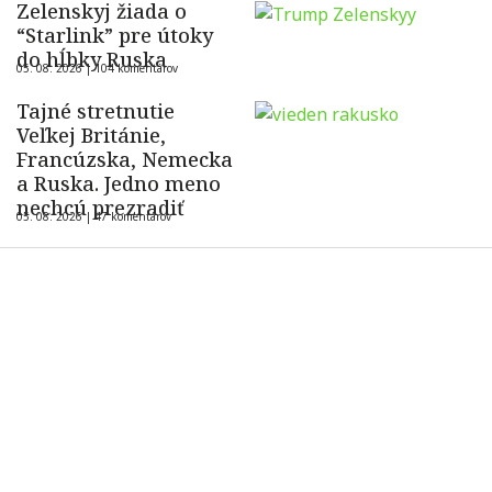
Zelenskyj žiada o
“Starlink” pre útoky
do hĺbky Ruska
05. 08. 2026 |
104 komentárov
Tajné stretnutie
Veľkej Británie,
Francúzska, Nemecka
a Ruska. Jedno meno
nechcú prezradiť
05. 08. 2026 |
47 komentárov