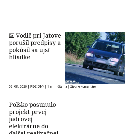
Vodič pri Jatove
porušil predpisy a
pokúsil sa ujsť
hliadke
06. 08. 2026
|
REGIÓNY
|
1 min. čítania
|
Žiadne komentáre
Poľsko posunulo
projekt prvej
jadrovej
elektrárne do
ďalšej realizačnej