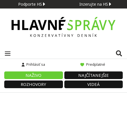
Podporte HS
Inzerujte na HS
Prihlásiť sa
Predplatné
NAŽIVO
NAJČÍTANEJŠIE
ROZHOVORY
VIDEÁ