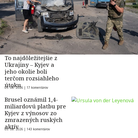
To najdôležitejšie z
Ukrajiny – Kyjev a
jeho okolie boli
terčom rozsiahleho
útoku
05. 08. 2026 |
17 komentárov
Brusel oznámil 1,4-
miliardovú platbu pre
Kyjev z výnosov zo
zmrazených ruských
aktív
05. 08. 2026 |
143 komentárov