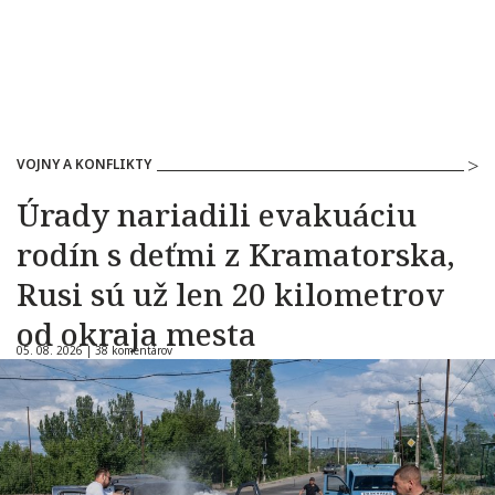
VOJNY A KONFLIKTY
Úrady nariadili evakuáciu
rodín s deťmi z Kramatorska,
Rusi sú už len 20 kilometrov
od okraja mesta
05. 08. 2026 |
38 komentárov