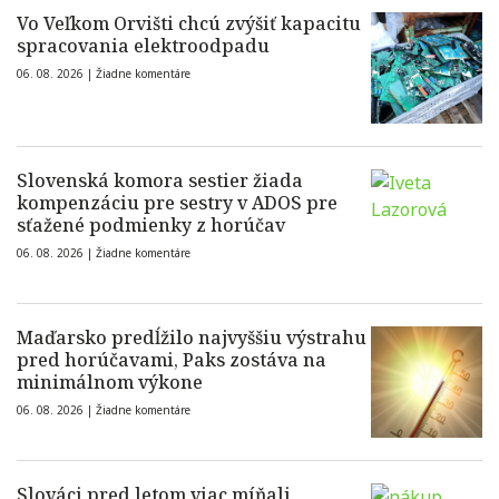
Vo Veľkom Orvišti chcú zvýšiť kapacitu
spracovania elektroodpadu
06. 08. 2026 |
Žiadne komentáre
Slovenská komora sestier žiada
kompenzáciu pre sestry v ADOS pre
sťažené podmienky z horúčav
06. 08. 2026 |
Žiadne komentáre
Maďarsko predĺžilo najvyššiu výstrahu
pred horúčavami, Paks zostáva na
minimálnom výkone
06. 08. 2026 |
Žiadne komentáre
Slováci pred letom viac míňali.