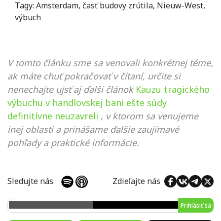
Tagy:
Amsterdam
,
časť budovy zrútila
,
Nieuw-West
,
výbuch
V tomto článku sme sa venovali konkrétnej téme,
ak máte chuť pokračovať v čítaní, určite si
nenechajte ujsť aj ďalší článok
Kauzu tragického
výbuchu v handlovskej bani ešte súdy
definitívne neuzavreli
, v ktorom sa venujeme
inej oblasti a prinášame ďalšie zaujímavé
pohľady a praktické informácie.
Sledujte nás
Zdieľajte nás
Prihlásiť sa