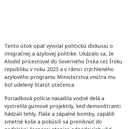
Tento útok opäť vyvolal politickú diskusiu o
imigračnej a azylovej politike. Ukázalo sa, že
Alodid pricestoval do Severného Írska cez Írsku
republiku v roku 2023 a v rámci zrýchleného
azylového programu Ministerstva vnútra mu
bol udelený štatút utečenca.
Poriadková polícia nasadila vodné delá a
vystrelila gumové projektily, keď demonštranti
hádzali tehly, fľaše a zápalné bomby, zapálili
smetné koše a pokúsili sa preniknúť do