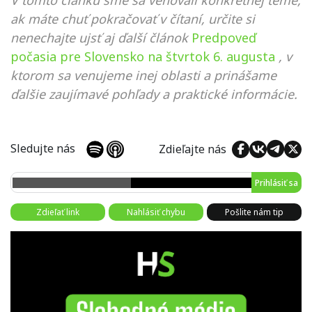
V tomto článku sme sa venovali konkrétnej téme,
ak máte chuť pokračovať v čítaní, určite si
nenechajte ujsť aj ďalší článok
Predpoveď
počasia pre Slovensko na štvrtok 6. augusta
, v
ktorom sa venujeme inej oblasti a prinášame
ďalšie zaujímavé pohľady a praktické informácie.
Sledujte nás
Zdieľajte nás
Prihlásiť sa
Zdieľať link
Nahlásiť chybu
Pošlite nám tip