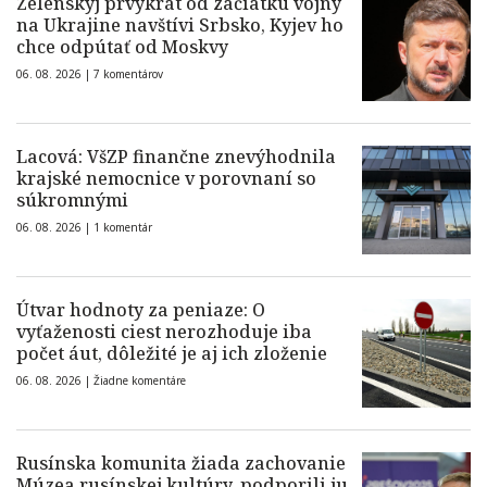
Zelenskyj prvýkrát od začiatku vojny
na Ukrajine navštívi Srbsko, Kyjev ho
chce odpútať od Moskvy
06. 08. 2026 |
7 komentárov
Lacová: VšZP finančne znevýhodnila
krajské nemocnice v porovnaní so
súkromnými
06. 08. 2026 |
1 komentár
Útvar hodnoty za peniaze: O
vyťaženosti ciest nerozhoduje iba
počet áut, dôležité je aj ich zloženie
06. 08. 2026 |
Žiadne komentáre
Rusínska komunita žiada zachovanie
Múzea rusínskej kultúry, podporili ju