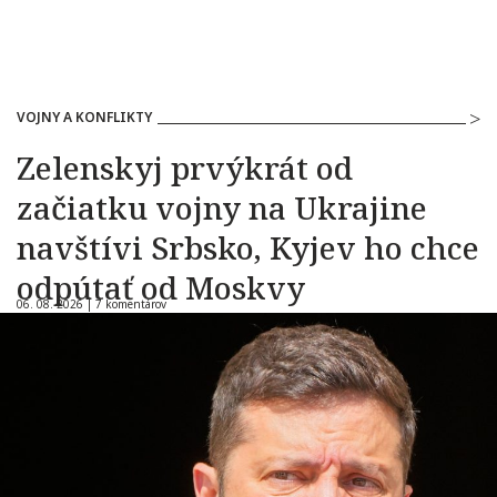
VOJNY A KONFLIKTY
Zelenskyj prvýkrát od
začiatku vojny na Ukrajine
navštívi Srbsko, Kyjev ho chce
odpútať od Moskvy
06. 08. 2026 |
7 komentárov