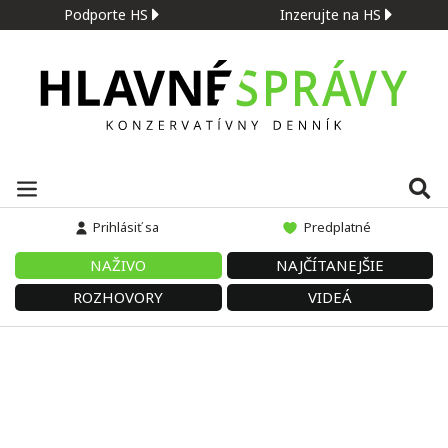
Podporte HS
Inzerujte na HS
Prihlásiť sa
Predplatné
NAŽIVO
NAJČÍTANEJŠIE
ROZHOVORY
VIDEÁ