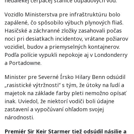
neďalekej čerpacej stanice odpadových vôd.
Vozidlo Ministerstva pre infraštruktúru bolo
zapálené, čo spôsobilo výbuch plynových fliaš.
Hasičské a záchranné zložky zasahovali počas
noci pri desiatkach incidentov, vrátane požiarov
vozidiel, budov a priemyselných kontajnerov.
Podľa polície vypukli nepokoje aj v Londonderry
a Portadowne.
Minister pre Severné Írsko Hilary Benn odsúdil
„rasistické výtržnosti“ s tým, že útoky na ľudí a
majetok na základe farby pleti nemožno opísať
inak. Uviedol, že niektorí vodiči boli údajne
zastavení a vypočúvaní ohľadom svojej
národnosti.
Premiér Sir Keir Starmer tiež odsúdil násilie a