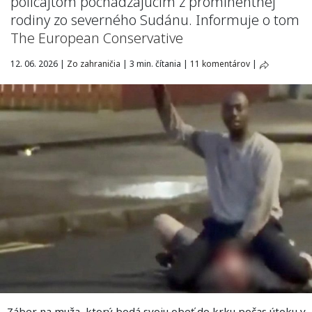
policajtom pochádzajúcim z prominentnej
rodiny zo severného Sudánu. Informuje o tom
The European Conservative
12. 06. 2026
|
Zo zahraničia
|
3 min. čítania
|
11 komentárov
|
Záber na muža, ktorý bodá svoju obeť do krku počas útoku v