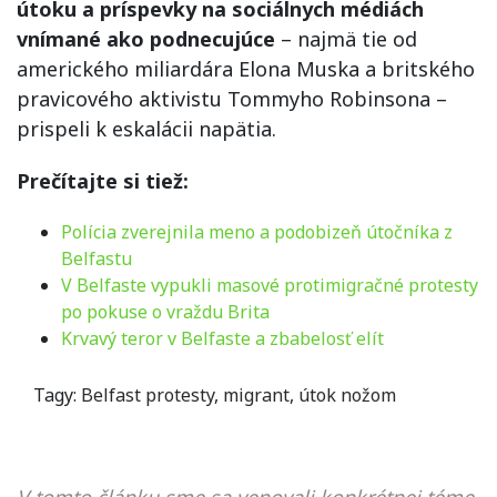
útoku a príspevky na sociálnych médiách
vnímané ako podnecujúce
– najmä tie od
amerického miliardára Elona Muska a britského
pravicového aktivistu Tommyho Robinsona –
prispeli k eskalácii napätia.
Prečítajte si tiež:
Polícia zverejnila meno a podobizeň útočníka z
Belfastu
V Belfaste vypukli masové protimigračné protesty
po pokuse o vraždu Brita
Krvavý teror v Belfaste a zbabelosť elít
Tagy:
Belfast protesty
,
migrant
,
útok nožom