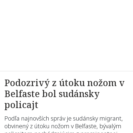
Podozrivý z útoku nožom v
Belfaste bol sudánsky
policajt
Podľa najnovších správ je sudánsky migrant,
obvinený z útoku nožom v Belfaste, bývalým