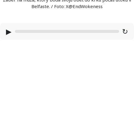
Belfaste. / Foto: X@EndWokeness
▶
↻