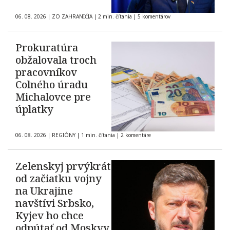
06. 08. 2026
|
ZO ZAHRANIČIA
|
2 min. čítania
|
5 komentárov
Prokuratúra
obžalovala troch
pracovníkov
Colného úradu
Michalovce pre
úplatky
06. 08. 2026
|
REGIÓNY
|
1 min. čítania
|
2 komentáre
Zelenskyj prvýkrát
od začiatku vojny
na Ukrajine
navštívi Srbsko,
Kyjev ho chce
odpútať od Moskvy