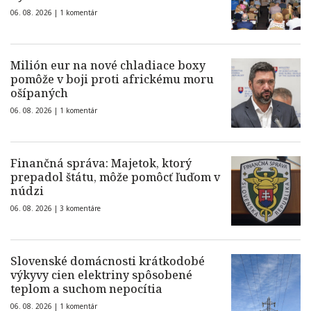
06. 08. 2026 |
1 komentár
Milión eur na nové chladiace boxy
pomôže v boji proti africkému moru
ošípaných
06. 08. 2026 |
1 komentár
Finančná správa: Majetok, ktorý
prepadol štátu, môže pomôcť ľuďom v
núdzi
06. 08. 2026 |
3 komentáre
Slovenské domácnosti krátkodobé
výkyvy cien elektriny spôsobené
teplom a suchom nepocítia
06. 08. 2026 |
1 komentár