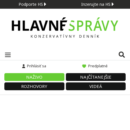
Podporte HS
Inzerujte na HS
Prihlásiť sa
Predplatné
NAŽIVO
NAJČÍTANEJŠIE
ROZHOVORY
VIDEÁ