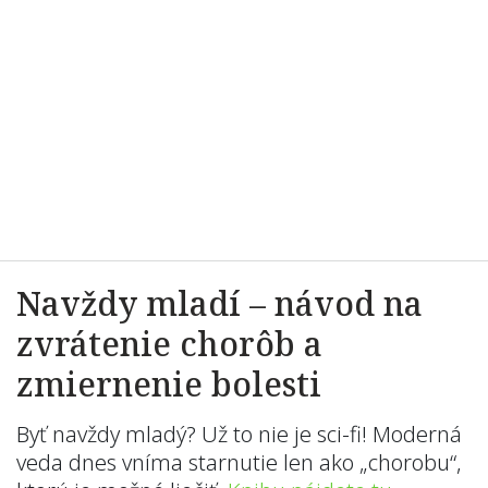
Navždy mladí – návod na
zvrátenie chorôb a
zmiernenie bolesti
Byť navždy mladý? Už to nie je sci-fi! Moderná
veda dnes vníma starnutie len ako „chorobu“,