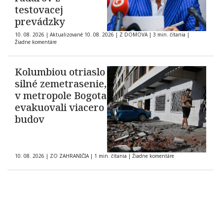
testovacej
prevádzky
10. 08. 2026
|
Aktualizované 10. 08. 2026
|
Z DOMOVA
|
3 min. čítania
|
Žiadne komentáre
Kolumbiou otriaslo
silné zemetrasenie,
v metropole Bogota
evakuovali viacero
budov
10. 08. 2026
|
ZO ZAHRANIČIA
|
1 min. čítania
|
Žiadne komentáre