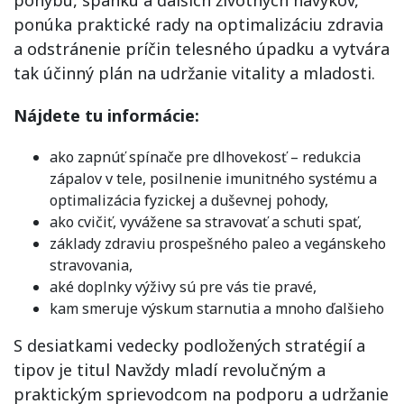
pohybu, spánku a ďalších životných návykov,
ponúka praktické rady na optimalizáciu zdravia
a odstránenie príčin telesného úpadku a vytvára
tak účinný plán na udržanie vitality a mladosti.
Nájdete tu informácie:
ako zapnúť spínače pre dlhovekosť – redukcia
zápalov v tele, posilnenie imunitného systému a
optimalizácia fyzickej a duševnej pohody,
ako cvičiť, vyvážene sa stravovať a schuti spať,
základy zdraviu prospešného paleo a vegánskeho
stravovania,
aké doplnky výživy sú pre vás tie pravé,
kam smeruje výskum starnutia a mnoho ďalšieho
S desiatkami vedecky podložených stratégií a
tipov je titul Navždy mladí revolučným a
praktickým sprievodcom na podporu a udržanie