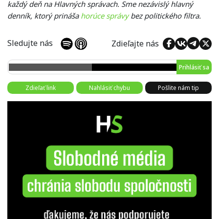
každý deň na Hlavných správach. Sme nezávislý hlavný
denník, ktorý prináša
horúce správy
bez politického filtra.
Sledujte nás
Zdieľajte nás
Prihlásiť sa
Zdieľať link
Nahlásiť chybu
Pošlite nám tip