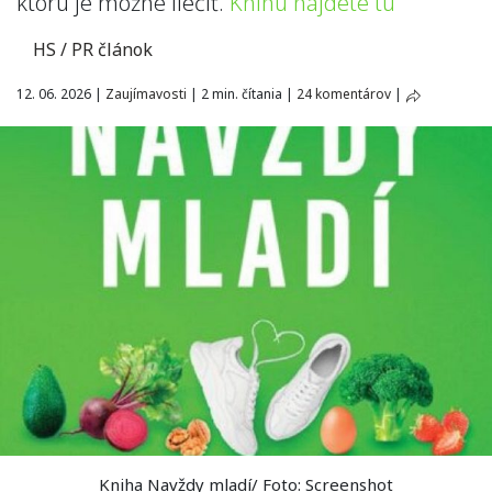
ktorú je možné liečiť.
Knihu nájdete tu
HS / PR článok
12. 06. 2026
|
Zaujímavosti
|
2 min. čítania
|
24 komentárov
|
Kniha Navždy mladí/ Foto: Screenshot