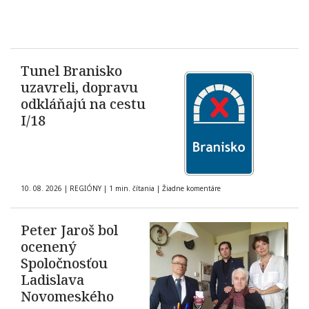
Tunel Branisko
uzavreli, dopravu
odkláňajú na cestu
I/18
10. 08. 2026
|
REGIÓNY
|
1 min. čítania
|
Žiadne komentáre
Peter Jaroš bol
ocenený
Spoločnosťou
Ladislava
Novomeského