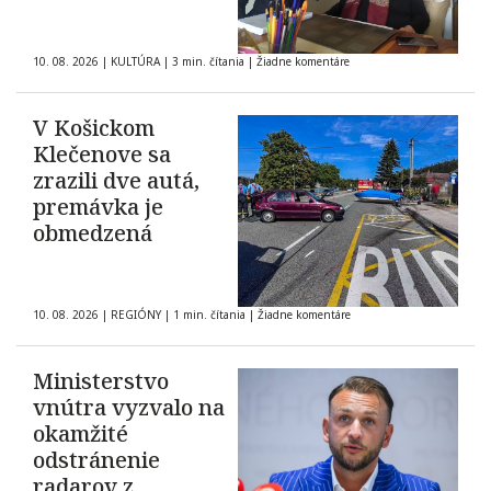
10. 08. 2026
|
KULTÚRA
|
3 min. čítania
|
Žiadne komentáre
V Košickom
Klečenove sa
zrazili dve autá,
premávka je
obmedzená
10. 08. 2026
|
REGIÓNY
|
1 min. čítania
|
Žiadne komentáre
Ministerstvo
vnútra vyzvalo na
okamžité
odstránenie
radarov z