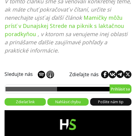
V tomto článku sme sa venovali konkrétnej téme,
ak máte chuť pokračovať v čítaní, určite si
nenechajte ujsť aj ďalší článok
Mamičky môžu
prísť v Dunajskej Strede na piknik s laktačnou
poradkyňou
, v ktorom sa venujeme inej oblasti
a prinášame ďalšie zaujímavé pohľady a
praktické informácie.
Sledujte nás
Zdieľajte nás
Prihlásiť sa
Zdieľať link
Nahlásiť chybu
Pošlite nám tip