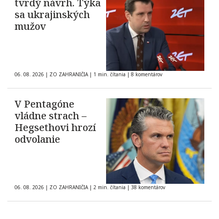
tvrdý návrh. Týka
sa ukrajinských
mužov
06. 08. 2026
|
ZO ZAHRANIČIA
|
1 min. čítania
|
8 komentárov
V Pentagóne
vládne strach –
Hegsethovi hrozí
odvolanie
06. 08. 2026
|
ZO ZAHRANIČIA
|
2 min. čítania
|
38 komentárov