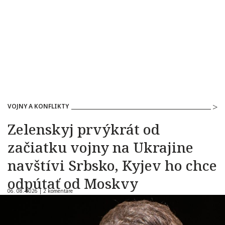
VOJNY A KONFLIKTY
Zelenskyj prvýkrát od
začiatku vojny na Ukrajine
navštívi Srbsko, Kyjev ho chce
odpútať od Moskvy
06. 08. 2026 |
2 komentáre