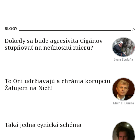
BLOGY
Ivan Štubňa
Michal Durila