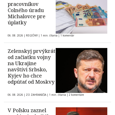
pracovníkov
Colného úradu
Michalovce pre
úplatky
06. 08. 2026
|
REGIÓNY
|
1 min. čítania
|
1 komentár
Zelenskyj prvýkrát
od začiatku vojny
na Ukrajine
navštívi Srbsko,
Kyjev ho chce
odpútať od Moskvy
06. 08. 2026
|
ZO ZAHRANIČIA
|
1 min. čítania
|
2 komentáre
V Poľsku zaznel