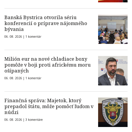
Banská Bystrica otvorila sériu
konferencií o príprave nájomného
bývania
06. 08. 2026 |
1 komentár
Milión eur na nové chladiace boxy
pomôže v boji proti africkému moru
ošípaných
06. 08. 2026 |
1 komentár
Finančná správa: Majetok, ktorý
prepadol štátu, môže pomôcť ľuďom v
núdzi
06. 08. 2026 |
3 komentáre