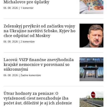
Michalovce pre úplatky
06. 08. 2026 |
1 komentár
Zelenskyj prvýkrát od začiatku vojny
na Ukrajine navštívi Srbsko, Kyjev ho
chce odpútať od Moskvy
06. 08. 2026 |
2 komentáre
Lacová: VšZP finančne znevýhodnila
krajské nemocnice v porovnaní so
súkromnými
06. 08. 2026 |
Žiadne komentáre
Útvar hodnoty za peniaze: O
vyťaženosti ciest nerozhoduje iba
počet áut, dôležité je aj ich zloženie