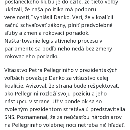
poslaneckého klubu je dôležité, že tieto voľby
ukázali, že naša politika má podporu
verejnosti,” vyhlásil Danko. Verí, že v koalícii
začnú schvaľovať zákony, plniť predvolebné
sľuby a zmenia rokovací poriadok.
Naštartovanie legislatívneho procesu v
parlamente sa podľa neho nedá bez zmeny
rokovacieho poriadku.
Víťazstvo Petra Pellegriniho v prezidentských
voľbách považuje Danko za víťazstvo celej
koalície. Avizoval, že strana bude rešpektovať,
ako Pellegrini rozloží svoju pozíciu a jeho
nástupcu v strane. Už v pondelok sa so
zvoleným prezidentom stretávajú predstavitelia
SNS. Poznamenal, že za neúčasťou národniarov
na Pellegriniho volebnej noci netreba nič hľadať.