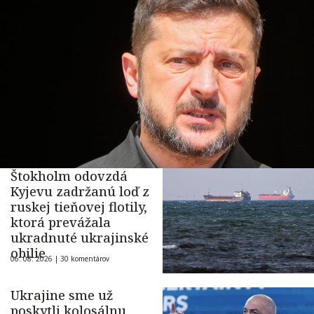
Štokholm odovzdá
Kyjevu zadržanú loď z
ruskej tieňovej flotily,
ktorá prevážala
ukradnuté ukrajinské
obilie
06. 08. 2026 |
30 komentárov
Ukrajine sme už
poskytli kolosálnu