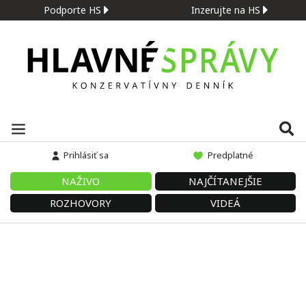
Podporte HS
Inzerujte na HS
Prihlásiť sa
Predplatné
NAŽIVO
NAJČÍTANEJŠIE
ROZHOVORY
VIDEÁ