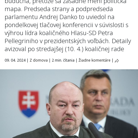
budúcna, pretože sa zásadne mení politická
mapa. Predseda strany a podpredseda
parlamentu Andrej Danko to uviedol na
pondelkovej tlačovej konferencii v súvislosti s
výhrou lídra koaličného Hlasu-SD Petra
Pellegriniho v prezidentských voľbách. Detaily
avizoval po stredajšej (10. 4.) koaličnej rade
09. 04. 2024
|
Z domova
|
2 min. čítania
|
Žiadne komentáre
|