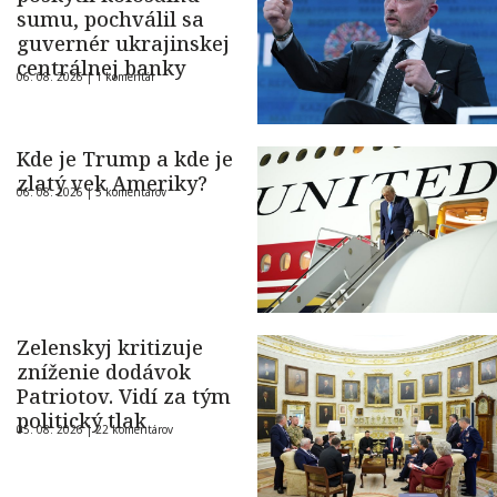
sumu, pochválil sa
guvernér ukrajinskej
centrálnej banky
06. 08. 2026 |
1 komentár
Kde je Trump a kde je
zlatý vek Ameriky?
06. 08. 2026 |
5 komentárov
Zelenskyj kritizuje
zníženie dodávok
Patriotov. Vidí za tým
politický tlak
05. 08. 2026 |
22 komentárov