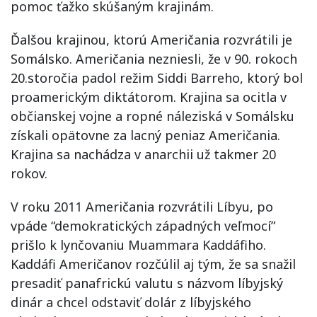
pomoc ťažko skúšaným krajinám.
Ďalšou krajinou, ktorú Američania rozvrátili je
Somálsko. Američania nezniesli, že v 90. rokoch
20.storočia padol režim Siddi Barreho, ktorý bol
proamerickým diktátorom. Krajina sa ocitla v
občianskej vojne a ropné náleziská v Somálsku
získali opätovne za lacný peniaz Američania.
Krajina sa nachádza v anarchii už takmer 20
rokov.
V roku 2011 Američania rozvrátili Líbyu, po
vpáde “demokratických západných veľmocí”
prišlo k lynčovaniu Muammara Kaddáfiho.
Kaddáfi Američanov rozčúlil aj tým, že sa snažil
presadiť panafrickú valutu s názvom líbyjský
dinár a chcel odstaviť dolár z líbyjského