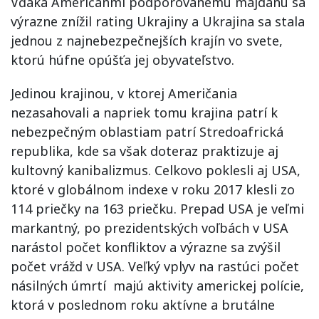
Vďaka Američanmi podporovanému majdanu sa
výrazne znížil rating Ukrajiny a Ukrajina sa stala
jednou z najnebezpečnejších krajín vo svete,
ktorú húfne opúšťa jej obyvateľstvo.
Jedinou krajinou, v ktorej Američania
nezasahovali a napriek tomu krajina patrí k
nebezpečným oblastiam patrí Stredoafrická
republika, kde sa však doteraz praktizuje aj
kultovný kanibalizmus. Celkovo poklesli aj USA,
ktoré v globálnom indexe v roku 2017 klesli zo
114 priečky na 163 priečku. Prepad USA je veľmi
markantný, po prezidentských voľbách v USA
narástol počet konfliktov a výrazne sa zvýšil
počet vrážd v USA. Veľký vplyv na rastúci počet
násilných úmrtí majú aktivity americkej polície,
ktorá v poslednom roku aktívne a brutálne