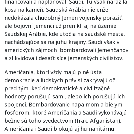
financovali a naplánovali Saudi. Tu však narazila
kosa na kameň, Saudská Arábia nielenže
nedokázala chudobný Jemen vojensky poraziť,
ale bojovní Jemenci už prenikli aj na územie
Saudskej Arábie, kde útočia na saudské mestá,
nachádzajúce sa na juhu krajiny. Saudi však v
amerických zájmoch bombardovali Jemenčanov
a zlikvidovali desaťtisíce jemenských civilistov.
Američania, ktorí vždy majú plné ústa
demokracie a ľudských práv si zakrývajú oči
pred tým, keď demokratické a civilizačné
hodnoty porušujú sami, alebo ich porušujú ich
spojenci. Bombardovanie napalmom a bielym
fosforom, ktoré Američania a Saudi vykonávajú
bežne sú toho svedectvom (Irak, Afganistan).
Američania i Saudi blokujú aj humanitárnu