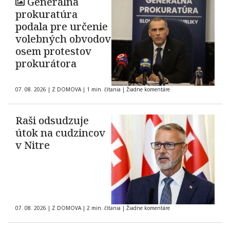
Generálna
prokuratúra
podala pre určenie
volebných obvodov
osem protestov
prokurátora
07. 08. 2026
|
Z DOMOVA
|
1 min. čítania
|
Žiadne komentáre
Raši odsudzuje
útok na cudzincov
v Nitre
07. 08. 2026
|
Z DOMOVA
|
2 min. čítania
|
Žiadne komentáre