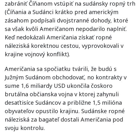
zabrániť Číňanom vstúpiť na sudánsky ropný trh
(Číňania a Sudánci krátko pred americkým
zásahom podpísali dvojstranné dohody, ktoré
sa však kvôli Američanom nepodarilo naplniť.
Keď nedokázali Američania získať ropné
náleziská korektnou cestou, vyprovokovali v
krajine vojnový konflikt).
Američania sa spočiatku tvárili, že budú s
Južným Sudánom obchodovať, no kontrakty v
sume 1,6 miliardy USD ukončila čoskoro
brutálna občianska vojna v ktorej zahynuli
desaťtisíce Sudáncov a približne 1,5 milióna
obyvateľov opustilo krajinu. Sudánske ropné
náleziská za bagateľ dostali Američania pod
svoju kontrolu.