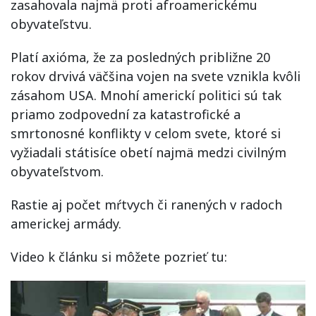
zasahovala najmä proti afroamerickému
obyvateľstvu.
Platí axióma, že za posledných približne 20
rokov drvivá väčšina vojen na svete vznikla kvôli
zásahom USA. Mnohí americkí politici sú tak
priamo zodpovední za katastrofické a
smrtonosné konflikty v celom svete, ktoré si
vyžiadali státisíce obetí najmä medzi civilným
obyvateľstvom.
Rastie aj počet mŕtvych či ranených v radoch
americkej armády.
Video k článku si môžete pozrieť tu: