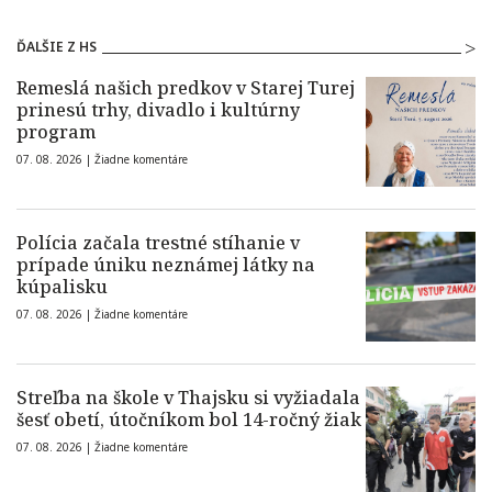
ĎALŠIE Z HS
Remeslá našich predkov v Starej Turej
prinesú trhy, divadlo i kultúrny
program
07. 08. 2026 |
Žiadne komentáre
Polícia začala trestné stíhanie v
prípade úniku neznámej látky na
kúpalisku
07. 08. 2026 |
Žiadne komentáre
Streľba na škole v Thajsku si vyžiadala
šesť obetí, útočníkom bol 14-ročný žiak
07. 08. 2026 |
Žiadne komentáre