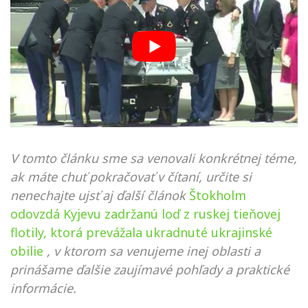
V tomto článku sme sa venovali konkrétnej téme,
ak máte chuť pokračovať v čítaní, určite si
nenechajte ujsť aj ďalší článok
Štokholm
odovzdá Kyjevu zadržanú loď z ruskej tieňovej
flotily, ktorá prevážala ukradnuté ukrajinské
obilie
, v ktorom sa venujeme inej oblasti a
prinášame ďalšie zaujímavé pohľady a praktické
informácie.