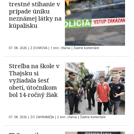
trestné stíhanie v
prípade úniku
neznámej látky na
kúpalisku
07. 08. 2026
|
Z DOMOVA
|
1 min. čítania
|
Žiadne komentáre
Streľba na škole v
Thajsku si
vyžiadala šesť
obetí, útočníkom
bol 14-ročný žiak
07. 08. 2026
|
ZO ZAHRANIČIA
|
2 min. čítania
|
Žiadne komentáre