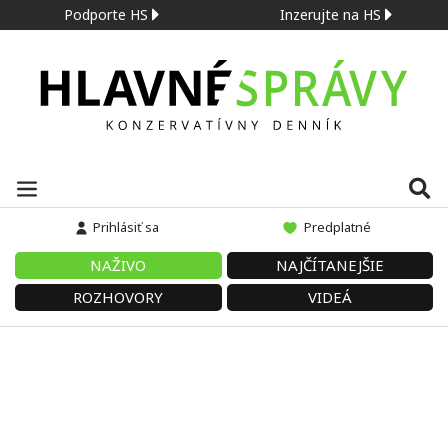
Podporte HS
Inzerujte na HS
Prihlásiť sa
Predplatné
NAŽIVO
NAJČÍTANEJŠIE
ROZHOVORY
VIDEÁ