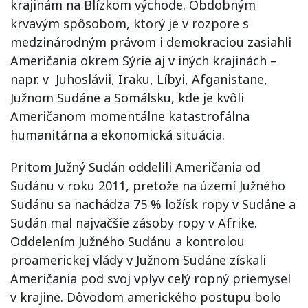
krajinám na Blízkom východe. Obdobným
krvavým spôsobom, ktorý je v rozpore s
medzinárodným právom i demokraciou zasiahli
Američania okrem Sýrie aj v iných krajinách –
napr. v Juhoslávii, Iraku, Líbyi, Afganistane,
Južnom Sudáne a Somálsku, kde je kvôli
Američanom momentálne katastrofálna
humanitárna a ekonomická situácia.
Pritom Južný Sudán oddelili Američania od
Sudánu v roku 2011, pretože na území Južného
Sudánu sa nachádza 75 % ložísk ropy v Sudáne a
Sudán mal najväčšie zásoby ropy v Afrike.
Oddelením Južného Sudánu a kontrolou
proamerickej vlády v Južnom Sudáne získali
Američania pod svoj vplyv celý ropný priemysel
v krajine. Dôvodom amerického postupu bolo