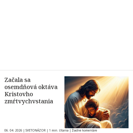
Začala sa
osemdňová oktáva
Kristovho
zmŕtvychvstania
06. 04. 2026
|
SVETONÁZOR
|
1 min. čítania
|
Žiadne komentáre