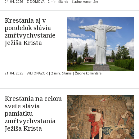
04. 04. 2026
|
Z DOMOVA
|
2 min. čítania
|
Žiadne komentáre
Kresťania aj v
pondelok slávia
zmŕtvychvstanie
Ježiša Krista
21. 04. 2025
|
SVETONÁZOR
|
2 min. čítania
|
Žiadne komentáre
Kresťania na celom
svete slávia
pamiatku
zmŕtvychvstania
Ježiša Krista