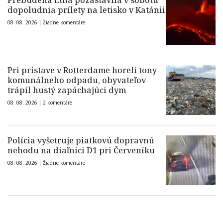
Prebudená Etna pozastavila v sobotu
dopoludnia prílety na letisko v Katánii
08. 08. 2026 |
Žiadne komentáre
Pri prístave v Rotterdame horeli tony
komunálneho odpadu, obyvateľov
trápil hustý zapáchajúci dym
08. 08. 2026 |
2 komentáre
Polícia vyšetruje piatkovú dopravnú
nehodu na diaľnici D1 pri Červeníku
08. 08. 2026 |
Žiadne komentáre