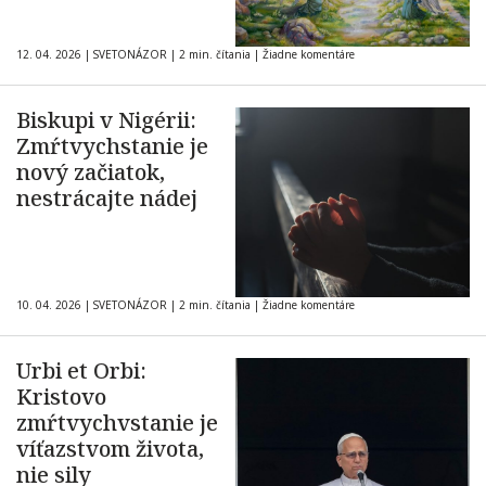
12. 04. 2026
|
SVETONÁZOR
|
2 min. čítania
|
Žiadne komentáre
Biskupi v Nigérii:
Zmŕtvychstanie je
nový začiatok,
nestrácajte nádej
10. 04. 2026
|
SVETONÁZOR
|
2 min. čítania
|
Žiadne komentáre
Urbi et Orbi:
Kristovo
zmŕtvychvstanie je
víťazstvom života,
nie sily