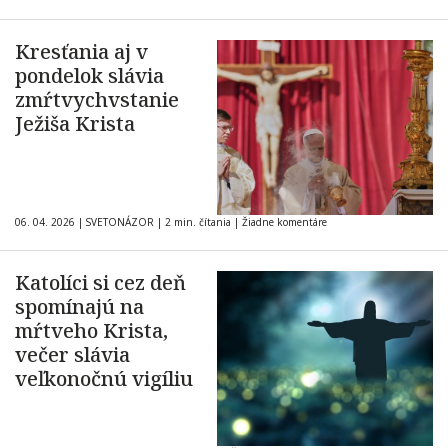
Kresťania aj v
pondelok slávia
zmŕtvychvstanie
Ježiša Krista
06. 04. 2026
|
SVETONÁZOR
|
2 min. čítania
|
Žiadne komentáre
Katolíci si cez deň
spomínajú na
mŕtveho Krista,
večer slávia
veľkonočnú vigíliu