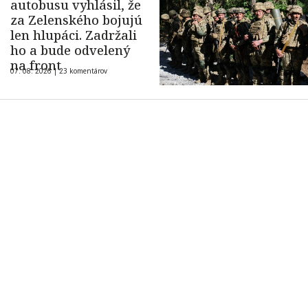
autobusu vyhlásil, že
za Zelenského bojujú
len hlupáci. Zadržali
ho a bude odvelený
na front
07. 08. 2026 |
23 komentárov