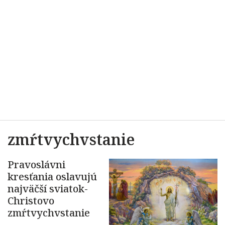
zmŕtvychvstanie
Pravoslávni
kresťania oslavujú
najväčší sviatok-
Christovo
zmŕtvychvstanie