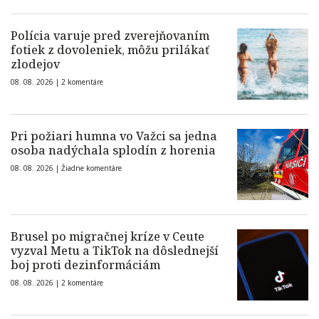
Polícia varuje pred zverejňovaním
fotiek z dovoleniek, môžu prilákať
zlodejov
08. 08. 2026 |
2 komentáre
Pri požiari humna vo Važci sa jedna
osoba nadýchala splodín z horenia
08. 08. 2026 |
Žiadne komentáre
Brusel po migračnej kríze v Ceute
vyzval Metu a TikTok na dôslednejší
boj proti dezinformáciám
08. 08. 2026 |
2 komentáre