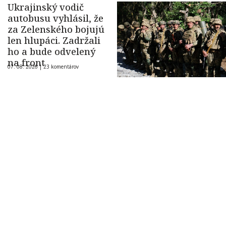
Ukrajinský vodič
autobusu vyhlásil, že
za Zelenského bojujú
len hlupáci. Zadržali
ho a bude odvelený
na front
07. 08. 2026 |
23 komentárov