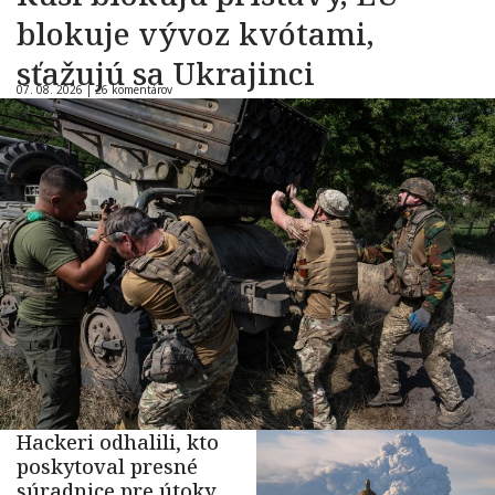
blokuje vývoz kvótami,
sťažujú sa Ukrajinci
07. 08. 2026 |
26 komentárov
Hackeri odhalili, kto
poskytoval presné
súradnice pre útoky