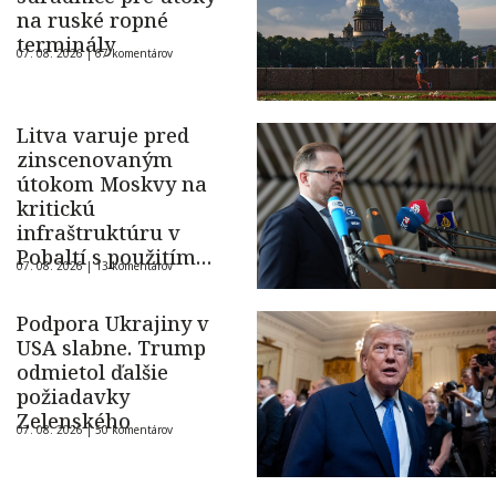
na ruské ropné
terminály
07. 08. 2026 |
67 komentárov
Litva varuje pred
zinscenovaným
útokom Moskvy na
kritickú
infraštruktúru v
Pobaltí s použitím
07. 08. 2026 |
13 komentárov
ukrajinského dronu
Podpora Ukrajiny v
USA slabne. Trump
odmietol ďalšie
požiadavky
Zelenského
07. 08. 2026 |
50 komentárov