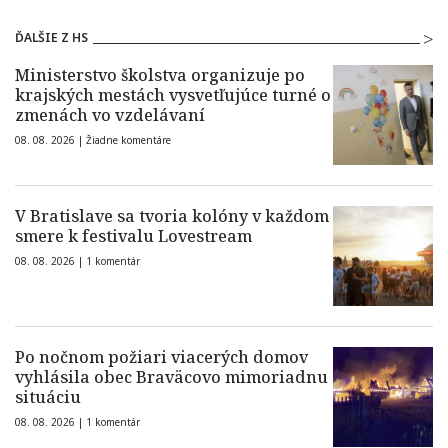
ĎALŠIE Z HS
Ministerstvo školstva organizuje po
krajských mestách vysvetľujúce turné o
zmenách vo vzdelávaní
08. 08. 2026 |
Žiadne komentáre
V Bratislave sa tvoria kolóny v každom
smere k festivalu Lovestream
08. 08. 2026 |
1 komentár
Po nočnom požiari viacerých domov
vyhlásila obec Braväcovo mimoriadnu
situáciu
08. 08. 2026 |
1 komentár