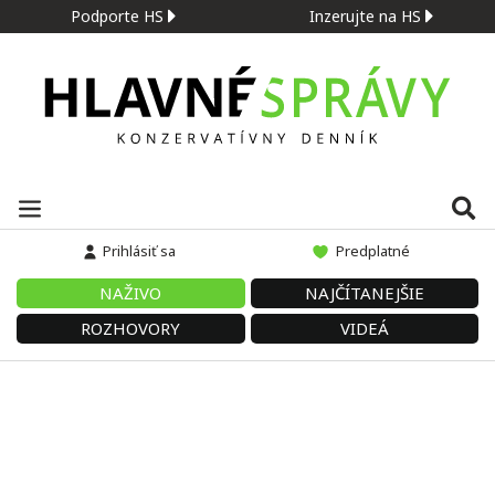
Podporte HS
Inzerujte na HS
Prihlásiť sa
Predplatné
NAŽIVO
NAJČÍTANEJŠIE
ROZHOVORY
VIDEÁ