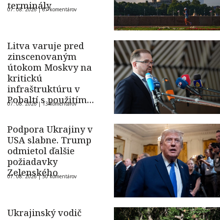
terminály
07. 08. 2026 |
67 komentárov
Litva varuje pred
zinscenovaným
útokom Moskvy na
kritickú
infraštruktúru v
Pobaltí s použitím
07. 08. 2026 |
13 komentárov
ukrajinského dronu
Podpora Ukrajiny v
USA slabne. Trump
odmietol ďalšie
požiadavky
Zelenského
07. 08. 2026 |
50 komentárov
Ukrajinský vodič