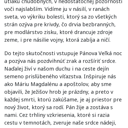
útlaku chudobných, v nedostatočnej pozornosti
voči najslabším. Vidíme ju v násilí, v ranách
sveta, vo výkriku bolesti, ktorý sa zo všetkých
strán ozýva pre krivdy, čo drvia bezbranných,
pre modlárstvo zisku, ktoré drancuje zdroje
zeme, i pre násilie vojny, ktorá zabíja a ničí.
Do tejto skutočnosti vstupuje Pánova Veľká noc
a pozýva nás pozdvihnúť zrak a rozšíriť srdce.
Naďalej živí v našom duchu i na ceste dejín
semeno prisľúbeného víťazstva. Inšpiruje nás
ako Máriu Magdalénu a apoštolov, aby sme
objavili, že Ježišov hrob je prázdny, a preto v
každej smrti, ktorú zakúšame, je aj priestor pre
nový život, ktorý sa rodí. Pán žije a zostáva s
nami. Cez trhliny vzkriesenia, ktoré si razia
cestu v temnotách, zveruje naše srdce nádeji,