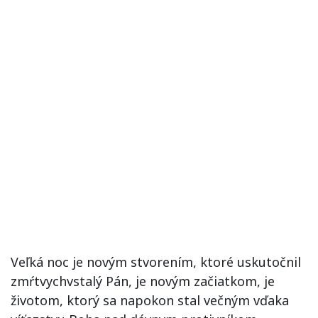
Veľká noc je novým stvorením, ktoré uskutočnil
zmŕtvychvstalý Pán, je novým začiatkom, je
životom, ktorý sa napokon stal večným vďaka