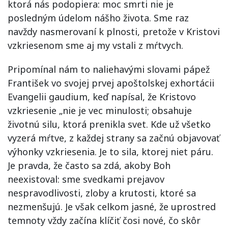
ktorá nás podopiera: moc smrti nie je
posledným údelom nášho života. Sme raz
navždy nasmerovaní k plnosti, pretože v Kristovi
vzkriesenom sme aj my vstali z mŕtvych.
Pripomínal nám to naliehavými slovami pápež
František vo svojej prvej apoštolskej exhortácii
Evangelii gaudium, keď napísal, že Kristovo
vzkriesenie „nie je vec minulosti; obsahuje
životnú silu, ktorá prenikla svet. Kde už všetko
vyzerá mŕtve, z každej strany sa začnú objavovať
výhonky vzkriesenia. Je to sila, ktorej niet páru.
Je pravda, že často sa zdá, akoby Boh
neexistoval: sme svedkami prejavov
nespravodlivosti, zloby a krutosti, ktoré sa
nezmenšujú. Je však celkom jasné, že uprostred
temnoty vždy začína klíčiť čosi nové, čo skôr