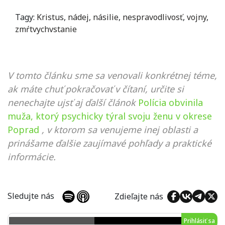
Tagy:
Kristus
,
nádej
,
násilie
,
nespravodlivosť
,
vojny
,
zmŕtvychvstanie
V tomto článku sme sa venovali konkrétnej téme,
ak máte chuť pokračovať v čítaní, určite si
nenechajte ujsť aj ďalší článok
Polícia obvinila
muža, ktorý psychicky týral svoju ženu v okrese
Poprad
, v ktorom sa venujeme inej oblasti a
prinášame ďalšie zaujímavé pohľady a praktické
informácie.
Sledujte nás
Zdieľajte nás
Prihlásiť sa