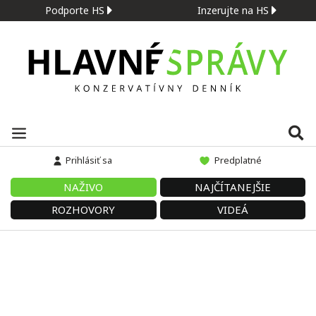
Podporte HS
Inzerujte na HS
Prihlásiť sa
Predplatné
NAŽIVO
NAJČÍTANEJŠIE
ROZHOVORY
VIDEÁ