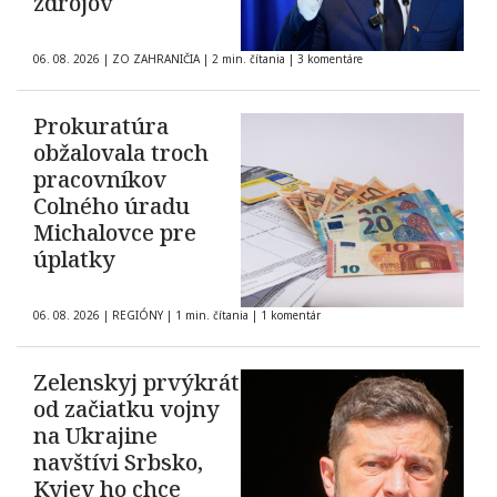
zdrojov
06. 08. 2026
|
ZO ZAHRANIČIA
|
2 min. čítania
|
3 komentáre
Prokuratúra
obžalovala troch
pracovníkov
Colného úradu
Michalovce pre
úplatky
06. 08. 2026
|
REGIÓNY
|
1 min. čítania
|
1 komentár
Zelenskyj prvýkrát
od začiatku vojny
na Ukrajine
navštívi Srbsko,
Kyjev ho chce