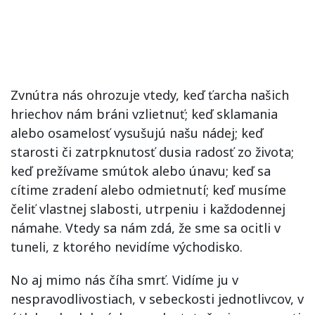
Zvnútra nás ohrozuje vtedy, keď ťarcha našich
hriechov nám bráni vzlietnuť; keď sklamania
alebo osamelosť vysušujú našu nádej; keď
starosti či zatrpknutosť dusia radosť zo života;
keď prežívame smútok alebo únavu; keď sa
cítime zradení alebo odmietnutí; keď musíme
čeliť vlastnej slabosti, utrpeniu i každodennej
námahe. Vtedy sa nám zdá, že sme sa ocitli v
tuneli, z ktorého nevidíme východisko.
No aj mimo nás číha smrť. Vidíme ju v
nespravodlivostiach, v sebeckosti jednotlivcov, v