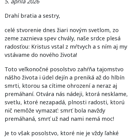
5. apríla 2026
Drahí bratia a sestry,
celé stvorenie dnes žiari novým svetlom, zo
zeme zaznieva spev chvály, naše srdce plesá
radosťou: Kristus vstal z mŕtvych a s ním aj my
vstávame do nového života!
Toto veľkonočné posolstvo zahŕňa tajomstvo
nášho života i údel dejín a preniká až do hlbín
smrti, ktorou sa cítime ohrození a neraz aj
premáhaní. Otvára nás nádeji, ktorá nesklame,
svetlu, ktoré nezapadá, plnosti radosti, ktorú
nič nemôže vymazať: smrť bola navždy
premáhaná, smrť už nad nami nemá moc!
Je to však posolstvo, ktoré nie je vždy ľahké