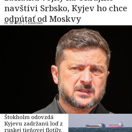
navštívi Srbsko, Kyjev ho chce
odpútať od Moskvy
06. 08. 2026 |
2 komentáre
Štokholm odovzdá
Kyjevu zadržanú loď z
ruskej tieňovej flotily,