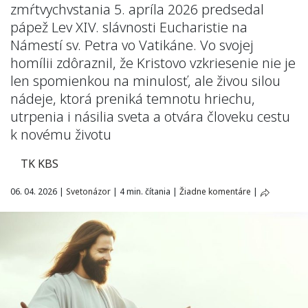
zmŕtvychvstania 5. apríla 2026 predsedal
pápež Lev XIV. slávnosti Eucharistie na
Námestí sv. Petra vo Vatikáne. Vo svojej
homílii zdôraznil, že Kristovo vzkriesenie nie je
len spomienkou na minulosť, ale živou silou
nádeje, ktorá preniká temnotu hriechu,
utrpenia i násilia sveta a otvára človeku cestu
k novému životu
TK KBS
06. 04. 2026
|
Svetonázor
|
4 min. čítania
|
Žiadne komentáre
|