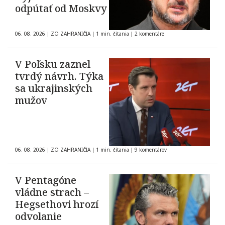
odpútať od Moskvy
06. 08. 2026
|
ZO ZAHRANIČIA
|
1 min. čítania
|
2 komentáre
V Poľsku zaznel
tvrdý návrh. Týka
sa ukrajinských
mužov
06. 08. 2026
|
ZO ZAHRANIČIA
|
1 min. čítania
|
9 komentárov
V Pentagóne
vládne strach –
Hegsethovi hrozí
odvolanie