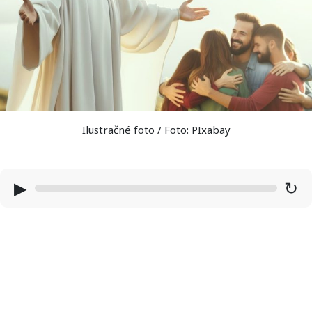
Ilustračné foto / Foto: PIxabay
▶
↻