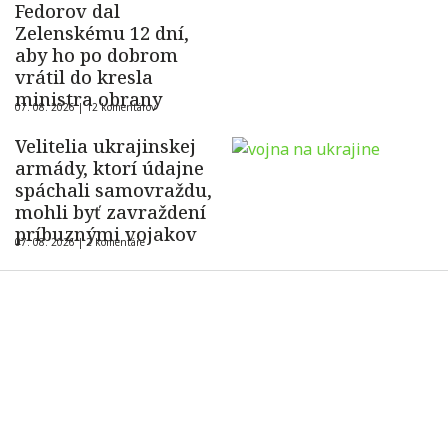
Fedorov dal
Zelenskému 12 dní,
aby ho po dobrom
vrátil do kresla
ministra obrany
07. 08. 2026 |
12 komentárov
Velitelia ukrajinskej
armády, ktorí údajne
spáchali samovraždu,
mohli byť zavraždení
príbuznými vojakov
07. 08. 2026 |
2 komentáre