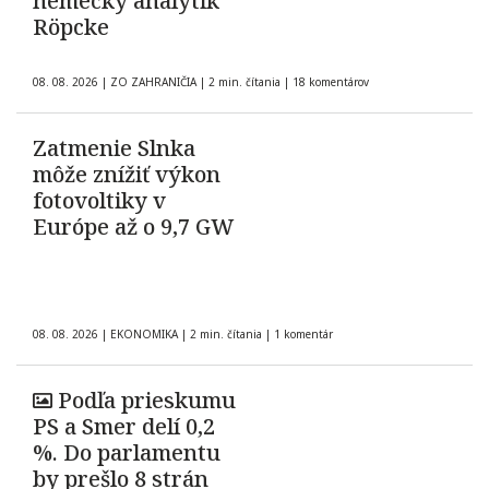
nemecký analytik
Röpcke
08. 08. 2026
|
ZO ZAHRANIČIA
|
2 min. čítania
|
18 komentárov
Zatmenie Slnka
môže znížiť výkon
fotovoltiky v
Európe až o 9,7 GW
08. 08. 2026
|
EKONOMIKA
|
2 min. čítania
|
1 komentár
Podľa prieskumu
PS a Smer delí 0,2
%. Do parlamentu
by prešlo 8 strán