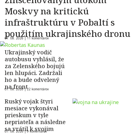
Moskvy na kritickú
infraštruktúru v Pobaltí s
použitím ukrajinského dronu
07. 08. 2026 |
11 komentárov
Ukrajinský vodič
autobusu vyhlásil, že
za Zelenského bojujú
len hlupáci. Zadržali
ho a bude odvelený
na front
07. 08. 2026 |
22 komentárov
Ruský vojak štyri
mesiace vykonával
prieskum v tyle
nepriateľa a následne
sa vrátil k svojim
07. 08. 2026 |
9 komentárov