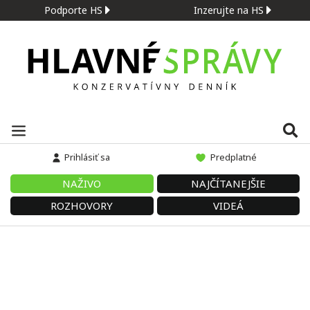
Podporte HS
Inzerujte na HS
Prihlásiť sa
Predplatné
NAŽIVO
NAJČÍTANEJŠIE
ROZHOVORY
VIDEÁ