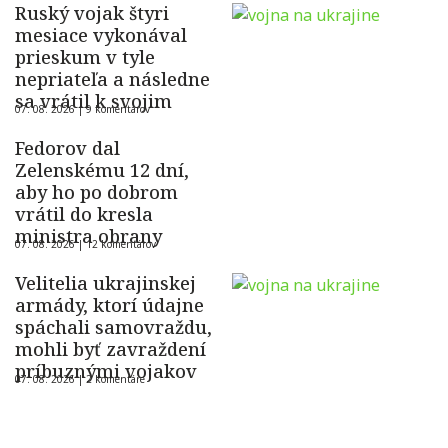
Ruský vojak štyri
mesiace vykonával
prieskum v tyle
nepriateľa a následne
sa vrátil k svojim
07. 08. 2026 |
9 komentárov
Fedorov dal
Zelenskému 12 dní,
aby ho po dobrom
vrátil do kresla
ministra obrany
07. 08. 2026 |
12 komentárov
Velitelia ukrajinskej
armády, ktorí údajne
spáchali samovraždu,
mohli byť zavraždení
príbuznými vojakov
07. 08. 2026 |
2 komentáre