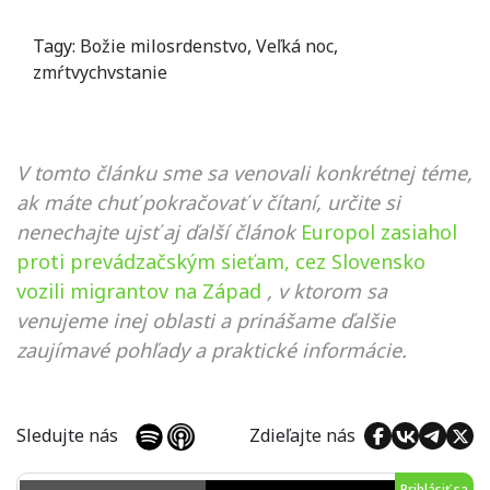
Tagy:
Božie milosrdenstvo
,
Veľká noc
,
zmŕtvychvstanie
V tomto článku sme sa venovali konkrétnej téme,
ak máte chuť pokračovať v čítaní, určite si
nenechajte ujsť aj ďalší článok
Europol zasiahol
proti prevádzačským sieťam, cez Slovensko
vozili migrantov na Západ
, v ktorom sa
venujeme inej oblasti a prinášame ďalšie
zaujímavé pohľady a praktické informácie.
Sledujte nás
Zdieľajte nás
Prihlásiť sa