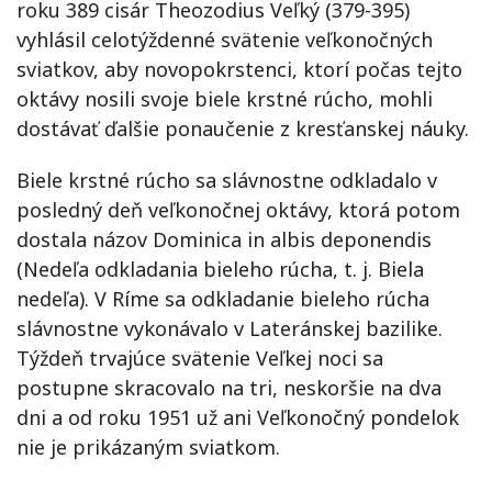
roku 389 cisár Theozodius Veľký (379-395)
vyhlásil celotýždenné svätenie veľkonočných
sviatkov, aby novopokrstenci, ktorí počas tejto
oktávy nosili svoje biele krstné rúcho, mohli
dostávať ďalšie ponaučenie z kresťanskej náuky.
Biele krstné rúcho sa slávnostne odkladalo v
posledný deň veľkonočnej oktávy, ktorá potom
dostala názov Dominica in albis deponendis
(Nedeľa odkladania bieleho rúcha, t. j. Biela
nedeľa). V Ríme sa odkladanie bieleho rúcha
slávnostne vykonávalo v Lateránskej bazilike.
Týždeň trvajúce svätenie Veľkej noci sa
postupne skracovalo na tri, neskoršie na dva
dni a od roku 1951 už ani Veľkonočný pondelok
nie je prikázaným sviatkom.