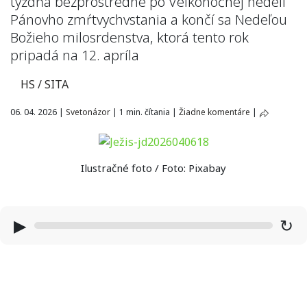
týždňa bezprostredne po Veľkonočnej nedeli
Pánovho zmŕtvychvstania a končí sa Nedeľou
Božieho milosrdenstva, ktorá tento rok
pripadá na 12. apríla
HS / SITA
06. 04. 2026
|
Svetonázor
|
1 min. čítania
|
Žiadne komentáre
|
Ilustračné foto / Foto: Pixabay
▶
↻