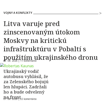
VOJNY A KONFLIKTY
Litva varuje pred
zinscenovaným útokom
Moskvy na kritickú
infraštruktúru v Pobaltí s
použitím ukrajinského dronu
07. 08. 2026 |
11 komentárov
Ukrajinský vodič
autobusu vyhlásil, že
za Zelenského bojujú
len hlupáci. Zadržali
ho a bude odvelený
na front
07. 08. 2026 |
22 komentárov