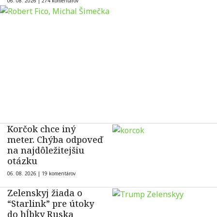
06. 08. 2026 |
274 komentárov
Korčok chce iný
meter. Chýba odpoveď
na najdôležitejšiu
otázku
06. 08. 2026 |
19 komentárov
Zelenskyj žiada o
“Starlink” pre útoky
do hĺbky Ruska