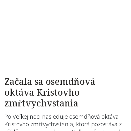
Začala sa osemdňová
oktáva Kristovho
zmŕtvychvstania
Po Veľkej noci nasleduje osemdňová oktáva
Kristovho zmŕtvychvstania, ktorá pozostáva z