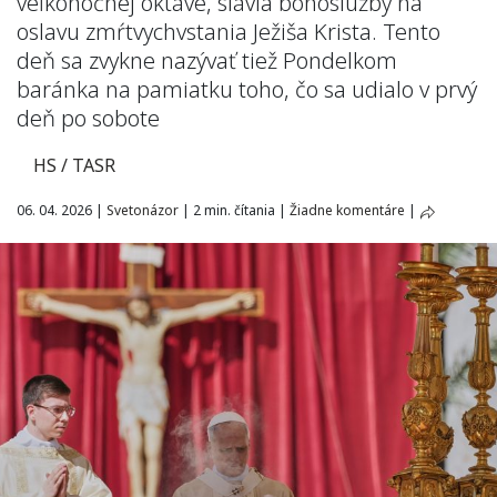
veľkonočnej oktáve, slávia bohoslužby na
oslavu zmŕtvychvstania Ježiša Krista. Tento
deň sa zvykne nazývať tiež Pondelkom
baránka na pamiatku toho, čo sa udialo v prvý
deň po sobote
HS / TASR
06. 04. 2026
|
Svetonázor
|
2 min. čítania
|
Žiadne komentáre
|