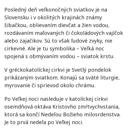
Posledný deň veľkonočných sviatkov je na
Slovensku i v okolitých krajinách známy
šibačkou, oblievaním dievčat a žien vodou,
rozdávaním maľovaných či čokoládových vajíčok
alebo zajačikov. Sú to však ľudové zvyky, nie
cirkevné. Ale je tu symbolika – Veľká noc
spojená s obmývaním vodou – sviatok krstu.
V gréckokatolíckej cirkvi je Svetlý pondelok
prikázaným sviatkom. Konajú sa sväté liturgie,
myrovanie či sprievod okolo chrámu.
Po Veľkej noci nasleduje v katolíckej cirkvi
osemdňová oktáva Kristovho zmŕtvychvstania,
ktorá sa končí Nedeľou Božieho milosrdenstva.
Je to prvá nedeľa po Veľkej noci.