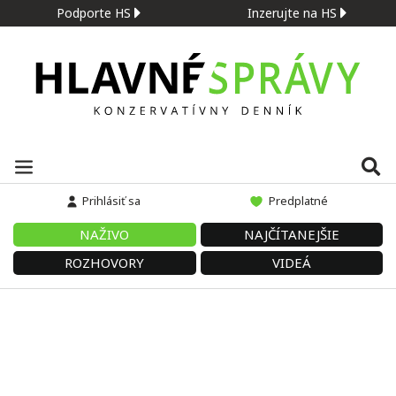
Podporte HS
Inzerujte na HS
Prihlásiť sa
Predplatné
NAŽIVO
NAJČÍTANEJŠIE
ROZHOVORY
VIDEÁ