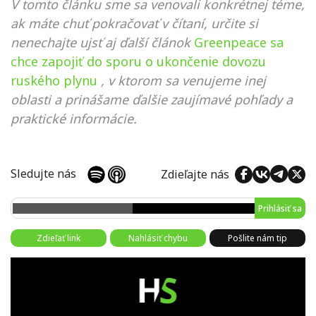
V tomto článku sme sa venovali konkrétnej téme,
ak máte chuť pokračovať v čítaní, určite si
nenechajte ujsť aj ďalší článok
Greenpeace sa
chce zapojiť do sporu o ukončenie dovozu
ruského plynu
, v ktorom sa venujeme inej
oblasti a prinášame ďalšie zaujímavé pohľady a
praktické informácie.
Sledujte nás
Zdieľajte nás
Prihlásiť sa
Zdieľať link
Nahlásiť chybu
Pošlite nám tip