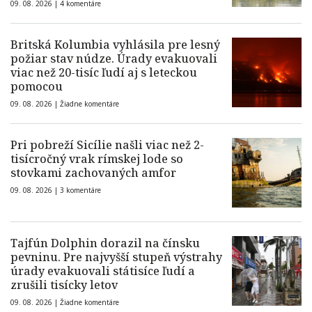
09. 08. 2026 |
4 komentáre
Britská Kolumbia vyhlásila pre lesný
požiar stav núdze. Úrady evakuovali
viac než 20-tisíc ľudí aj s leteckou
pomocou
09. 08. 2026 |
Žiadne komentáre
Pri pobreží Sicílie našli viac než 2-
tisícročný vrak rímskej lode so
stovkami zachovaných amfor
09. 08. 2026 |
3 komentáre
Tajfún Dolphin dorazil na čínsku
pevninu. Pre najvyšší stupeň výstrahy
úrady evakuovali státisíce ľudí a
zrušili tisícky letov
09. 08. 2026 |
Žiadne komentáre