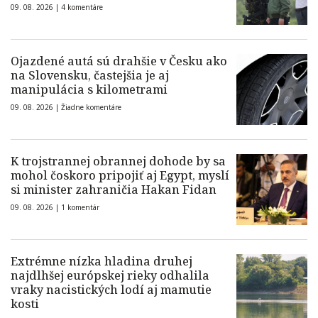
09. 08. 2026 |
4 komentáre
Ojazdené autá sú drahšie v Česku ako
na Slovensku, častejšia je aj
manipulácia s kilometrami
09. 08. 2026 |
Žiadne komentáre
K trojstrannej obrannej dohode by sa
mohol čoskoro pripojiť aj Egypt, myslí
si minister zahraničia Hakan Fidan
09. 08. 2026 |
1 komentár
Extrémne nízka hladina druhej
najdlhšej európskej rieky odhalila
vraky nacistických lodí aj mamutie
kosti