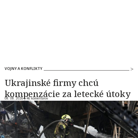
VOJNY A KONFLIKTY
Ukrajinské firmy chcú
kompenzácie za letecké útoky
08. 08. 2026 |
46 komentárov