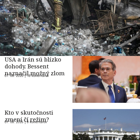
USA a Irán sú blízko
dohody. Bessent
naznačil možný zlom
07. 08. 2026 |
18 komentárov
Kto v skutočnosti
zmení čí režim?
07. 08. 2026 |
8 komentárov