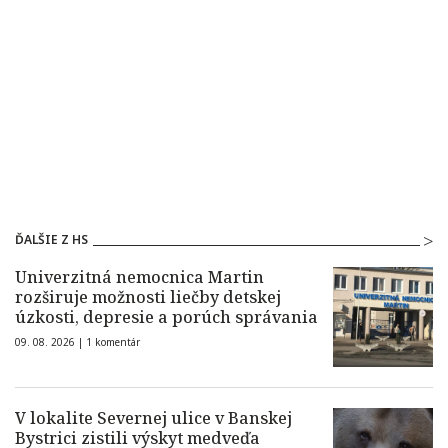
ĎALŠIE Z HS
Univerzitná nemocnica Martin
rozširuje možnosti liečby detskej
úzkosti, depresie a porúch správania
09. 08. 2026 |
1 komentár
V lokalite Severnej ulice v Banskej
Bystrici zistili výskyt medveďa