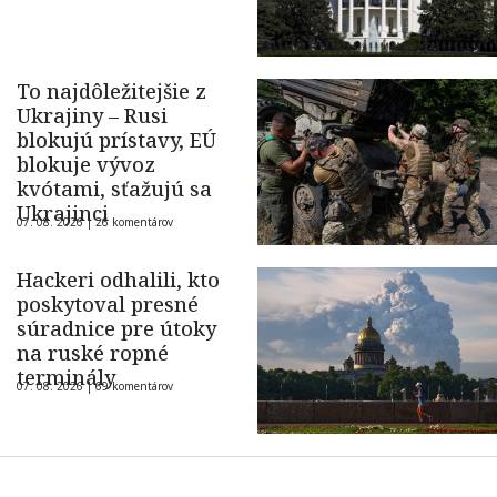
To najdôležitejšie z
Ukrajiny – Rusi
blokujú prístavy, EÚ
blokuje vývoz
kvótami, sťažujú sa
Ukrajinci
07. 08. 2026 |
26 komentárov
Hackeri odhalili, kto
poskytoval presné
súradnice pre útoky
na ruské ropné
terminály
07. 08. 2026 |
69 komentárov