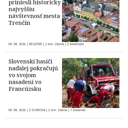
priniesli historicky
najvyššiu
návštevnosť mesta
Trenčín
09. 08. 2026
|
REGIÓNY
|
2 min. čítania
|
2 komentáre
Slovenskí hasiči
naďalej pokračujú
vo svojom
nasadení vo
Francúzsku
09. 08. 2026
|
Z DOMOVA
|
2 min. čítania
|
1 komentár