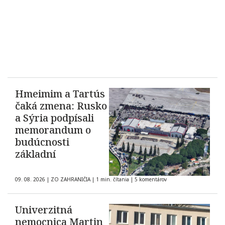
Hmeimim a Tartús
čaká zmena: Rusko
a Sýria podpísali
memorandum o
budúcnosti
základní
09. 08. 2026
|
ZO ZAHRANIČIA
|
1 min. čítania
|
5 komentárov
Univerzitná
nemocnica Martin