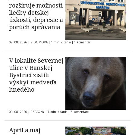
rozširuje možnosti
liečby detskej
úzkosti, depresie a
porúch správania
09. 08. 2026
|
Z DOMOVA
|
1 min. čítania
|
1 komentár
V lokalite Severnej
ulice v Banskej
Bystrici zistili
výskyt medveďa
hnedého
09. 08. 2026
|
REGIÓNY
|
1 min. čítania
|
3 komentáre
Apríl a máj