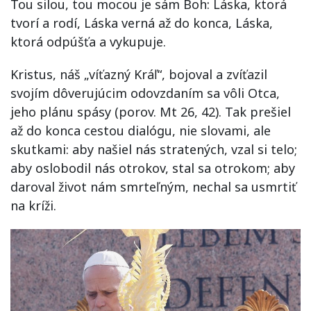
Tou silou, tou mocou je sám Boh: Láska, ktorá
tvorí a rodí, Láska verná až do konca, Láska,
ktorá odpúšťa a vykupuje.
Kristus, náš „víťazný Kráľ“, bojoval a zvíťazil
svojím dôverujúcim odovzdaním sa vôli Otca,
jeho plánu spásy (porov. Mt 26, 42). Tak prešiel
až do konca cestou dialógu, nie slovami, ale
skutkami: aby našiel nás stratených, vzal si telo;
aby oslobodil nás otrokov, stal sa otrokom; aby
daroval život nám smrteľným, nechal sa usmrtiť
na kríži.