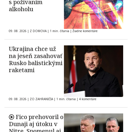
s požívaním
alkoholu
09. 08. 2026
|
Z DOMOVA
|
1 min. čítania
|
Žiadne komentáre
Ukrajina chce už
na jeseň zasahovať
Rusko balistickými
raketami
09. 08. 2026
|
ZO ZAHRANIČIA
|
1 min. čítania
|
4 komentáre
Fico prehovoril o
Dunaji aj útoku v
Nitre. Spomenul aj