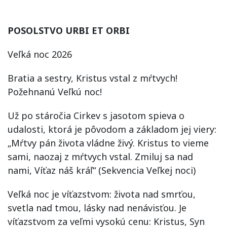
POSOLSTVO URBI ET ORBI
Veľká noc 2026
Bratia a sestry, Kristus vstal z mŕtvych!
Požehnanú Veľkú noc!
Už po stáročia Cirkev s jasotom spieva o
udalosti, ktorá je pôvodom a základom jej viery:
„Mŕtvy pán života vládne živý. Kristus to vieme
sami, naozaj z mŕtvych vstal. Zmiluj sa nad
nami, Víťaz náš kráľ“ (Sekvencia Veľkej noci)
Veľká noc je víťazstvom: života nad smrťou,
svetla nad tmou, lásky nad nenávisťou. Je
víťazstvom za veľmi vysokú cenu: Kristus, Syn