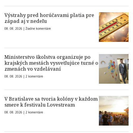
Výstrahy pred horúčavami platia pre
západ aj v nedeľu
08. 08. 2026 |
Žiadne komentáre
Ministerstvo školstva organizuje po
krajských mestách vysvetľujúce turné o
zmenách vo vzdelávaní
08. 08. 2026 |
2 komentáre
V Bratislave sa tvoria kolóny v každom
smere k festivalu Lovestream
08. 08. 2026 |
2 komentáre