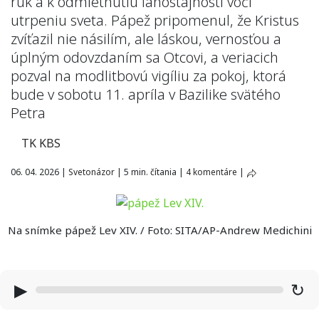
rúk a k odmietnutiu ľahostajnosti voči
utrpeniu sveta. Pápež pripomenul, že Kristus
zvíťazil nie násilím, ale láskou, vernosťou a
úplným odovzdaním sa Otcovi, a veriacich
pozval na modlitbovú vigíliu za pokoj, ktorá
bude v sobotu 11. apríla v Bazilike svätého
Petra
TK KBS
06. 04. 2026
|
Svetonázor
|
5 min. čítania
|
4 komentáre
|
Na snímke pápež Lev XIV. / Foto: SITA/AP-Andrew Medichini
▶
↻