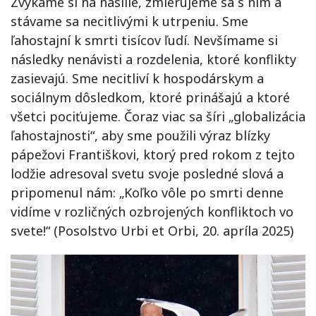
Zvykáme si na násilie, zmierujeme sa s ním a
stávame sa necitlivými k utrpeniu. Sme
ľahostajní k smrti tisícov ľudí. Nevšímame si
následky nenávisti a rozdelenia, ktoré konflikty
zasievajú. Sme necitliví k hospodárskym a
sociálnym dôsledkom, ktoré prinášajú a ktoré
všetci pociťujeme. Čoraz viac sa šíri „globalizácia
ľahostajnosti“, aby sme použili výraz blízky
pápežovi Františkovi, ktorý pred rokom z tejto
lodžie adresoval svetu svoje posledné slová a
pripomenul nám: „Koľko vôle po smrti denne
vidíme v rozličných ozbrojených konfliktoch vo
svete!“ (Posolstvo Urbi et Orbi, 20. apríla 2025)