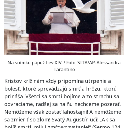
Na snímke pápež Lev XIV. / Foto: SITA/AP-Alessandra
Tarantino
Kristov kríž nám vždy pripomína utrpenie a
bolesť, ktoré sprevádzajú smrť a hrôzu, ktorú
prináša. Všetci sa smrti bojíme a zo strachu sa
odvraciame, radšej sa na ňu nechceme pozerať.
Nemôžeme však zostať ľahostajní! A nemôžeme
sa zmieriť so zlom! Svätý Augustín učí: „Ak sa
bojíš smrti, miluj zmŕtvychvstanie!“ (Sermo 124,