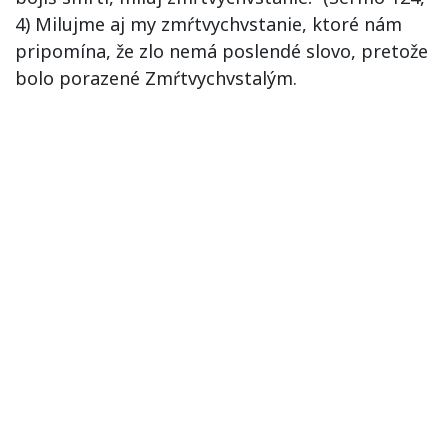
4) Milujme aj my zmŕtvychvstanie, ktoré nám
pripomína, že zlo nemá poslendé slovo, pretože
bolo porazené Zmŕtvychvstalým.