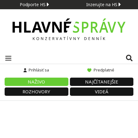
Podporte HS
Inzerujte na HS
Prihlásiť sa
Predplatné
NAŽIVO
NAJČÍTANEJŠIE
ROZHOVORY
VIDEÁ