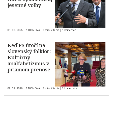
jesenné voľby
09. 08. 2026
|
Z DOMOVA
|
3 min. čítania
|
1 komentár
Keď PS útočí na
slovenský folklór:
Kultúrny
analfabetizmus v
priamom prenose
09. 08. 2026
|
Z DOMOVA
|
3 min. čítania
|
2 komentáre