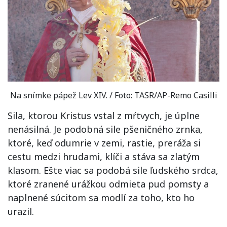
Na snímke pápež Lev XIV. / Foto: TASR/AP-Remo Casilli
Sila, ktorou Kristus vstal z mŕtvych, je úplne
nenásilná. Je podobná sile pšeničného zrnka,
ktoré, keď odumrie v zemi, rastie, preráža si
cestu medzi hrudami, klíči a stáva sa zlatým
klasom. Ešte viac sa podobá sile ľudského srdca,
ktoré zranené urážkou odmieta pud pomsty a
naplnené súcitom sa modlí za toho, kto ho
urazil.