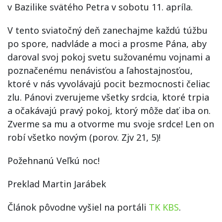
v Bazilike svätého Petra v sobotu 11. apríla.
V tento sviatočný deň zanechajme každú túžbu
po spore, nadvláde a moci a prosme Pána, aby
daroval svoj pokoj svetu sužovanému vojnami a
poznačenému nenávisťou a ľahostajnosťou,
ktoré v nás vyvolávajú pocit bezmocnosti čeliac
zlu. Pánovi zverujeme všetky srdcia, ktoré trpia
a očakávajú pravý pokoj, ktorý môže dať iba on.
Zverme sa mu a otvorme mu svoje srdce! Len on
robí všetko novým (porov. Zjv 21, 5)!
Požehnanú Veľkú noc!
Preklad Martin Jarábek
Článok pôvodne vyšiel na portáli
TK KBS
.