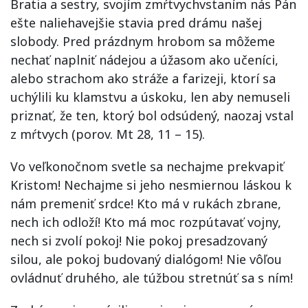
Bratia a sestry, svojím zmŕtvychvstaním nás Pán
ešte naliehavejšie stavia pred drámu našej
slobody. Pred prázdnym hrobom sa môžeme
nechať naplniť nádejou a úžasom ako učeníci,
alebo strachom ako stráže a farizeji, ktorí sa
uchýlili ku klamstvu a úskoku, len aby nemuseli
priznať, že ten, ktorý bol odsúdený, naozaj vstal
z mŕtvych (porov. Mt 28, 11 – 15).
Vo veľkonočnom svetle sa nechajme prekvapiť
Kristom! Nechajme si jeho nesmiernou láskou k
nám premeniť srdce! Kto má v rukách zbrane,
nech ich odloží! Kto má moc rozpútavať vojny,
nech si zvolí pokoj! Nie pokoj presadzovaný
silou, ale pokoj budovaný dialógom! Nie vôľou
ovládnuť druhého, ale túžbou stretnúť sa s ním!