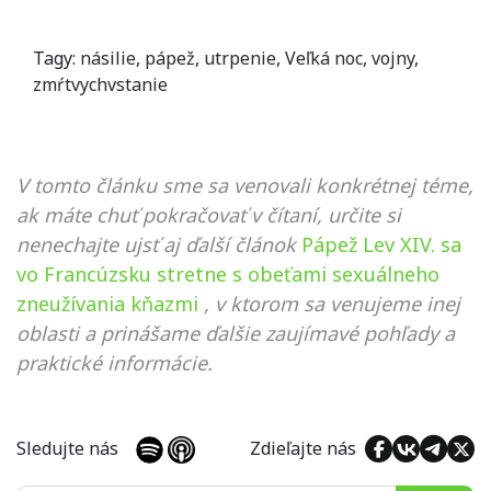
Tagy:
násilie
,
pápež
,
utrpenie
,
Veľká noc
,
vojny
,
zmŕtvychvstanie
V tomto článku sme sa venovali konkrétnej téme,
ak máte chuť pokračovať v čítaní, určite si
nenechajte ujsť aj ďalší článok
Pápež Lev XIV. sa
vo Francúzsku stretne s obeťami sexuálneho
zneužívania kňazmi
, v ktorom sa venujeme inej
oblasti a prinášame ďalšie zaujímavé pohľady a
praktické informácie.
Sledujte nás
Zdieľajte nás