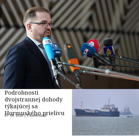
Podrobnosti
dvojstrannej dohody
týkajúcej sa
Hormuského prielivu
07. 08. 2026 |
5 komentárov