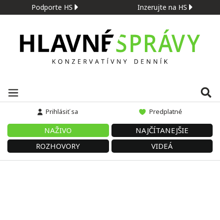
Podporte HS
Inzerujte na HS
Prihlásiť sa
Predplatné
NAŽIVO
NAJČÍTANEJŠIE
ROZHOVORY
VIDEÁ