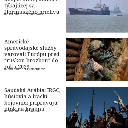
týkajúcej sa
Hormuského prielivu
07. 08. 2026 |
5 komentárov
Americké
spravodajské služby
varovali Európu pred
“ruskou hrozbou” do
roku 2029
07. 08. 2026 |
13 komentárov
Saudská Arábia: IRGC,
húsíovia a irackí
bojovníci pripravujú
útok na krajinu
07. 08. 2026 |
1 komentár