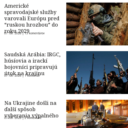
Americké
spravodajské služby
varovali Európu pred
“ruskou hrozbou” do
roku 2029
07. 08. 2026 |
13 komentárov
Saudská Arábia: IRGC,
húsíovia a irackí
bojovníci pripravujú
útok na krajinu
07. 08. 2026 |
1 komentár
Na Ukrajine došli na
ďalší spôsob
vyberania výpalného
07. 08. 2026 |
2 komentáre