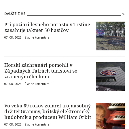
ĎALŠIE Z HS
Pri požiari lesného porastu v Trstíne
zasahuje takmer 50 hasičov
07. 08. 2026 |
Žiadne komentáre
Horskí záchranári pomohli v
Západných Tatrách turistovi so
zraneným členkom
07. 08. 2026 |
Žiadne komentáre
Vo veku 69 rokov zomrel trojnásobný
držiteľ Grammy, britský elektronický
hudobník a producent William Orbit
07. 08. 2026 |
Žiadne komentáre