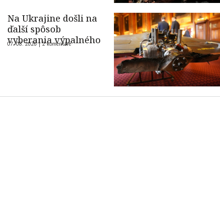
Na Ukrajine došli na
ďalší spôsob
vyberania výpalného
07. 08. 2026 |
2 komentáre