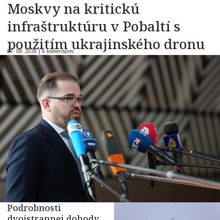
Moskvy na kritickú
infraštruktúru v Pobaltí s
použitím ukrajinského dronu
07. 08. 2026 |
6 komentárov
Podrobnosti
dvojstrannej dohody