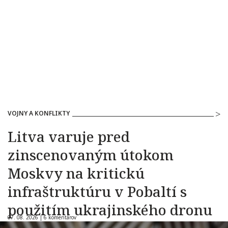
VOJNY A KONFLIKTY
Litva varuje pred
zinscenovaným útokom
Moskvy na kritickú
infraštruktúru v Pobaltí s
použitím ukrajinského dronu
07. 08. 2026 |
6 komentárov