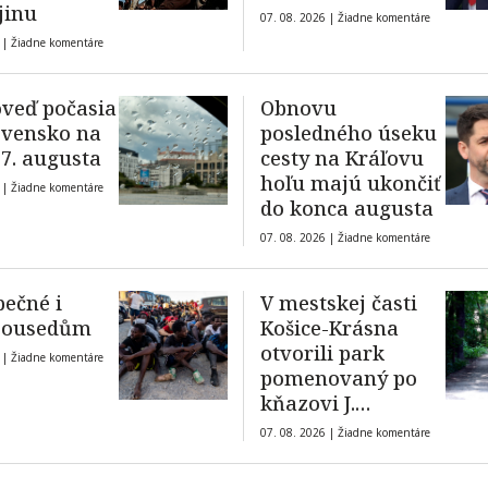
jinu
07. 08. 2026 |
Žiadne komentáre
 |
Žiadne komentáre
veď počasia
Obnovu
ovensko na
posledného úseku
 7. augusta
cesty na Kráľovu
hoľu majú ukončiť
 |
Žiadne komentáre
do konca augusta
07. 08. 2026 |
Žiadne komentáre
ečné i
V mestskej časti
sousedům
Košice-Krásna
otvorili park
 |
Žiadne komentáre
pomenovaný po
kňazovi J.
Semivanovi
07. 08. 2026 |
Žiadne komentáre