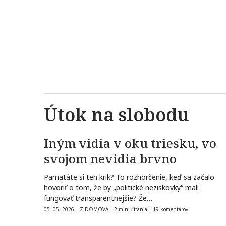
Útok na slobodu
Iným vidia v oku triesku, vo
svojom nevidia brvno
Pamätáte si ten krik? To rozhorčenie, keď sa začalo
hovoriť o tom, že by „politické neziskovky“ mali
fungovať transparentnejšie? Že…
05. 05. 2026
|
Z DOMOVA
|
2 min. čítania
|
19 komentárov