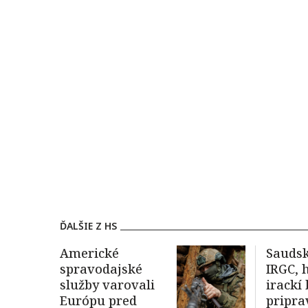
ĎALŠIE Z HS
Americké
Saudsk
spravodajské
IRGC, 
služby varovali
irackí
Európu pred
pripra