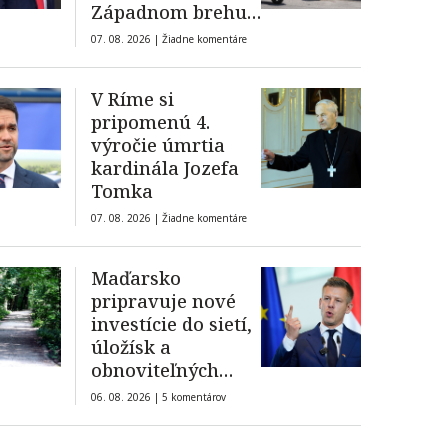
Západnom brehu,
podpálili domy
07. 08. 2026 |
Žiadne komentáre
V Ríme si
pripomenú 4.
výročie úmrtia
kardinála Jozefa
Tomka
07. 08. 2026 |
Žiadne komentáre
Maďarsko
pripravuje nové
investície do sietí,
úložísk a
obnoviteľných
zdrojov
06. 08. 2026 |
5 komentárov