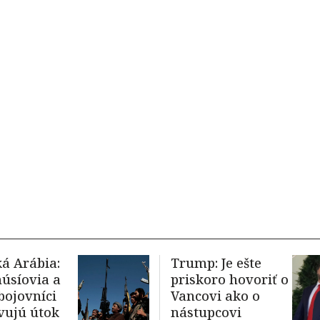
á Arábia:
Trump: Je ešte
húsíovia a
priskoro hovoriť o
 bojovníci
Vancovi ako o
vujú útok
nástupcovi