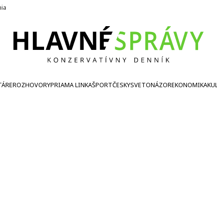
nia
TÁRE
ROZHOVORY
PRIAMA LINKA
ŠPORT
ČESKY
SVETONÁZOR
EKONOMIKA
KU