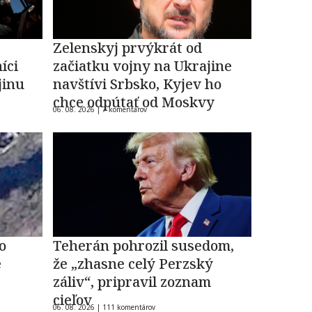
Zelenskyj prvýkrát od
íci
začiatku vojny na Ukrajine
jinu
navštívi Srbsko, Kyjev ho
chce odpútať od Moskvy
06. 08. 2026 |
7 komentárov
o
Teherán pohrozil susedom,
e
že „zhasne celý Perzský
záliv“, pripravil zoznam
cieľov
06. 08. 2026 |
111 komentárov