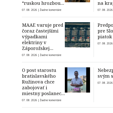
“ruskou hrozbou”
na kra
do roku 2029
07. 08. 2026 |
Žiadne komentáre
07. 08. 2026
MAAE varuje pred
Predpo
čoraz častejšími
pre Sl
výpadkami
piatok
elektriny v
07. 08. 2026
Záporožskej
jadrovej
07. 08. 2026 |
Žiadne komentáre
elektrárni
O post starostu
Nebezp
bratislavského
svým 
Ružinova chce
07. 08. 2026
zabojovať i
miestny poslanec
Peter Strapák
07. 08. 2026 |
Žiadne komentáre