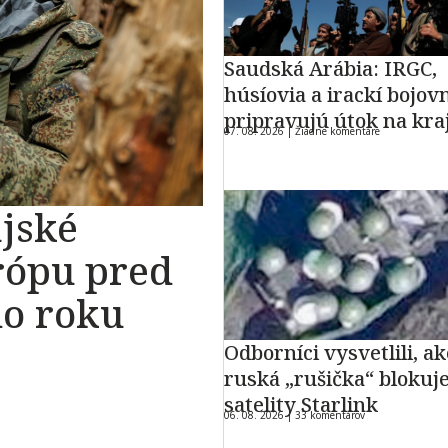
Saudská Arábia: IRGC,
húsíovia a irackí bojovn
pripravujú útok na kra
07. 08. 2026 |
Žiadne komentáre
jské
rópu pred
do roku
Odborníci vysvetlili, ak
ruská „rušička“ blokuj
satelity Starlink
06. 08. 2026 |
33 komentárov