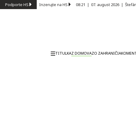
Podporte HS
Inzerujte na HS
08:21
|
07. august 2026
|
Štefá
TITULKA
Z DOMOVA
ZO ZAHRANIČIA
KOMEN