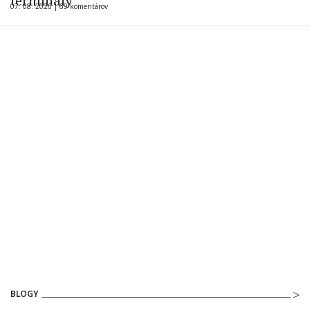
terminály
07. 08. 2026 |
69 komentárov
BLOGY