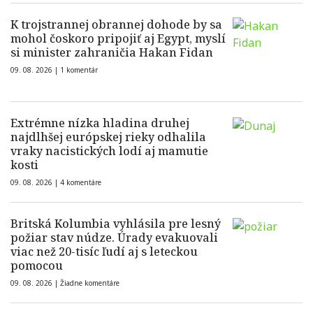
K trojstrannej obrannej dohode by sa
mohol čoskoro pripojiť aj Egypt, myslí
si minister zahraničia Hakan Fidan
09. 08. 2026 |
1 komentár
Extrémne nízka hladina druhej
najdlhšej európskej rieky odhalila
vraky nacistických lodí aj mamutie
kosti
09. 08. 2026 |
4 komentáre
Britská Kolumbia vyhlásila pre lesný
požiar stav núdze. Úrady evakuovali
viac než 20-tisíc ľudí aj s leteckou
pomocou
09. 08. 2026 |
Žiadne komentáre