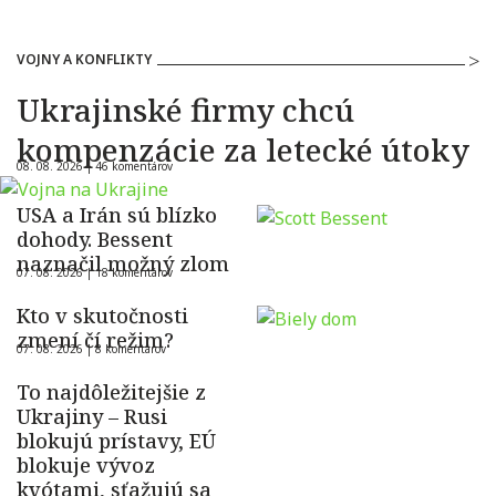
VOJNY A KONFLIKTY
Ukrajinské firmy chcú
kompenzácie za letecké útoky
08. 08. 2026 |
46 komentárov
USA a Irán sú blízko
dohody. Bessent
naznačil možný zlom
07. 08. 2026 |
18 komentárov
Kto v skutočnosti
zmení čí režim?
07. 08. 2026 |
8 komentárov
To najdôležitejšie z
Ukrajiny – Rusi
blokujú prístavy, EÚ
blokuje vývoz
kvótami, sťažujú sa