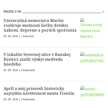
ĎALŠIE Z HS
Univerzitná nemocnica Martin
rozširuje možnosti liečby detskej
úzkosti, depresie a porúch správania
09. 08. 2026 |
1 komentár
V lokalite Severnej ulice v Banskej
Bystrici zistili výskyt medveďa
hnedého
09. 08. 2026 |
3 komentáre
Apríl a máj priniesli historicky
najvyššiu návštevnosť mesta Trenčín
09. 08. 2026 |
2 komentáre