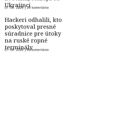
Ukrajinci
07. 08. 2026 |
26 komentárov
Hackeri odhalili, kto
poskytoval presné
súradnice pre útoky
na ruské ropné
terminály
07. 08. 2026 |
69 komentárov