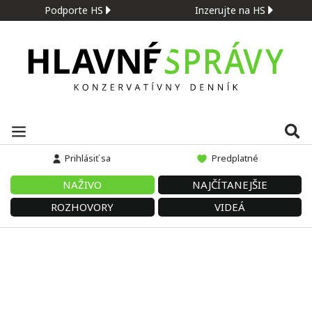
Podporte HS
Inzerujte na HS
Prihlásiť sa
Predplatné
NAŽIVO
NAJČÍTANEJŠIE
ROZHOVORY
VIDEÁ