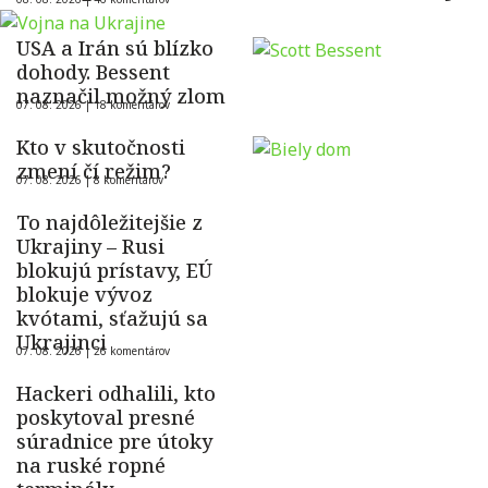
USA a Irán sú blízko
dohody. Bessent
naznačil možný zlom
07. 08. 2026 |
18 komentárov
Kto v skutočnosti
zmení čí režim?
07. 08. 2026 |
8 komentárov
To najdôležitejšie z
Ukrajiny – Rusi
blokujú prístavy, EÚ
blokuje vývoz
kvótami, sťažujú sa
Ukrajinci
07. 08. 2026 |
26 komentárov
Hackeri odhalili, kto
poskytoval presné
súradnice pre útoky
na ruské ropné