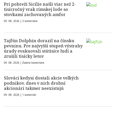
Pri pobreží Sicílie našli viac než 2-
tisícročný vrak rímskej lode so
stovkami zachovaných amfor
09. 08. 2026 |
3 komentáre
Tajfún Dolphin dorazil na čínsku
pevninu. Pre najvyšší stupeň výstrahy
úrady evakuovali státisíce ľudí a
zrušili tisícky letov
09. 08. 2026 |
Žiadne komentáre
Slováci kedysi dostali akcie veľkých
podnikov, dnes v nich drobní
akcionári takmer neexistujú
09. 08. 2026 |
1 komentár