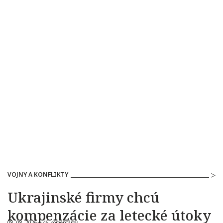
VOJNY A KONFLIKTY
Ukrajinské firmy chcú
kompenzácie za letecké útoky
08. 08. 2026 |
46 komentárov