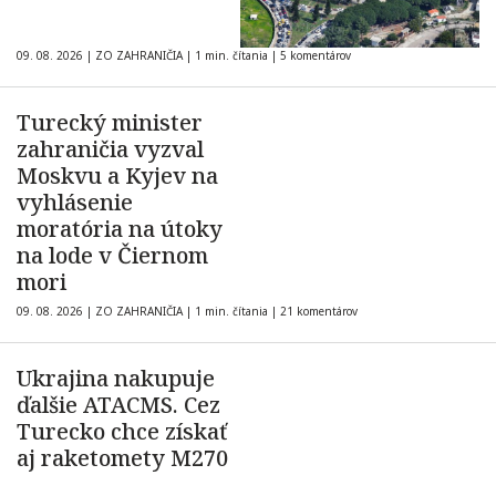
09. 08. 2026
|
ZO ZAHRANIČIA
|
1 min. čítania
|
5 komentárov
Turecký minister
zahraničia vyzval
Moskvu a Kyjev na
vyhlásenie
moratória na útoky
na lode v Čiernom
mori
09. 08. 2026
|
ZO ZAHRANIČIA
|
1 min. čítania
|
21 komentárov
Ukrajina nakupuje
ďalšie ATACMS. Cez
Turecko chce získať
aj raketomety M270