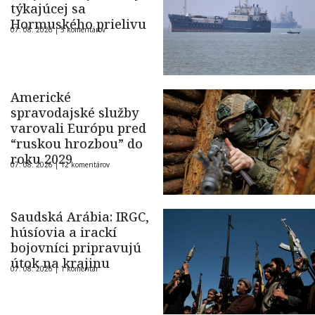
týkajúcej sa
Hormuského prielivu
07. 08. 2026 |
5 komentárov
Americké
spravodajské služby
varovali Európu pred
“ruskou hrozbou” do
roku 2029
07. 08. 2026 |
12 komentárov
Saudská Arábia: IRGC,
húsíovia a irackí
bojovníci pripravujú
útok na krajinu
07. 08. 2026 |
1 komentár