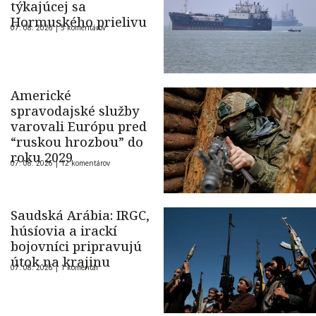
týkajúcej sa
Hormuského prielivu
07. 08. 2026 |
5 komentárov
Americké
spravodajské služby
varovali Európu pred
“ruskou hrozbou” do
roku 2029
07. 08. 2026 |
12 komentárov
Saudská Arábia: IRGC,
húsíovia a irackí
bojovníci pripravujú
útok na krajinu
07. 08. 2026 |
1 komentár