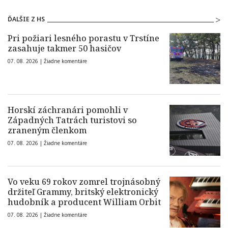
ĎALŠIE Z HS
Pri požiari lesného porastu v Trstíne
zasahuje takmer 50 hasičov
07. 08. 2026 |
Žiadne komentáre
Horskí záchranári pomohli v
Západných Tatrách turistovi so
zraneným členkom
07. 08. 2026 |
Žiadne komentáre
Vo veku 69 rokov zomrel trojnásobný
držiteľ Grammy, britský elektronický
hudobník a producent William Orbit
07. 08. 2026 |
Žiadne komentáre