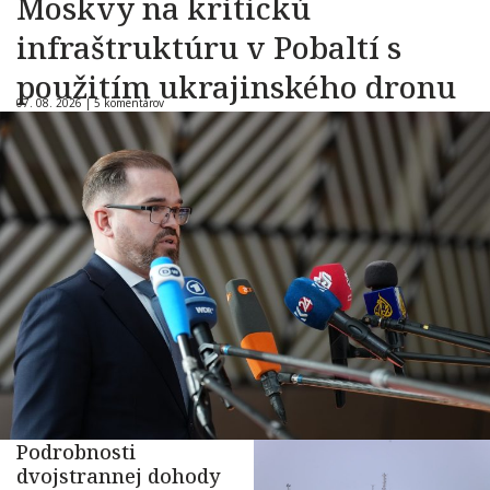
Moskvy na kritickú
infraštruktúru v Pobaltí s
použitím ukrajinského dronu
07. 08. 2026 |
5 komentárov
Podrobnosti
dvojstrannej dohody