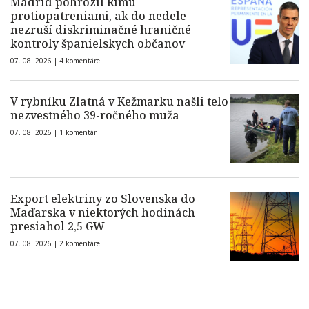
Madrid pohrozil Rímu
protiopatreniami, ak do nedele
nezruší diskriminačné hraničné
kontroly španielskych občanov
07. 08. 2026 |
4 komentáre
V rybníku Zlatná v Kežmarku našli telo
nezvestného 39-ročného muža
07. 08. 2026 |
1 komentár
Export elektriny zo Slovenska do
Maďarska v niektorých hodinách
presiahol 2,5 GW
07. 08. 2026 |
2 komentáre