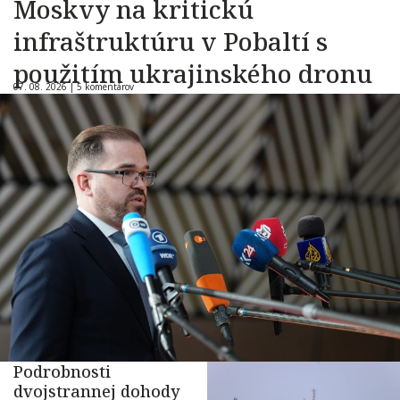
Moskvy na kritickú
infraštruktúru v Pobaltí s
použitím ukrajinského dronu
07. 08. 2026 |
5 komentárov
Podrobnosti
dvojstrannej dohody