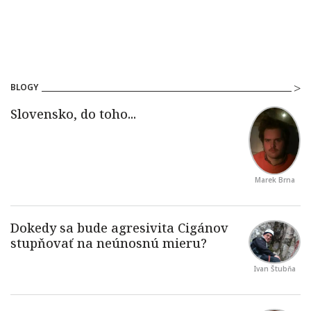
BLOGY
Marek Brna
Ivan Štubňa