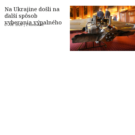
Na Ukrajine došli na
ďalší spôsob
vyberania výpalného
07. 08. 2026 |
2 komentáre