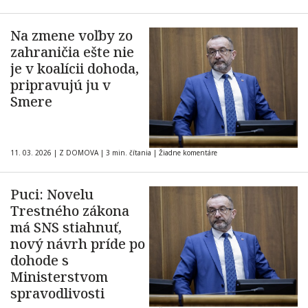
Na zmene voľby zo
zahraničia ešte nie
je v koalícii dohoda,
pripravujú ju v
Smere
11. 03. 2026
|
Z DOMOVA
|
3 min. čítania
|
Žiadne komentáre
Puci: Novelu
Trestného zákona
má SNS stiahnuť,
nový návrh príde po
dohode s
Ministerstvom
spravodlivosti