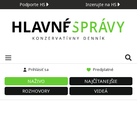
Podporte HS
Inzerujte na HS
Prihlásiť sa
Predplatné
NAŽIVO
NAJČÍTANEJŠIE
ROZHOVORY
VIDEÁ