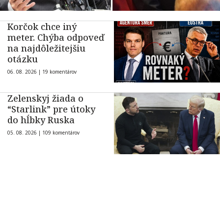
Korčok chce iný
meter. Chýba odpoveď
na najdôležitejšiu
otázku
06. 08. 2026 |
19 komentárov
Zelenskyj žiada o
“Starlink” pre útoky
do hĺbky Ruska
05. 08. 2026 |
109 komentárov