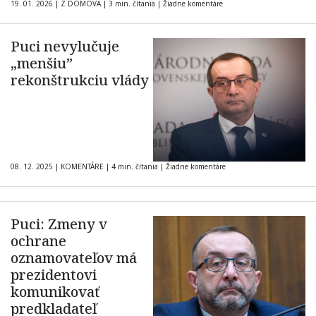
19. 01. 2026
|
Z DOMOVA
|
3 min. čítania
|
Žiadne komentáre
Puci nevylučuje
„menšiu”
rekonštrukciu vlády
08. 12. 2025
|
KOMENTÁRE
|
4 min. čítania
|
Žiadne komentáre
Puci: Zmeny v
ochrane
oznamovateľov má
prezidentovi
komunikovať
predkladateľ