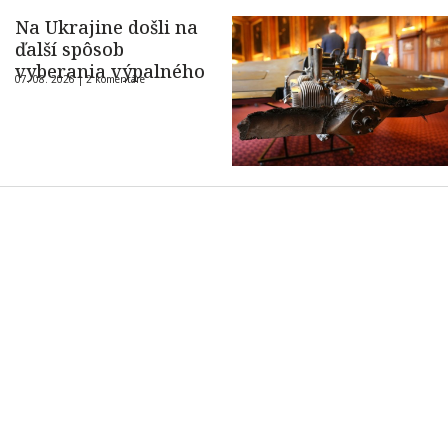
Na Ukrajine došli na
ďalší spôsob
vyberania výpalného
07. 08. 2026 |
2 komentáre