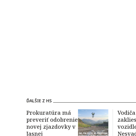
ĎALŠIE Z HS
Prokuratúra má
Vodiča
preveriť odobrenie
zaklie
novej zjazdovky v
vozidl
Jasnej
Nesva