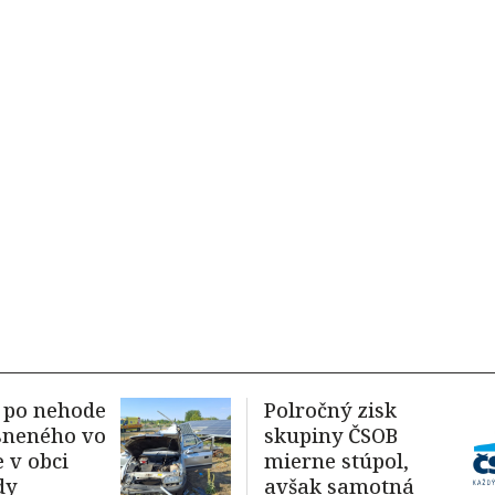
 po nehode
Polročný zisk
sneného vo
skupiny ČSOB
e v obci
mierne stúpol,
dy
avšak samotná