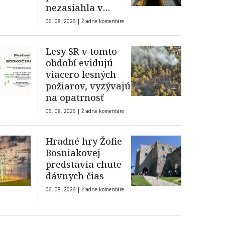
nezasiahla v
prípade ochrany
06. 08. 2026 |
Žiadne komentáre
práv vlastníkov
bytov?
Lesy SR v tomto
období evidujú
viacero lesných
požiarov, vyzývajú
na opatrnosť
06. 08. 2026 |
Žiadne komentáre
Hradné hry Žofie
Bosniakovej
predstavia chute
dávnych čias
06. 08. 2026 |
Žiadne komentáre