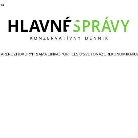
ína
TÁRE
ROZHOVORY
PRIAMA LINKA
ŠPORT
ČESKY
SVETONÁZOR
EKONOMIKA
KU