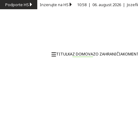
Podporte HS
Inzerujte na HS
10:58
|
06. august 2026
|
Jozef
TITULKA
Z DOMOVA
ZO ZAHRANIČIA
KOMEN