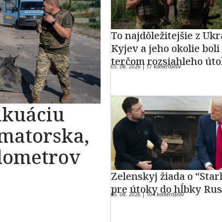
To najdôležitejšie z Ukr
Kyjev a jeho okolie boli
terčom rozsiahleho út
05. 08. 2026 |
17 komentárov
akuáciu
amatorska,
ilometrov
Zelenskyj žiada o “Star
pre útoky do hĺbky Ru
05. 08. 2026 |
104 komentárov