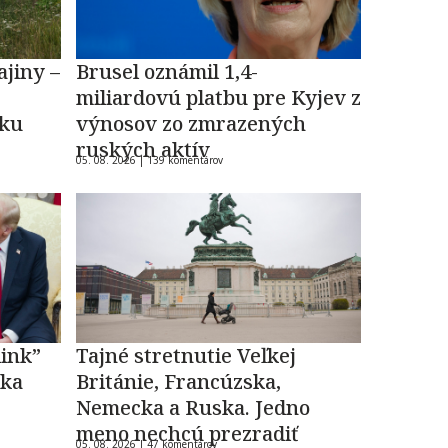
ajiny –
Brusel oznámil 1,4-
miliardovú platbu pre Kyjev z
oku
výnosov zo zmrazených
ruských aktív
05. 08. 2026 |
139 komentárov
link”
Tajné stretnutie Veľkej
ska
Británie, Francúzska,
Nemecka a Ruska. Jedno
meno nechcú prezradiť
05. 08. 2026 |
47 komentárov