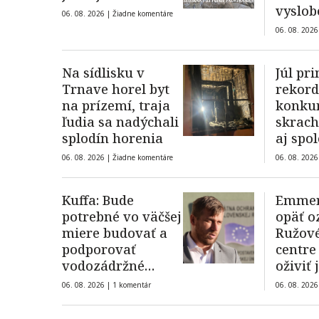
vyslob
06. 08. 2026 |
Žiadne komentáre
hasiči
06. 08. 2026
Na sídlisku v
Júl pri
Trnave horel byt
rekord
na prízemí, traja
konkur
ľudia sa nadýchali
skrach
splodín horenia
aj spo
spájan
06. 08. 2026 |
Žiadne komentáre
06. 08. 2026
SFZ
Kuffa: Bude
Emmero
potrebné vo väčšej
opäť o
miere budovať a
Ružov
podporovať
centre
vodozádržné
oživiť
opatrenia
umelec
06. 08. 2026 |
1 komentár
06. 08. 2026