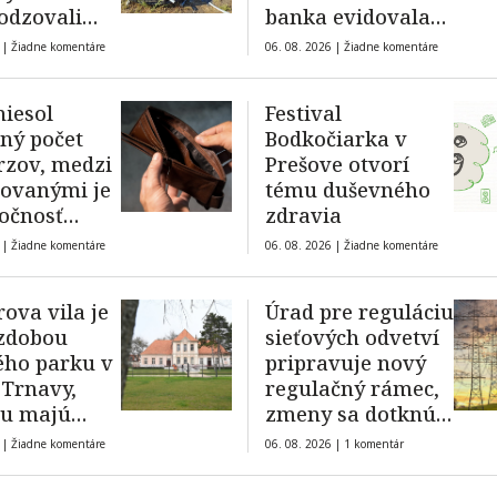
odzovali
banka evidovala
pokles
 |
Žiadne komentáre
06. 08. 2026 |
Žiadne komentáre
niesol
Festival
ný počet
Bodkočiarka v
zov, medzi
Prešove otvorí
ovanými je
tému duševného
ločnosť
zdravia
á s kauzou
 |
Žiadne komentáre
06. 08. 2026 |
Žiadne komentáre
va vila je
Úrad pre reguláciu
zdobou
sieťových odvetví
ého parku v
pripravuje nový
 Trnavy,
regulačný rámec,
 ju majú
zmeny sa dotknú
ké aktivity
aj teplárenstva
 |
Žiadne komentáre
06. 08. 2026 |
1 komentár