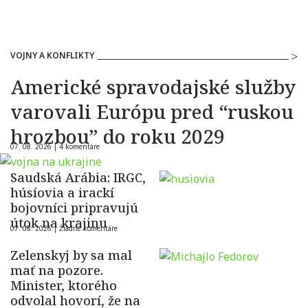
VOJNY A KONFLIKTY
Americké spravodajské služby
varovali Európu pred “ruskou
hrozbou” do roku 2029
07. 08. 2026 |
4 komentáre
Saudská Arábia: IRGC,
húsíovia a irackí
bojovníci pripravujú
útok na krajinu
07. 08. 2026 |
Žiadne komentáre
Zelenskyj by sa mal
mať na pozore.
Minister, ktorého
odvolal hovorí, že na