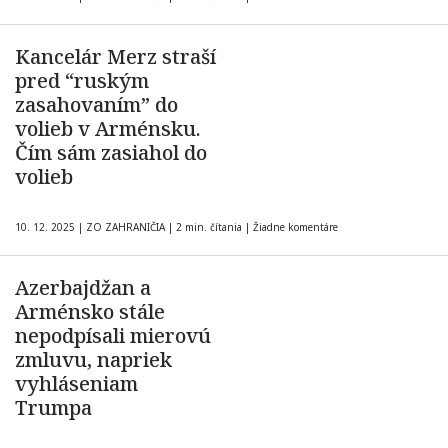
Kancelár Merz straší
pred “ruským
zasahovaním” do
volieb v Arménsku.
Čím sám zasiahol do
volieb
10. 12. 2025
|
ZO ZAHRANIČIA
|
2 min. čítania
|
Žiadne komentáre
Azerbajdžan a
Arménsko stále
nepodpísali mierovú
zmluvu, napriek
vyhláseniam
Trumpa