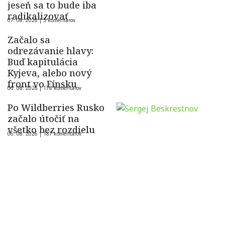
jeseň sa to bude iba
radikalizovať
07. 08. 2026 |
5 komentárov
Začalo sa
odrezávanie hlavy:
Buď kapitulácia
Kyjeva, alebo nový
front vo Fínsku
06. 08. 2026 |
178 komentárov
Po Wildberries Rusko
začalo útočiť na
všetko bez rozdielu
06. 08. 2026 |
187 komentárov