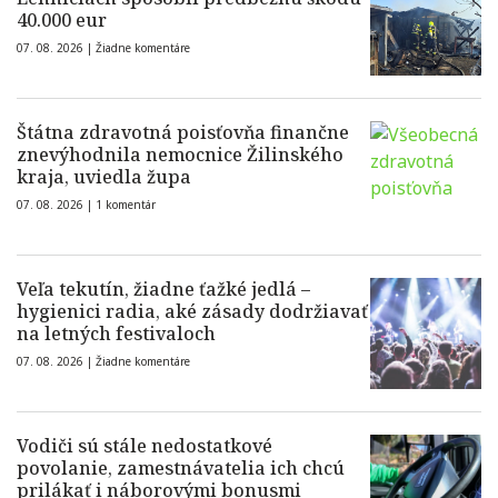
40.000 eur
07. 08. 2026 |
Žiadne komentáre
Štátna zdravotná poisťovňa finančne
znevýhodnila nemocnice Žilinského
kraja, uviedla župa
07. 08. 2026 |
1 komentár
Veľa tekutín, žiadne ťažké jedlá –
hygienici radia, aké zásady dodržiavať
na letných festivaloch
07. 08. 2026 |
Žiadne komentáre
Vodiči sú stále nedostatkové
povolanie, zamestnávatelia ich chcú
prilákať i náborovými bonusmi