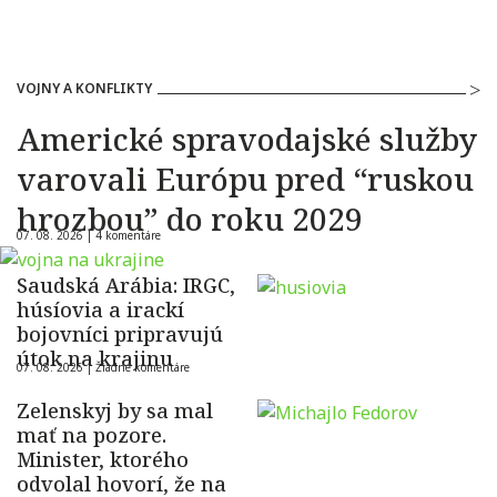
VOJNY A KONFLIKTY
Americké spravodajské služby
varovali Európu pred “ruskou
hrozbou” do roku 2029
07. 08. 2026 |
4 komentáre
Saudská Arábia: IRGC,
húsíovia a irackí
bojovníci pripravujú
útok na krajinu
07. 08. 2026 |
Žiadne komentáre
Zelenskyj by sa mal
mať na pozore.
Minister, ktorého
odvolal hovorí, že na