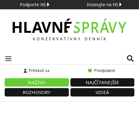
Podporte HS
Inzerujte na HS
Prihlásiť sa
Predplatné
NAŽIVO
NAJČÍTANEJŠIE
ROZHOVORY
VIDEÁ