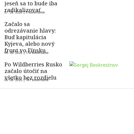
jeseň sa to bude iba
radikalizovať
07. 08. 2026 |
5 komentárov
Začalo sa
odrezávanie hlavy:
Buď kapitulácia
Kyjeva, alebo nový
front vo Fínsku
06. 08. 2026 |
178 komentárov
Po Wildberries Rusko
začalo útočiť na
všetko bez rozdielu
06. 08. 2026 |
187 komentárov