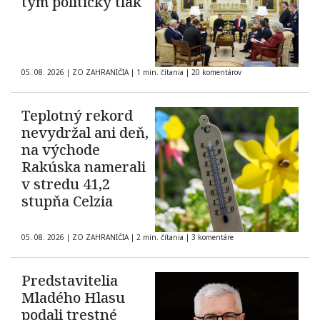
tým politický tlak
05. 08. 2026
|
ZO ZAHRANIČIA
|
1 min. čítania
|
20 komentárov
Teplotný rekord
nevydržal ani deň,
na východe
Rakúska namerali
v stredu 41,2
stupňa Celzia
05. 08. 2026
|
ZO ZAHRANIČIA
|
2 min. čítania
|
3 komentáre
Predstavitelia
Mladého Hlasu
podali trestné