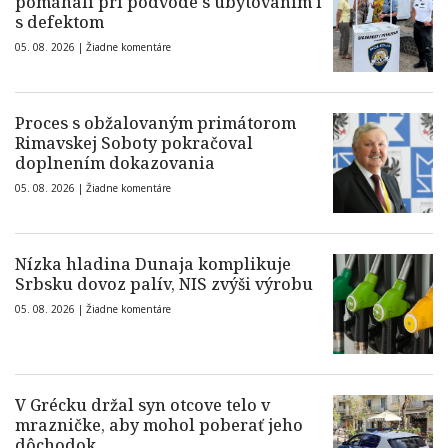
pomáhali pri podvode s ubytovaním i
s defektom
05. 08. 2026 |
Žiadne komentáre
Proces s obžalovaným primátorom
Rimavskej Soboty pokračoval
doplnením dokazovania
05. 08. 2026 |
Žiadne komentáre
Nízka hladina Dunaja komplikuje
Srbsku dovoz palív, NIS zvýši výrobu
05. 08. 2026 |
Žiadne komentáre
V Grécku držal syn otcove telo v
mrazničke, aby mohol poberať jeho
dôchodok