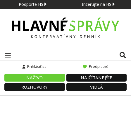
Podporte HS
Inzerujte na HS
Prihlásiť sa
Predplatné
NAŽIVO
NAJČÍTANEJŠIE
ROZHOVORY
VIDEÁ