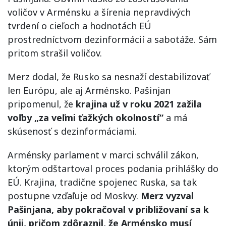
voličov v Arménsku a šírenia nepravdivých
tvrdení o cieľoch a hodnotách EÚ
prostredníctvom dezinformácií a sabotáže. Sám
pritom strašil voličov.
Merz dodal, že Rusko sa nesnaží destabilizovať
len Európu, ale aj Arménsko. Pašinjan
pripomenul, že
krajina už v roku 2021 zažila
voľby „za veľmi ťažkých okolností“
a má
skúsenosť s dezinformáciami.
Arménsky parlament v marci schválil zákon,
ktorým odštartoval proces podania prihlášky do
EÚ. Krajina, tradične spojenec Ruska, sa tak
postupne vzďaľuje od Moskvy.
Merz vyzval
Pašinjana, aby pokračoval v približovaní sa k
únii, pričom zdôraznil, že Arménsko musí