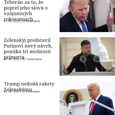
Teherán za to, že
poprel jeho slová o
vzájomných
rokovaniach
03. 08. 2026 |
23 komentárov
Zelenskyj predstavil
Putinovi nový návrh,
ponúka tri možnosti
prímeria
03. 08. 2026 |
421 komentárov
Trump nedodá rakety
Zelenskému
03. 08. 2026 |
45 komentárov