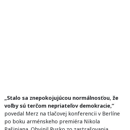
„Stalo sa znepokojujúcou normálnosťou, že
voľby sú terčom nepriateľov demokracie,“
povedal Merz na tlačovej konferencii v Berlíne
po boku arménskeho premiéra Nikola
Pašinjana. Obvinil Rusko zo zastrašovania