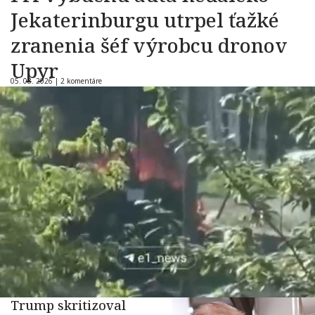
Jekaterinburgu utrpel ťažké
zranenia šéf výrobcu dronov
Upyr
05. 08. 2026 |
2 komentáre
Trump skritizoval