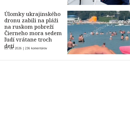
Úlomky ukrajinského
dronu zabili na pláži
na ruskom pobreží
Čierneho mora sedem
ľudí vrátane troch
detí
03. 08. 2026 |
236 komentárov