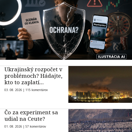
Ukrajinský rozpočet v
problémoch? Hádajte,
kto to zaplatí…
03. 08. 2026 |
115 komentárov
Čo za experiment sa
udial na Ceute?
01. 08. 2026 |
57 komentárov