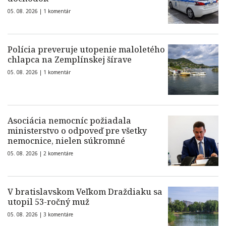
05. 08. 2026 |
1 komentár
Polícia preveruje utopenie maloletého
chlapca na Zemplínskej šírave
05. 08. 2026 |
1 komentár
Asociácia nemocníc požiadala
ministerstvo o odpoveď pre všetky
nemocnice, nielen súkromné
05. 08. 2026 |
2 komentáre
V bratislavskom Veľkom Draždiaku sa
utopil 53-ročný muž
05. 08. 2026 |
3 komentáre