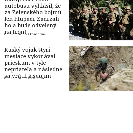
autobusu vyhlásil, že
za Zelenského bojujú
len hlupáci. Zadržali
ho a bude odvelený
na front
07. 08. 2026 |
23 komentárov
Ruský vojak štyri
mesiace vykonával
prieskum v tyle
nepriateľa a následne
sa vrátil k svojim
07. 08. 2026 |
9 komentárov