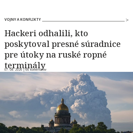
VOJNY A KONFLIKTY
Hackeri odhalili, kto
poskytoval presné súradnice
pre útoky na ruské ropné
terminály
07. 08. 2026 |
66 komentárov