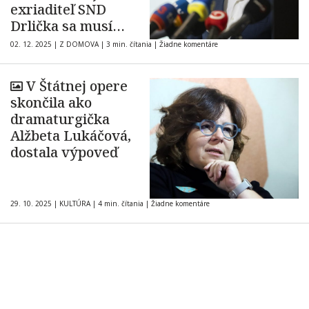
exriaditeľ SND
Drlička sa musí
zdržať vyjadrení na
02. 12. 2025
|
Z DOMOVA
|
3 min. čítania
|
Žiadne komentáre
jej adresu
V Štátnej opere
skončila ako
dramaturgička
Alžbeta Lukáčová,
dostala výpoveď
29. 10. 2025
|
KULTÚRA
|
4 min. čítania
|
Žiadne komentáre