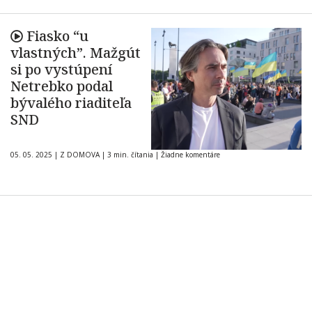
Fiasko “u
vlastných”. Mažgút
si po vystúpení
Netrebko podal
bývalého riaditeľa
SND
05. 05. 2025
|
Z DOMOVA
|
3 min. čítania
|
Žiadne komentáre