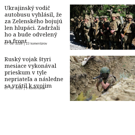
Ukrajinský vodič
autobusu vyhlásil, že
za Zelenského bojujú
len hlupáci. Zadržali
ho a bude odvelený
na front
07. 08. 2026 |
23 komentárov
Ruský vojak štyri
mesiace vykonával
prieskum v tyle
nepriateľa a následne
sa vrátil k svojim
07. 08. 2026 |
9 komentárov