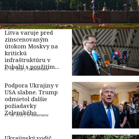
Litva varuje pred
zinscenovaným
útokom Moskvy na
kritickú
infraštruktúru v
Pobaltí s použitím
07. 08. 2026 |
13 komentárov
ukrajinského dronu
Podpora Ukrajiny v
USA slabne. Trump
odmietol ďalšie
požiadavky
Zelenského
07. 08. 2026 |
50 komentárov
Ukrajinský vodič