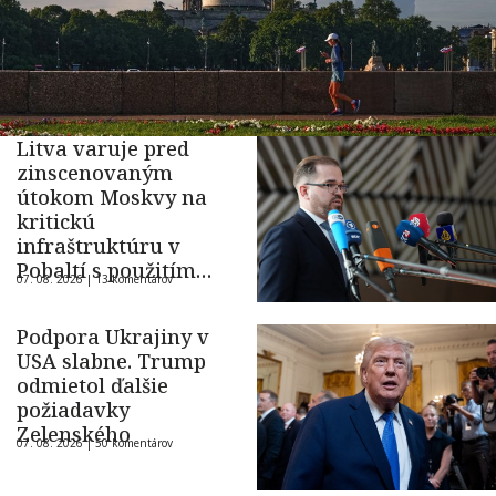
Litva varuje pred
zinscenovaným
útokom Moskvy na
kritickú
infraštruktúru v
Pobaltí s použitím
07. 08. 2026 |
13 komentárov
ukrajinského dronu
Podpora Ukrajiny v
USA slabne. Trump
odmietol ďalšie
požiadavky
Zelenského
07. 08. 2026 |
50 komentárov