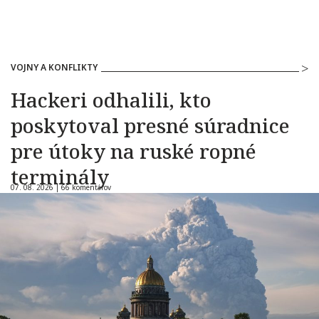
VOJNY A KONFLIKTY
Hackeri odhalili, kto
poskytoval presné súradnice
pre útoky na ruské ropné
terminály
07. 08. 2026 |
66 komentárov