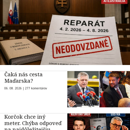
Čaká nás cesta
Maďarska?
06. 08. 2026 |
277 komentárov
Korčok chce iný
meter. Chýba odpoveď
na najdôležitejšiu