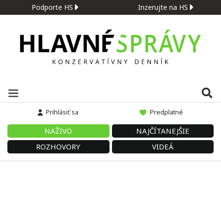
Podporte HS
Inzerujte na HS
Prihlásiť sa
Predplatné
NAŽIVO
NAJČÍTANEJŠIE
ROZHOVORY
VIDEÁ