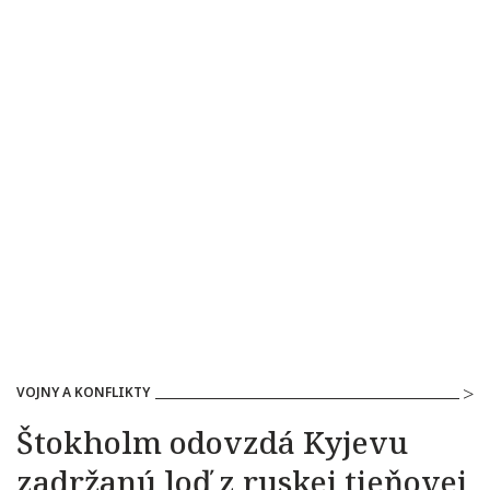
VOJNY A KONFLIKTY
Štokholm odovzdá Kyjevu
zadržanú loď z ruskej tieňovej