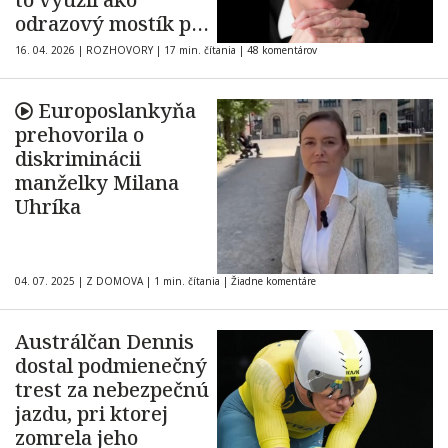
odrazový mostík pre
svoj politický
16. 04. 2026
|
ROZHOVORY
|
17 min. čítania
|
48 komentárov
nástup. To je
neospravedlniteľné
Europoslankyňa
a pre mňa je to
prehovorila o
ľudský odpad
diskriminácii
manželky Milana
Uhríka
04. 07. 2025
|
Z DOMOVA
|
1 min. čítania
|
Žiadne komentáre
Austrálčan Dennis
dostal podmienečný
trest za nebezpečnú
jazdu, pri ktorej
zomrela jeho