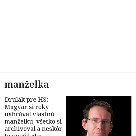
manželka
Drulák pre HS:
Magyar si roky
nahrával vlastnú
manželku, všetko si
archivoval a neskôr
to využil ako