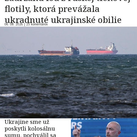
flotily, ktorá prevážala
ukradnuté ukrajinské obilie
06. 08. 2026 |
25 komentárov
Ukrajine sme už
poskytli kolosálnu
sumu, pochválil sa