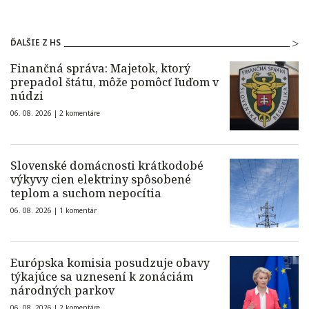
ĎALŠIE Z HS
Finančná správa: Majetok, ktorý
prepadol štátu, môže pomôcť ľuďom v
núdzi
06. 08. 2026 |
2 komentáre
Slovenské domácnosti krátkodobé
výkyvy cien elektriny spôsobené
teplom a suchom nepocítia
06. 08. 2026 |
1 komentár
Európska komisia posudzuje obavy
týkajúce sa uznesení k zonáciám
národných parkov
06. 08. 2026 |
2 komentáre