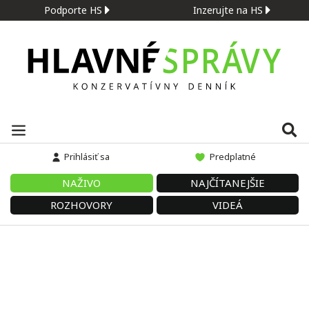
Podporte HS
Inzerujte na HS
Prihlásiť sa
Predplatné
NAŽIVO
NAJČÍTANEJŠIE
ROZHOVORY
VIDEÁ