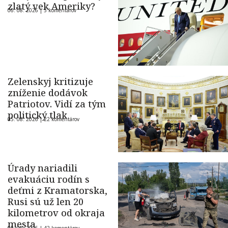
zlatý vek Ameriky?
06. 08. 2026 |
5 komentárov
Zelenskyj kritizuje
zníženie dodávok
Patriotov. Vidí za tým
politický tlak
05. 08. 2026 |
22 komentárov
Úrady nariadili
evakuáciu rodín s
deťmi z Kramatorska,
Rusi sú už len 20
kilometrov od okraja
mesta