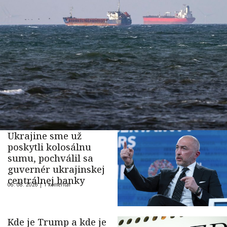
Ukrajine sme už
poskytli kolosálnu
sumu, pochválil sa
guvernér ukrajinskej
centrálnej banky
06. 08. 2026 |
1 komentár
Kde je Trump a kde je