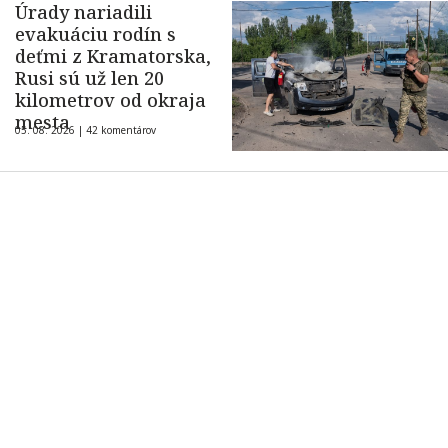
Úrady nariadili
evakuáciu rodín s
deťmi z Kramatorska,
Rusi sú už len 20
kilometrov od okraja
mesta
05. 08. 2026 |
42 komentárov