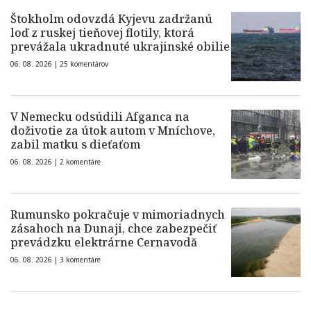
Štokholm odovzdá Kyjevu zadržanú
loď z ruskej tieňovej flotily, ktorá
prevážala ukradnuté ukrajinské obilie
06. 08. 2026 |
25 komentárov
V Nemecku odsúdili Afganca na
doživotie za útok autom v Mníchove,
zabil matku s dieťaťom
06. 08. 2026 |
2 komentáre
Rumunsko pokračuje v mimoriadnych
zásahoch na Dunaji, chce zabezpečiť
prevádzku elektrárne Cernavodă
06. 08. 2026 |
3 komentáre