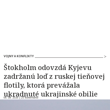
VOJNY A KONFLIKTY
Štokholm odovzdá Kyjevu
zadržanú loď z ruskej tieňovej
flotily, ktorá prevážala
ukradnuté ukrajinské obilie
06. 08. 2026 |
25 komentárov