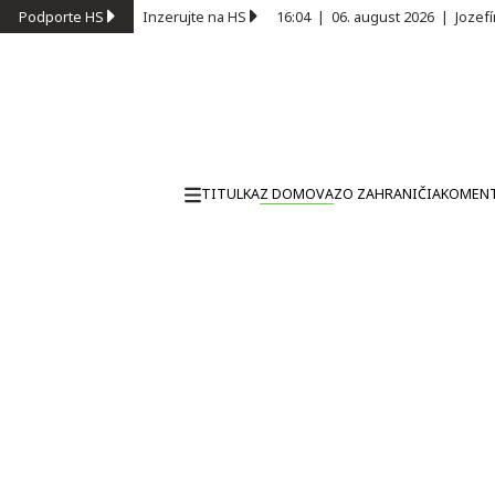
Podporte HS
Inzerujte na HS
16:04
|
06. august 2026
|
Jozef
TITULKA
Z DOMOVA
ZO ZAHRANIČIA
KOMEN