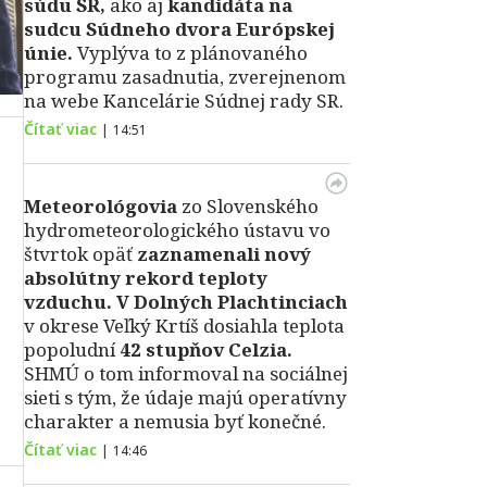
súdu SR,
ako aj
kandidáta na
sudcu Súdneho dvora Európskej
únie.
Vyplýva to z plánovaného
programu zasadnutia, zverejnenom
na webe Kancelárie Súdnej rady SR.
Čítať viac
|
14:51
Meteorológovia
zo Slovenského
hydrometeorologického ústavu vo
štvrtok opäť
zaznamenali nový
absolútny rekord teploty
vzduchu.
V Dolných Plachtinciach
v okrese Veľký Krtíš dosiahla teplota
popoludní
42 stupňov Celzia.
SHMÚ o tom informoval na sociálnej
sieti s tým, že údaje majú operatívny
charakter a nemusia byť konečné.
Čítať viac
|
14:46