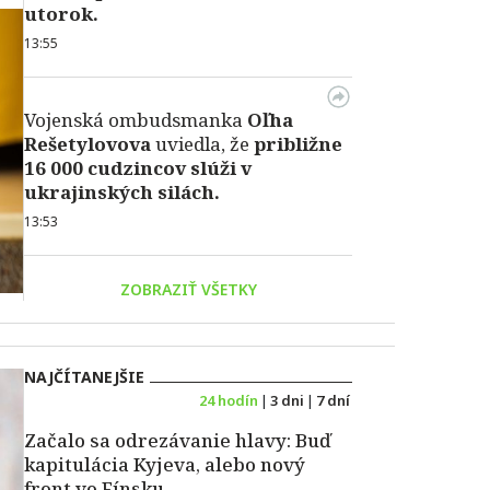
utorok.
13:55
Vojenská ombudsmanka
Oľha
Rešetylovova
uviedla, že
približne
16 000 cudzincov slúži v
ukrajinských silách.
13:53
ZOBRAZIŤ VŠETKY
NAJČÍTANEJŠIE
24 hodín
|
3 dni
|
7 dní