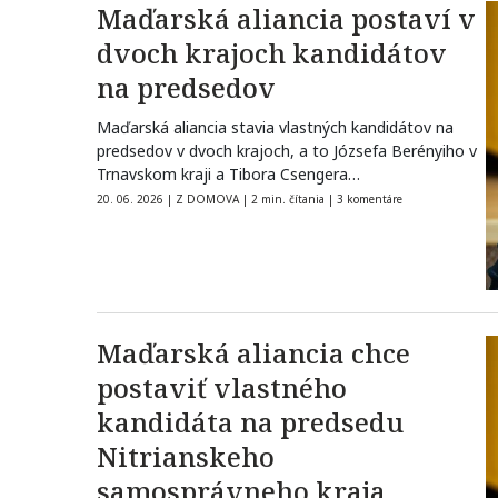
Maďarská aliancia postaví v
dvoch krajoch kandidátov
na predsedov
Maďarská aliancia stavia vlastných kandidátov na
predsedov v dvoch krajoch, a to Józsefa Berényiho v
Trnavskom kraji a Tibora Csengera…
20. 06. 2026
|
Z DOMOVA
|
2 min. čítania
|
3 komentáre
Maďarská aliancia chce
postaviť vlastného
kandidáta na predsedu
Nitrianskeho
samosprávneho kraja