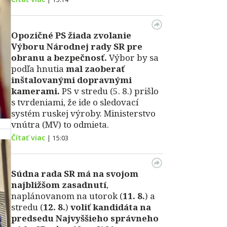
Opozičné PS žiada zvolanie
Výboru Národnej rady SR pre
obranu a bezpečnosť.
Výbor by sa
podľa hnutia
mal zaoberať
inštalovanými dopravnými
kamerami.
PS v stredu (5. 8.) prišlo
s tvrdeniami, že ide o sledovací
systém ruskej výroby. Ministerstvo
vnútra (MV) to odmieta.
Čítať viac
|
15:03
Súdna rada SR má na svojom
najbližšom zasadnutí
,
naplánovanom na utorok (
11. 8.
) a
stredu (
12. 8.
)
voliť kandidáta na
predsedu Najvyššieho správneho