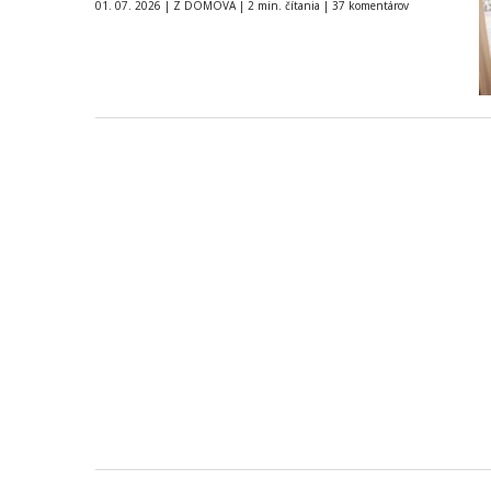
v diskusii s novinárom Marekom…
01. 07. 2026
|
Z DOMOVA
|
2 min. čítania
|
37 komentárov