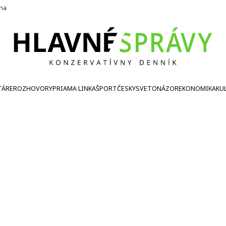
ína
TÁRE
ROZHOVORY
PRIAMA LINKA
ŠPORT
ČESKY
SVETONÁZOR
EKONOMIKA
KU