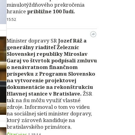
minulotýždňového prekročenia
hranice
približne 100 ľudí.
15:52
Minister dopravy SR
Jozef Ráž a
generálny riaditeľ Železníc
Slovenskej republiky Miroslav
Garaj vo štvrtok podpísali zmluvu
o nenávratnom finančnom
príspevku z Programu Slovensko
na vytvorenie projektovej
dokumentácie na rekonštrukciu
Hlavnej stanice v Bratislave.
ŽSR
tak na ňu môžu využiť vlastné
zdroje. Informoval o tom vo videu
na sociálnej sieti minister dopravy,
ktorý zároveň kandiduje na
bratislavského primátora.
Čítať viac
|
15:14