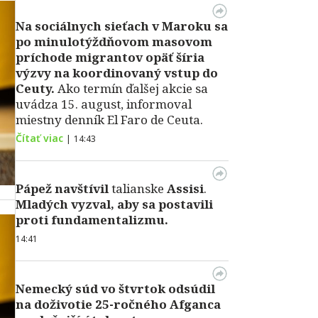
Na sociálnych sieťach v Maroku sa
po minulotýždňovom masovom
príchode migrantov opäť šíria
výzvy na koordinovaný vstup do
Ceuty.
Ako termín ďalšej akcie sa
uvádza 15. august, informoval
miestny denník El Faro de Ceuta.
Čítať viac
|
14:43
Pápež
navštívil
talianske
Assisi
.
Mladých vyzval, aby sa postavili
proti fundamentalizmu.
14:41
Nemecký súd vo štvrtok odsúdil
na doživotie 25-ročného Afganca