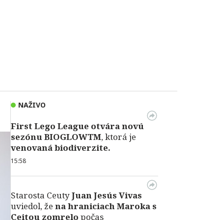
NAŽIVO
First Lego League otvára novú
sezónu BIOGLOWTM
, ktorá je
venovaná biodiverzite.
15:58
Starosta Ceuty
Juan Jesús Vivas
uviedol, že
na hraniciach Maroka s
Ceitou zomrelo
počas