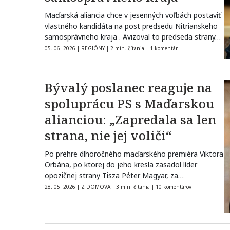
Maďarská aliancia chce v jesenných voľbách postaviť
vlastného kandidáta na post predsedu Nitrianskeho
samosprávneho kraja . Avizoval to predseda strany…
05. 06. 2026
|
REGIÓNY
|
2 min. čítania
|
1 komentár
Bývalý poslanec reaguje na
spoluprácu PS s Maďarskou
alianciou: „Zapredala sa len
strana, nie jej voliči“
Po prehre dlhoročného maďarského premiéra Viktora
Orbána, po ktorej do jeho kresla zasadol líder
opozičnej strany Tisza Péter Magyar, za…
28. 05. 2026
|
Z DOMOVA
|
3 min. čítania
|
10 komentárov