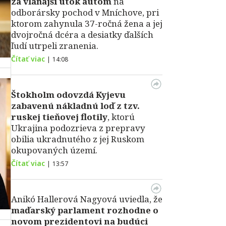
za vlaňajší útok autom
na
odborársky pochod v Mníchove, pri
ktorom zahynula 37-ročná žena a jej
dvojročná dcéra a desiatky ďalších
ľudí utrpeli zranenia.
Čítať viac
|
14:08
Štokholm odovzdá Kyjevu
zabavenú nákladnú loď z tzv.
ruskej tieňovej flotily
, ktorú
Ukrajina podozrieva z prepravy
obilia ukradnutého z jej Ruskom
okupovaných území.
Čítať viac
|
13:57
Anikó Hallerová Nagyová uviedla, že
maďarský parlament rozhodne o
novom prezidentovi na budúci