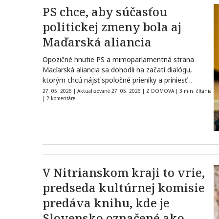
PS chce, aby súčasťou
politickej zmeny bola aj
Maďarská aliancia
Opozičné hnutie PS a mimoparlamentná strana
Maďarská aliancia sa dohodli na začatí dialógu,
ktorým chcú nájsť spoločné prieniky a priniesť…
27. 05. 2026
|
Aktualizované 27. 05. 2026
|
Z DOMOVA
|
3 min. čítania
|
2 komentáre
V Nitrianskom kraji to vrie,
predseda kultúrnej komisie
predáva knihu, kde je
Slovensko označené ako