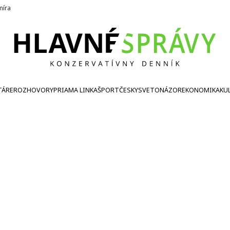
íra
TÁRE
ROZHOVORY
PRIAMA LINKA
ŠPORT
ČESKY
SVETONÁZOR
EKONOMIKA
KU