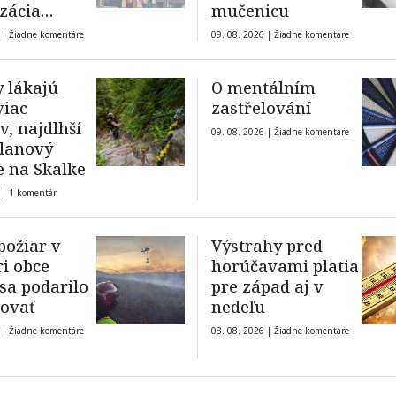
zácia
mučenicu
vy
 |
Žiadne komentáre
09. 08. 2026 |
Žiadne komentáre
y lákajú
O mentálním
viac
zastřelování
v, najdlhší
09. 08. 2026 |
Žiadne komentáre
 lanový
e na Skalke
 |
1 komentár
požiar v
Výstrahy pred
ri obce
horúčavami platia
 sa podarilo
pre západ aj v
zovať
nedeľu
 |
Žiadne komentáre
08. 08. 2026 |
Žiadne komentáre