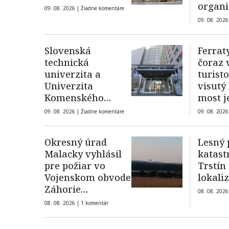
organi
09. 08. 2026 |
Žiadne komentáre
dopra
09. 08. 2026
Slovenská
Ferrat
technická
čoraz 
univerzita a
turisto
Univerzita
visutý
Komenského
most j
nevyhovejú
09. 08. 2026 |
Žiadne komentáre
09. 08. 2026
všetkým
žiadostiam o
Okresný úrad
Lesný 
ubytovanie na
Malacky vyhlásil
katast
internátoch
pre požiar vo
Trstín
Vojenskom obvode
lokali
Záhorie
08. 08. 2026
mimoriadnu
08. 08. 2026 |
1 komentár
situáciu