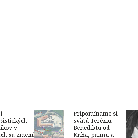
i
Pripomíname si
ašistických
svätú Teréziu
íkov v
Benediktu od
ach sa zmení
Kríža, pannu a