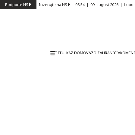
Podporte HS
Inzerujte na HS
08:54
|
09. august 2026
|
Ľubom
TITULKA
Z DOMOVA
ZO ZAHRANIČIA
KOMEN