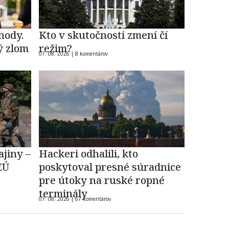
hody.
Kto v skutočnosti zmení čí
ý zlom
režim?
07. 08. 2026 |
8 komentárov
ajiny –
Hackeri odhalili, kto
EÚ
poskytoval presné súradnice
pre útoky na ruské ropné
terminály
07. 08. 2026 |
67 komentárov