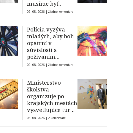
musíme byť
partnerom štátu
09. 08. 2026 |
Žiadne komentáre
Polícia vyzýva
mladých, aby boli
opatrní v
súvislosti s
požívaním
alkoholu
09. 08. 2026 |
Žiadne komentáre
Ministerstvo
školstva
organizuje po
krajských mestách
vysvetľujúce turné
o zmenách vo
08. 08. 2026 |
2 komentáre
vzdelávaní