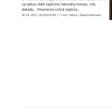
za sebou ďalší teplotne rekordný mesiac, rok,
dekádu… Priemerná ročná teplota…
28. 04. 2025
|
ROZHOVORY
|
11 min. čítania
|
Žiadne komentáre