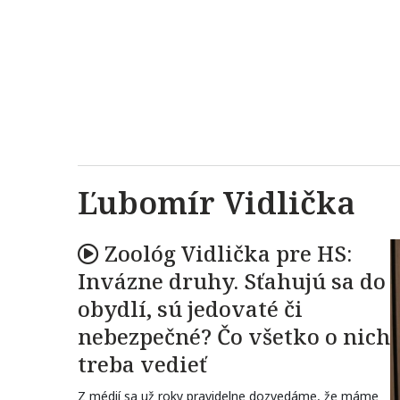
Ľubomír Vidlička
Zoológ Vidlička pre HS:
Invázne druhy. Sťahujú sa do
obydlí, sú jedovaté či
nebezpečné? Čo všetko o nich
treba vedieť
Z médií sa už roky pravidelne dozvedáme, že máme