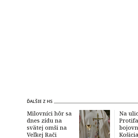
ĎALŠIE Z HS
Milovníci hôr sa
Na ulic
dnes zídu na
Protif
svätej omši na
bojovn
Veľkej Rači
Košici