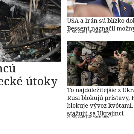
USA a Irán sú blízko do
Bessent naznačil možn
07. 08. 2026 |
18 komentárov
hcú
ecké útoky
To najdôležitejšie z Ukr
Rusi blokujú prístavy, 
blokuje vývoz kvótami,
sťažujú sa Ukrajinci
07. 08. 2026 |
26 komentárov