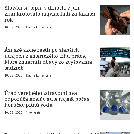
Slováci sa topia v dlhoch, v júli
zbankrotovalo najviac ľudí za takmer
rok
10. 08. 2026 |
Žiadne komentáre
Ázijské akcie rástli po slabších
údajoch z amerického trhu práce,
ktoré zmiernili obavy zo zvyšovania
sadzieb
10. 08. 2026 |
Žiadne komentáre
Úrad verejného zdravotníctva
odporúča nosiť v aute najmä počas
horúčav pitnú vodu
10. 08. 2026 |
1 komentár