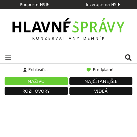
Podporte HS
Inzerujte na HS
Prihlásiť sa
Predplatné
NAŽIVO
NAJČÍTANEJŠIE
ROZHOVORY
VIDEÁ