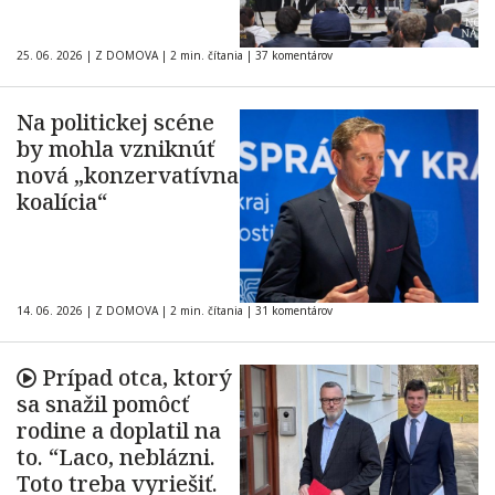
25. 06. 2026
|
Z DOMOVA
|
2 min. čítania
|
37 komentárov
Na politickej scéne
by mohla vzniknúť
nová „konzervatívna
koalícia“
14. 06. 2026
|
Z DOMOVA
|
2 min. čítania
|
31 komentárov
Prípad otca, ktorý
sa snažil pomôcť
rodine a doplatil na
to. “Laco, neblázni.
Toto treba vyriešiť.