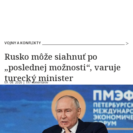
VOJNY A KONFLIKTY
Rusko môže siahnuť po
„poslednej možnosti“, varuje
turecký minister
09. 08. 2026 |
197 komentárov