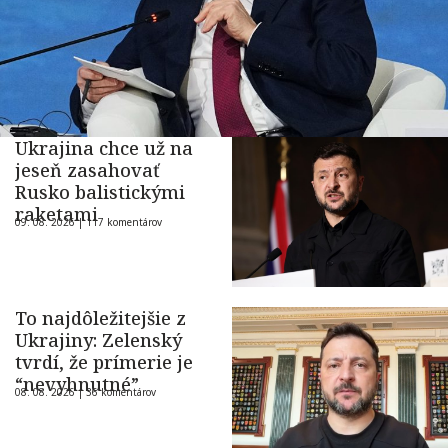
Ukrajina chce už na
jeseň zasahovať
Rusko balistickými
raketami
09. 08. 2026 |
117 komentárov
To najdôležitejšie z
Ukrajiny: Zelenský
tvrdí, že prímerie je
“nevyhnutné”
08. 08. 2026 |
36 komentárov