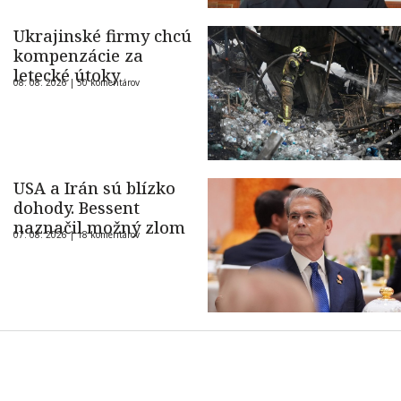
Ukrajinské firmy chcú
kompenzácie za
letecké útoky
08. 08. 2026 |
50 komentárov
USA a Irán sú blízko
dohody. Bessent
naznačil možný zlom
07. 08. 2026 |
18 komentárov