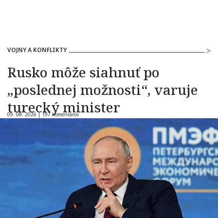
VOJNY A KONFLIKTY
Rusko môže siahnuť po
„poslednej možnosti“, varuje
turecký minister
09. 08. 2026 |
197 komentárov