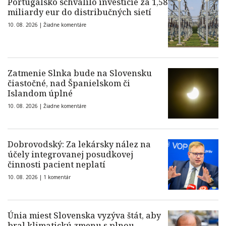
Portugalsko schválilo investície za 1,58
miliardy eur do distribučných sietí
10. 08. 2026 |
Žiadne komentáre
Zatmenie Slnka bude na Slovensku
čiastočné, nad Španielskom či
Islandom úplné
10. 08. 2026 |
Žiadne komentáre
Dobrovodský: Za lekársky nález na
účely integrovanej posudkovej
činnosti pacient neplatí
10. 08. 2026 |
1 komentár
Únia miest Slovenska vyzýva štát, aby
bral klimatickú zmenu s plnou