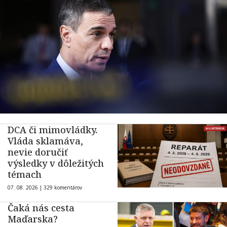
DCA či mimovládky.
Vláda sklamáva,
nevie doručiť
výsledky v dôležitých
témach
07. 08. 2026 |
329 komentárov
Čaká nás cesta
Maďarska?