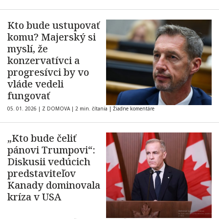
Kto bude ustupovať
komu? Majerský si
myslí, že
konzervatívci a
progresívci by vo
vláde vedeli
fungovať
05. 01. 2026
|
Z DOMOVA
|
2 min. čítania
|
Žiadne komentáre
„Kto bude čeliť
pánovi Trumpovi“:
Diskusii vedúcich
predstaviteľov
Kanady dominovala
kríza v USA