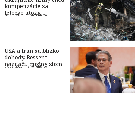
kompenzácie za
letecké útoky
08. 08. 2026 |
50 komentárov
USA a Irán sú blízko
dohody. Bessent
naznačil možný zlom
07. 08. 2026 |
18 komentárov