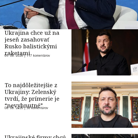
Ukrajina chce už na
jeseň zasahovať
Rusko balistickými
raketami
09. 08. 2026 |
117 komentárov
To najdôležitejšie z
Ukrajiny: Zelenský
tvrdí, že prímerie je
“nevyhnutné”
08. 08. 2026 |
36 komentárov
Ukrajinské firmy chcú