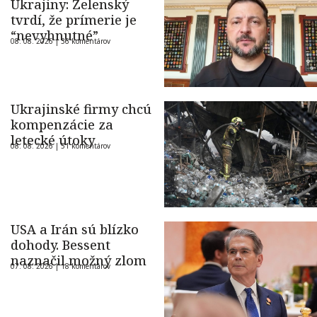
Ukrajiny: Zelenský
tvrdí, že prímerie je
“nevyhnutné”
08. 08. 2026 |
36 komentárov
Ukrajinské firmy chcú
kompenzácie za
letecké útoky
08. 08. 2026 |
51 komentárov
USA a Irán sú blízko
dohody. Bessent
naznačil možný zlom
07. 08. 2026 |
18 komentárov