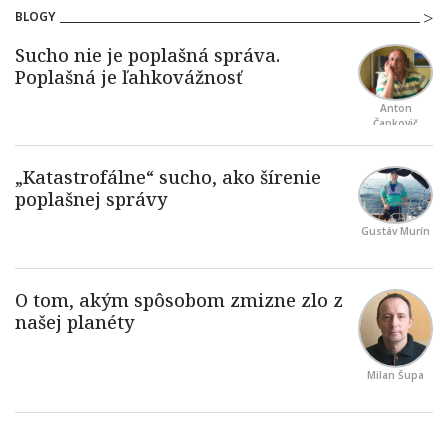
BLOGY
Anton
Čapkovič
Gustáv Murín
Milan Šupa