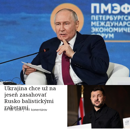
Ukrajina chce už na
jeseň zasahovať
Rusko balistickými
raketami
09. 08. 2026 |
141 komentárov