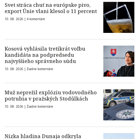
Svet stráca chuť na európske pivo,
export Únie vlani klesol o 11 percent
10. 08. 2026 |
4 komentáre
Kosová vyhlásila tretíkrát voľbu
kandidáta na podpredsedu
najvyššieho správneho súdu
10. 08. 2026 |
Žiadne komentáre
Muž neprežil explóziu vodovodného
potrubia v pražských Stodůlkách
10. 08. 2026 |
Žiadne komentáre
Nízka hladina Dunaja odkryla