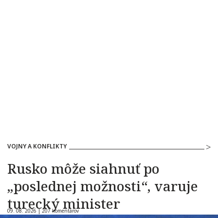
VOJNY A KONFLIKTY
Rusko môže siahnuť po
„poslednej možnosti“, varuje
turecký minister
09. 08. 2026 |
207 komentárov