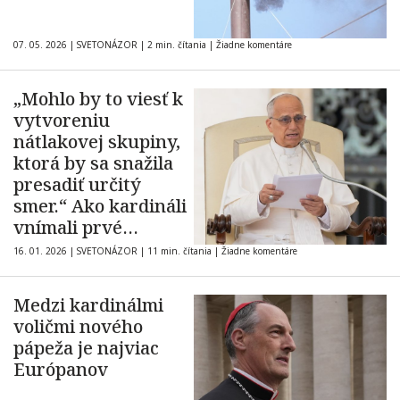
07. 05. 2026
|
SVETONÁZOR
|
2 min. čítania
|
Žiadne komentáre
„Mohlo by to viesť k
vytvoreniu
nátlakovej skupiny,
ktorá by sa snažila
presadiť určitý
smer.“ Ako kardináli
vnímali prvé
zasadnutie pápeža
16. 01. 2026
|
SVETONÁZOR
|
11 min. čítania
|
Žiadne komentáre
Leva XIV.
Medzi kardinálmi
voličmi nového
pápeža je najviac
Európanov