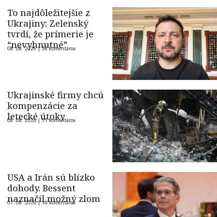
To najdôležitejšie z
Ukrajiny: Zelenský
tvrdí, že prímerie je
“nevyhnutné”
08. 08. 2026 |
36 komentárov
Ukrajinské firmy chcú
kompenzácie za
letecké útoky
08. 08. 2026 |
51 komentárov
USA a Irán sú blízko
dohody. Bessent
naznačil možný zlom
07. 08. 2026 |
18 komentárov