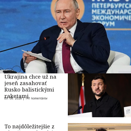
Ukrajina chce už na
jeseň zasahovať
Rusko balistickými
raketami
09. 08. 2026 |
141 komentárov
To najdôležitejšie z