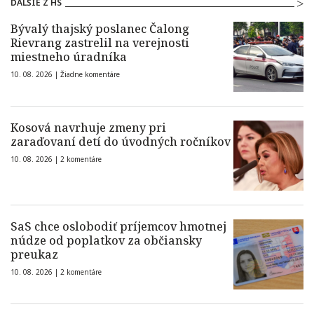
ĎALŠIE Z HS
Bývalý thajský poslanec Čalong
Rievrang zastrelil na verejnosti
miestneho úradníka
10. 08. 2026 |
Žiadne komentáre
Kosová navrhuje zmeny pri
zaraďovaní detí do úvodných ročníkov
10. 08. 2026 |
2 komentáre
SaS chce oslobodiť príjemcov hmotnej
núdze od poplatkov za občiansky
preukaz
10. 08. 2026 |
2 komentáre