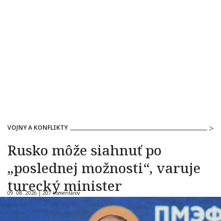
VOJNY A KONFLIKTY
Rusko môže siahnuť po
„poslednej možnosti“, varuje
turecký minister
09. 08. 2026 |
207 komentárov