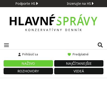
Podporte HS
Inzerujte na HS
Prihlásiť sa
Predplatné
NAŽIVO
NAJČÍTANEJŠIE
ROZHOVORY
VIDEÁ