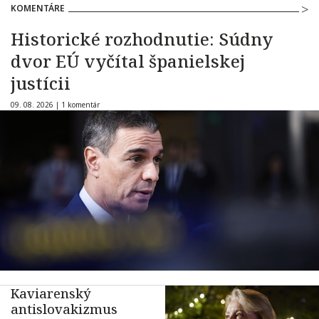
KOMENTÁRE
Historické rozhodnutie: Súdny
dvor EÚ vyčítal španielskej
justícii
09. 08. 2026 |
1 komentár
Kaviarenský
antislovakizmus