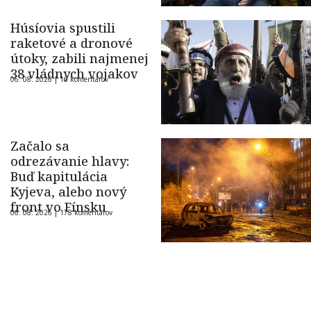
Húsíovia spustili
raketové a dronové
útoky, zabili najmenej
38 vládnych vojakov
06. 08. 2026 |
16 komentárov
Začalo sa
odrezávanie hlavy:
Buď kapitulácia
Kyjeva, alebo nový
front vo Fínsku
06. 08. 2026 |
178 komentárov