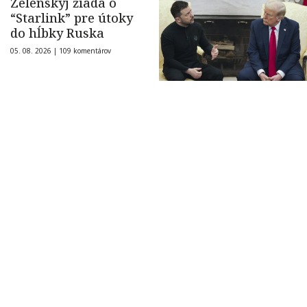
Zelenskyj žiada o
“Starlink” pre útoky
do hĺbky Ruska
05. 08. 2026 |
109 komentárov