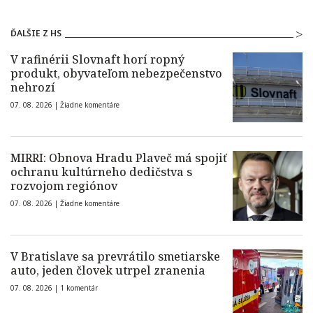
ĎALŠIE Z HS
V rafinérii Slovnaft horí ropný
produkt, obyvateľom nebezpečenstvo
nehrozí
07. 08. 2026 |
Žiadne komentáre
MIRRI: Obnova Hradu Plaveč má spojiť
ochranu kultúrneho dedičstva s
rozvojom regiónov
07. 08. 2026 |
Žiadne komentáre
V Bratislave sa prevrátilo smetiarske
auto, jeden človek utrpel zranenia
07. 08. 2026 |
1 komentár