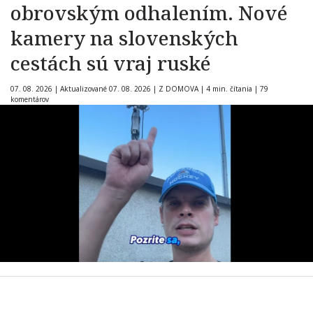
obrovským odhalením. Nové
kamery na slovenských
cestách sú vraj ruské
07. 08. 2026
|
Aktualizované 07. 08. 2026
|
Z DOMOVA
|
4 min. čítania
|
79
komentárov