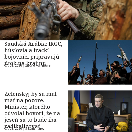
Saudská Arábia: IRGC,
húsíovia a irackí
bojovníci pripravujú
útok na krajinu
07. 08. 2026 |
Žiadne komentáre
Zelenskyj by sa mal
mať na pozore.
Minister, ktorého
odvolal hovorí, že na
jeseň sa to bude iba
radikalizovať
07. 08. 2026 |
5 komentárov