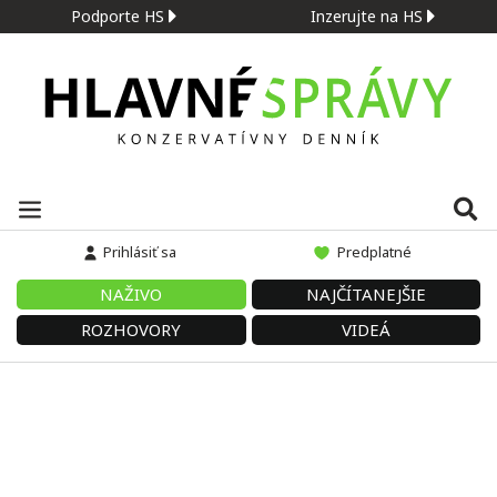
Podporte HS
Inzerujte na HS
Prihlásiť sa
Predplatné
NAŽIVO
NAJČÍTANEJŠIE
ROZHOVORY
VIDEÁ