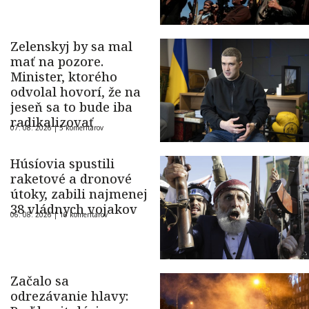
Zelenskyj by sa mal
mať na pozore.
Minister, ktorého
odvolal hovorí, že na
jeseň sa to bude iba
radikalizovať
07. 08. 2026 |
5 komentárov
Húsíovia spustili
raketové a dronové
útoky, zabili najmenej
38 vládnych vojakov
06. 08. 2026 |
16 komentárov
Začalo sa
odrezávanie hlavy: