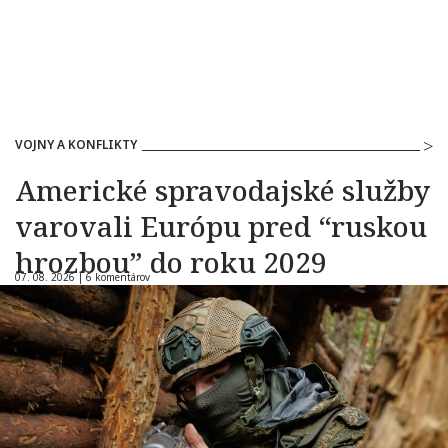
VOJNY A KONFLIKTY
Americké spravodajské služby
varovali Európu pred “ruskou
hrozbou” do roku 2029
07. 08. 2026 |
6 komentárov