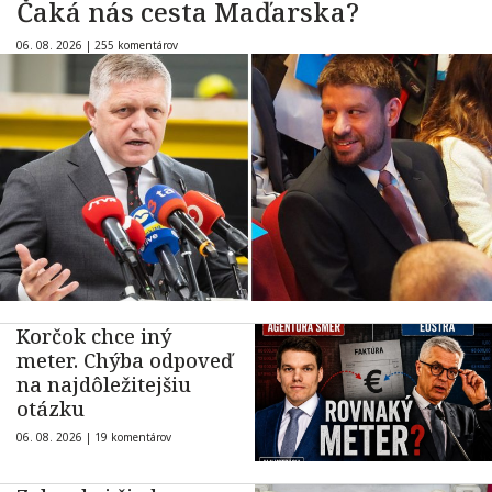
Čaká nás cesta Maďarska?
06. 08. 2026 |
255 komentárov
Korčok chce iný
meter. Chýba odpoveď
na najdôležitejšiu
otázku
06. 08. 2026 |
19 komentárov