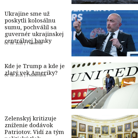
Ukrajine sme už
poskytli kolosálnu
sumu, pochválil sa
guvernér ukrajinskej
centrálnej banky
06. 08. 2026 |
1 komentár
Kde je Trump a kde je
zlatý vek Ameriky?
06. 08. 2026 |
5 komentárov
Zelenskyj kritizuje
zníženie dodávok
Patriotov. Vidí za tým