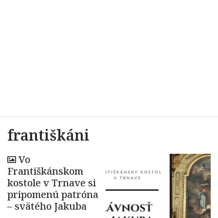
františkáni
Vo
Františkánskom
kostole v Trnave si
pripomenú patróna
– svätého Jakuba