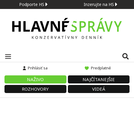
Podporte HS
Inzerujte na HS
Prihlásiť sa
Predplatné
NAŽIVO
NAJČÍTANEJŠIE
ROZHOVORY
VIDEÁ