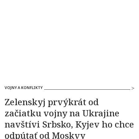
VOJNY A KONFLIKTY
Zelenskyj prvýkrát od
začiatku vojny na Ukrajine
navštívi Srbsko, Kyjev ho chce
odpútať od Moskvy