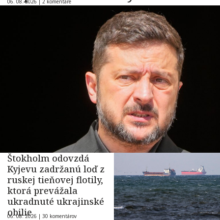
06. 08. 2026 |
2 komentáre
Štokholm odovzdá
Kyjevu zadržanú loď z
ruskej tieňovej flotily,
ktorá prevážala
ukradnuté ukrajinské
obilie
06. 08. 2026 |
30 komentárov