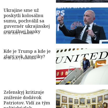
Ukrajine sme už
poskytli kolosálnu
sumu, pochválil sa
guvernér ukrajinskej
centrálnej banky
06. 08. 2026 |
1 komentár
Kde je Trump a kde je
zlatý vek Ameriky?
06. 08. 2026 |
5 komentárov
Zelenskyj kritizuje
zníženie dodávok
Patriotov. Vidí za tým