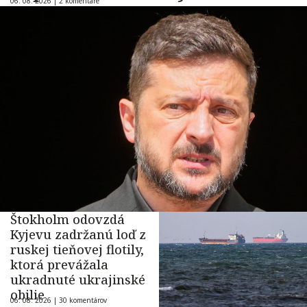
06. 08. 2026 |
2 komentáre
Štokholm odovzdá
Kyjevu zadržanú loď z
ruskej tieňovej flotily,
ktorá prevážala
ukradnuté ukrajinské
obilie
06. 08. 2026 |
30 komentárov