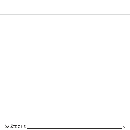
ĎALŠIE Z HS