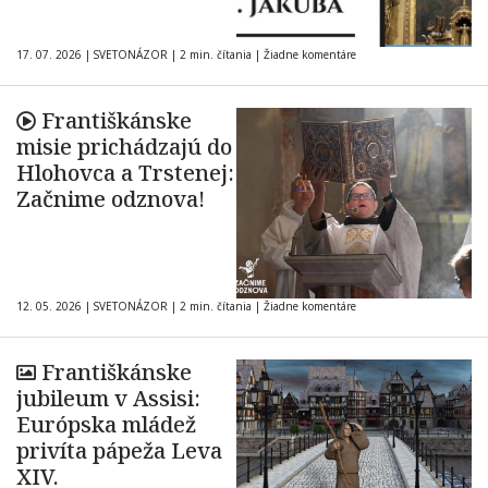
17. 07. 2026
|
SVETONÁZOR
|
2 min. čítania
|
Žiadne komentáre
Františkánske
misie prichádzajú do
Hlohovca a Trstenej:
Začnime odznova!
12. 05. 2026
|
SVETONÁZOR
|
2 min. čítania
|
Žiadne komentáre
Františkánske
jubileum v Assisi:
Európska mládež
privíta pápeža Leva
XIV.