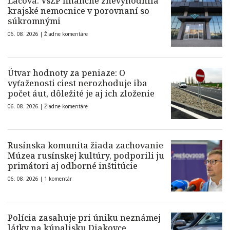
Lacová: VšZP finančne znevýhodnila
krajské nemocnice v porovnaní so
súkromnými
06. 08. 2026 |
Žiadne komentáre
Útvar hodnoty za peniaze: O
vyťaženosti ciest nerozhoduje iba
počet áut, dôležité je aj ich zloženie
06. 08. 2026 |
Žiadne komentáre
Rusínska komunita žiada zachovanie
Múzea rusínskej kultúry, podporili ju
primátori aj odborné inštitúcie
06. 08. 2026 |
1 komentár
Polícia zasahuje pri úniku neznámej
látky na kúpalisku Diakovce