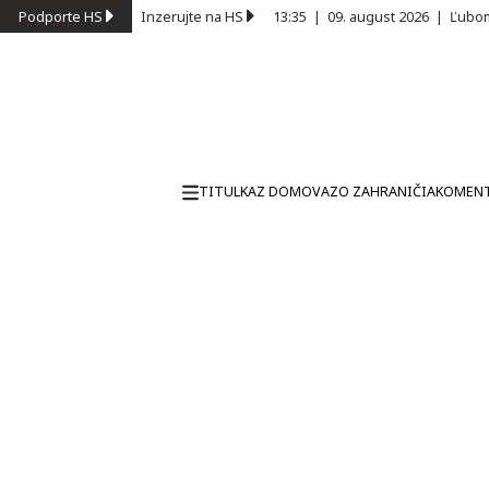
Podporte HS
Inzerujte na HS
13:35
|
09. august 2026
|
Ľubom
TITULKA
Z DOMOVA
ZO ZAHRANIČIA
KOMEN