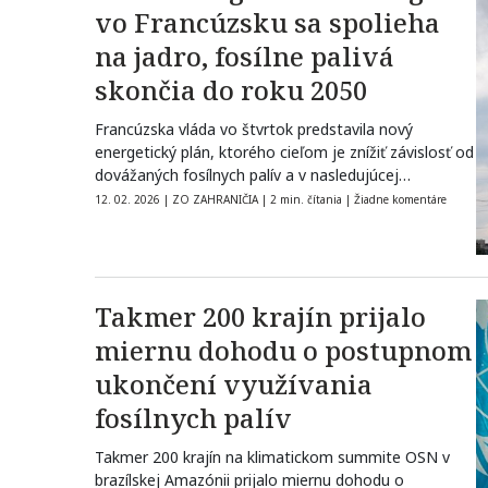
vo Francúzsku sa spolieha
na jadro, fosílne palivá
skončia do roku 2050
Francúzska vláda vo štvrtok predstavila nový
energetický plán, ktorého cieľom je znížiť závislosť od
dovážaných fosílnych palív a v nasledujúcej…
12. 02. 2026
|
ZO ZAHRANIČIA
|
2 min. čítania
|
Žiadne komentáre
Takmer 200 krajín prijalo
miernu dohodu o postupnom
ukončení využívania
fosílnych palív
Takmer 200 krajín na klimatickom summite OSN v
brazílskej Amazónii prijalo miernu dohodu o