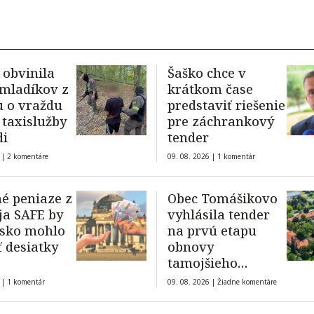
 obvinila
Šaško chce v
mladíkov z
krátkom čase
 o vraždu
predstaviť riešenie
 taxislužby
pre záchrankový
di
tender
 |
2 komentáre
09. 08. 2026 |
1 komentár
é peniaze z
Obec Tomášikovo
ja SAFE by
vyhlásila tender
nsko mohlo
na prvú etapu
ť desiatky
obnovy
tamojšieho
kaštieľa
 |
1 komentár
09. 08. 2026 |
Žiadne komentáre