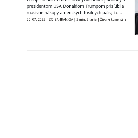
prezidentom USA Donaldom Trumpom prisľúbila
masívne nákupy amerických fosílnych palív, čo
vyvoláva…
30. 07. 2025
|
ZO ZAHRANIČIA
|
3 min. čítania
|
Žiadne komentáre