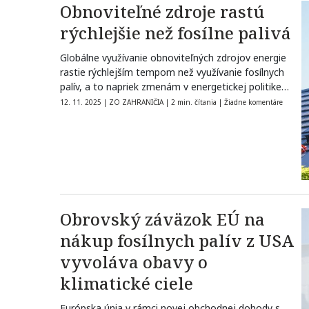
Obnoviteľné zdroje rastú
rýchlejšie než fosílne palivá
Globálne využívanie obnoviteľných zdrojov energie
rastie rýchlejším tempom než využívanie fosílnych
palív, a to napriek zmenám v energetickej politike
Spojených…
12. 11. 2025
|
ZO ZAHRANIČIA
|
2 min. čítania
|
Žiadne komentáre
Obrovský záväzok EÚ na
nákup fosílnych palív z USA
vyvoláva obavy o
klimatické ciele
Európska únia v rámci novej obchodnej dohody s