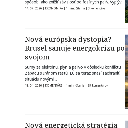
spôsob, ako znížiť závislosť od fosílnych palív. Vyplýva
to…
14. 07. 2026
|
EKONOMIKA
|
1 min. čítania
|
3 komentáre
Nová európska dystopia?
Brusel sanuje energokrízu po
svojom
Sumy za elektrinu, plyn a palivo v dôsledku konfliktu
Západu s Iránom rastú. EÚ sa teraz snaží zachrániť
situáciu novými…
18. 04. 2026
|
KOMENTÁRE
|
4 min. čítania
|
89 komentárov
Nová energetická stratégia