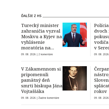
ĎALŠIE Z HS
Turecký minister
Polícia
zahraničia vyzval
dvoch 
Moskvu a Kyjev na
pokusu
vyhlásenie
vodiča
moratória na
v Sere
útoky na lode v
09. 08. 2026 |
2 komentáre
09. 08. 2026
Čiernom mori
V Zákamennom si
Čerpan
pripomenuli
nástro
pamätný deň
Slove
smrti biskupa Jána
spláca
Vojtaššáka
rokov
09. 08. 2026 |
Žiadne komentáre
09. 08. 2026