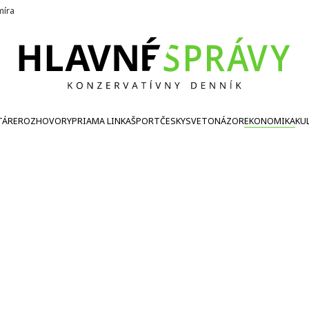
íra
TÁRE
ROZHOVORY
PRIAMA LINKA
ŠPORT
ČESKY
SVETONÁZOR
EKONOMIKA
KU