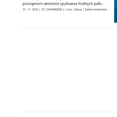
postupnom ukončení využívania fosílnych palív.
Mnohé…
23. 11. 2025
|
ZO ZAHRANIČIA
|
2 min. čítania
|
Žiadne komentáre