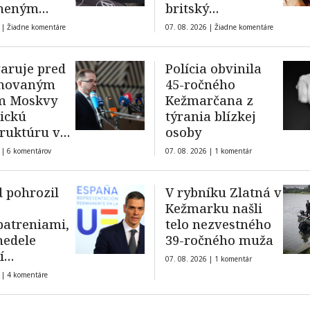
aneným
britský
om
elektronický
 |
Žiadne komentáre
07. 08. 2026 |
Žiadne komentáre
hudobník a
producent William
varuje pred
Polícia obvinila
Orbit
enovaným
45-ročného
m Moskvy
Kežmarčana z
tickú
týrania blízkej
truktúru v
osoby
í s použitím
 |
6 komentárov
07. 08. 2026 |
1 komentár
nského
 pohrozil
V rybníku Zlatná v
Kežmarku našli
patreniami,
telo nezvestného
nedele
39-ročného muža
í
07. 08. 2026 |
1 komentár
minačné
 |
4 komentáre
né kontroly
lskych