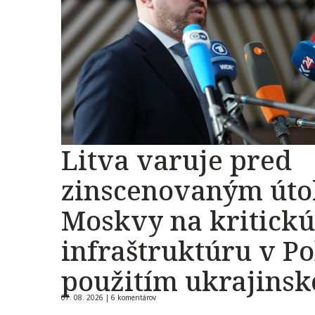
Litva varuje pred
zinscenovaným út
Moskvy na kritickú
infraštruktúru v Po
použitím ukrajins
07. 08. 2026 |
6 komentárov