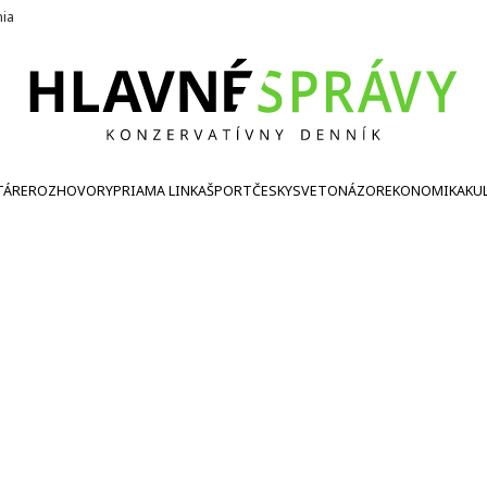
nia
TÁRE
ROZHOVORY
PRIAMA LINKA
ŠPORT
ČESKY
SVETONÁZOR
EKONOMIKA
KU