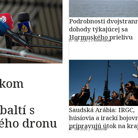
Podrobnosti dvojstran
dohody týkajúcej sa
Hormuského prielivu
07. 08. 2026 |
5 komentárov
okom
baltí s
Saudská Arábia: IRGC,
húsíovia a irackí bojovn
kého dronu
pripravujú útok na kra
07. 08. 2026 |
1 komentár