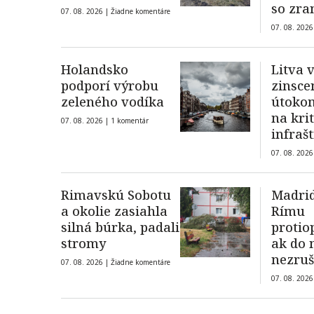
so zr
07. 08. 2026 |
Žiadne komentáre
členk
07. 08. 2026
Holandsko
Litva 
podporí výrobu
zinsc
zeleného vodíka
útoko
na kri
07. 08. 2026 |
1 komentár
infraš
Pobalt
07. 08. 2026
ukraji
dronu
Rimavskú Sobotu
Madrid
a okolie zasiahla
Rímu
silná búrka, padali
protio
stromy
ak do 
nezruš
07. 08. 2026 |
Žiadne komentáre
diskri
07. 08. 2026
hranič
španie