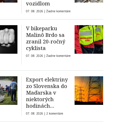
vozidlom
07. 08. 2026 |
Žiadne komentáre
V bikeparku
Malinô Brdo sa
zranil 20-ročný
cyklista
07. 08. 2026 |
Žiadne komentáre
Export elektriny
zo Slovenska do
Maďarska v
niektorých
hodinách
presiahol 2,5 GW
07. 08. 2026 |
2 komentáre