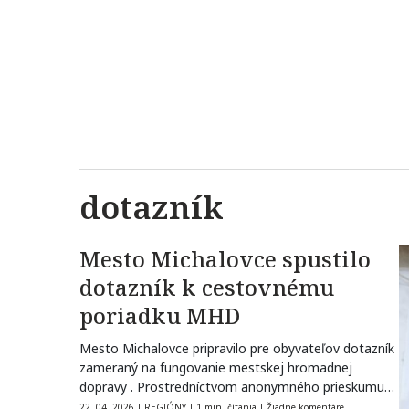
dotazník
Mesto Michalovce spustilo
dotazník k cestovnému
poriadku MHD
Mesto Michalovce pripravilo pre obyvateľov dotazník
zameraný na fungovanie mestskej hromadnej
dopravy . Prostredníctvom anonymného prieskumu
môžu obyvatelia vyjadriť svoje…
22. 04. 2026
|
REGIÓNY
|
1 min. čítania
|
Žiadne komentáre