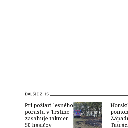
ĎALŠIE Z HS
Pri požiari lesného
Horskí
porastu v Trstíne
pomohl
zasahuje takmer
Západ
50 hasičov
Tatrác