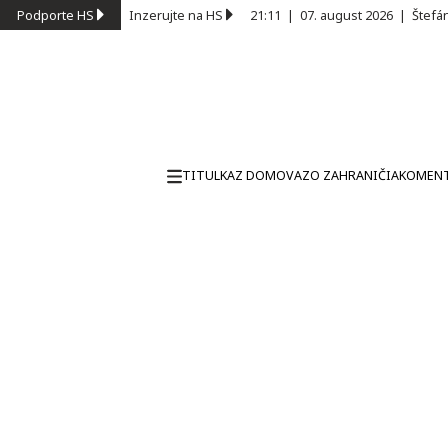
Podporte HS
Inzerujte na HS
21:11
|
07. august 2026
|
Štefá
TITULKA
Z DOMOVA
ZO ZAHRANIČIA
KOMEN