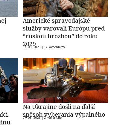
nej
Americké spravodajské
služby varovali Európu pred
“ruskou hrozbou” do roku
2029
07. 08. 2026 |
12 komentárov
Na Ukrajine došli na ďalší
íci
spôsob vyberania výpalného
07. 08. 2026 |
2 komentáre
jinu