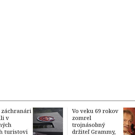
 záchranári
Vo veku 69 rokov
i v
zomrel
ných
trojnásobný
h turistovi
držiteľ Grammy,