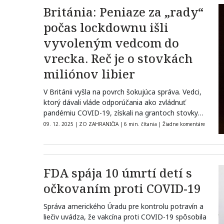
Británia: Peniaze za „rady“
počas lockdownu išli
vyvoleným vedcom do
vrecka. Reč je o stovkách
miliónov libier
V Británii vyšla na povrch šokujúca správa. Vedci,
ktorý dávali vláde odporúčania ako zvládnuť
pandémiu COVID-19, získali na grantoch stovky
miliónov…
09. 12. 2025
|
ZO ZAHRANIČIA
|
6 min. čítania
|
Žiadne komentáre
FDA spája 10 úmrtí detí s
očkovaním proti COVID-19
Správa amerického Úradu pre kontrolu potravín a
liečiv uvádza, že vakcína proti COVID-19 spôsobila