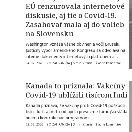
EÚ cenzurovala internetové
diskusie, aj tie o Covid-19.
Zasahovať mala aj do volieb
na Slovensku
Washington vznáša vážne obvinenia voči Bruselu.
Justičný výbor amerického Kongresu sa odvoláva na
interné dokumenty internetových platforiem a
upozorňuje na…
04. 02. 2026
|
ZO ZAHRANIČIA
|
6 min. čítania
|
Žiadne komentáre
Kanada to priznala: Vakcíny
Covid-19 ublížili tisícom ľudí
Kanada priznáva, že vakcíny proti Covid-19 poškodili
tisíce ľudí, a preto od apríla prevezme tamojšia vláda
priamu kontrolu nad programom…
02. 02. 2026
|
ZO ZAHRANIČIA
|
3 min. čítania
|
Žiadne komentáre