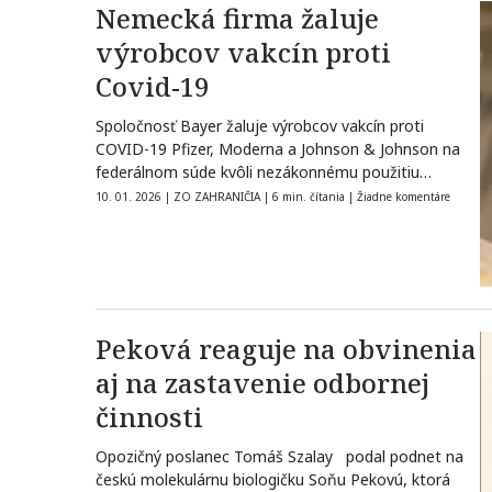
Nemecká firma žaluje
výrobcov vakcín proti
Covid-19
Spoločnosť Bayer žaluje výrobcov vakcín proti
COVID-19 Pfizer, Moderna a Johnson & Johnson na
federálnom súde kvôli nezákonnému použitiu
technológie…
10. 01. 2026
|
ZO ZAHRANIČIA
|
6 min. čítania
|
Žiadne komentáre
Peková reaguje na obvinenia
aj na zastavenie odbornej
činnosti
Opozičný poslanec Tomáš Szalay podal podnet na
českú molekulárnu biologičku Soňu Pekovú, ktorá