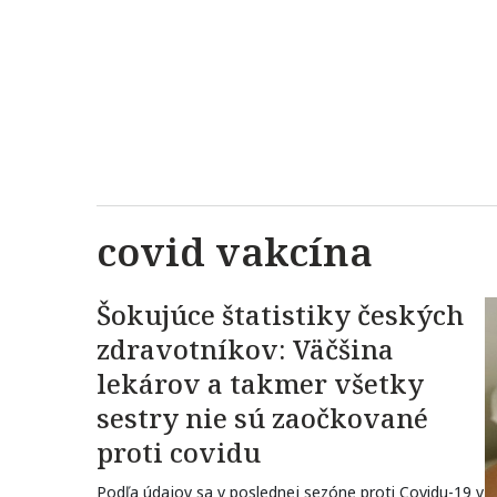
covid vakcína
Šokujúce štatistiky českých
zdravotníkov: Väčšina
lekárov a takmer všetky
sestry nie sú zaočkované
proti covidu
Podľa údajov sa v poslednej sezóne proti Covidu-19 v