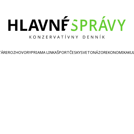
TÁRE
ROZHOVORY
PRIAMA LINKA
ŠPORT
ČESKY
SVETONÁZOR
EKONOMIKA
KU