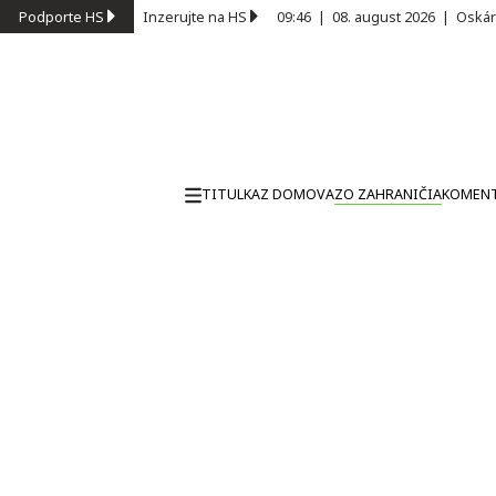
Podporte HS
Inzerujte na HS
09:46
|
08. august 2026
|
Oskár
TITULKA
Z DOMOVA
ZO ZAHRANIČIA
KOMEN