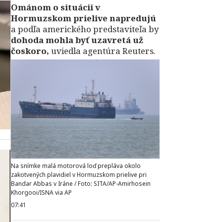
Ománom o situácii v
Hormuzskom prielive napredujú
a podľa amerického predstaviteľa by
dohoda mohla byť uzavretá už
čoskoro,
uviedla agentúra Reuters.
Na snímke malá motorová loď prepláva okolo
zakotvených plavidiel v Hormuzskom prielive pri
Bandar Abbas v Iráne / Foto: SITA/AP-Amirhosein
Khorgooi/ISNA via AP
07:41