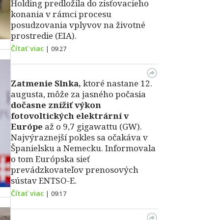
Holding predložila do zisťovacieho
konania v rámci procesu
posudzovania vplyvov na životné
prostredie (EIA).
Čítať viac
|
09:27
Zatmenie Slnka,
ktoré nastane 12.
augusta, môže za jasného počasia
dočasne znížiť výkon
fotovoltických elektrární v
Európe
až o 9,7 gigawattu (GW).
Najvýraznejší pokles sa očakáva v
Španielsku a Nemecku. Informovala
o tom Európska sieť
prevádzkovateľov prenosových
sústav ENTSO-E.
Čítať viac
|
09:17