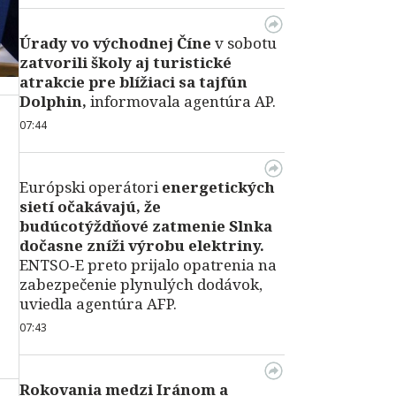
Úrady vo východnej Číne
v sobotu
zatvorili školy aj turistické
atrakcie pre blížiaci sa tajfún
Dolphin,
informovala agentúra AP.
07:44
Európski operátori
energetických
sietí očakávajú, že
budúcotýždňové zatmenie Slnka
dočasne zníži výrobu elektriny.
ENTSO‑E preto prijalo opatrenia na
zabezpečenie plynulých dodávok,
uviedla agentúra AFP.
07:43
Rokovania medzi Iránom a