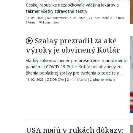
Českej republike nezaočkovala väčšina lekárov a
takmer všetky zdravotné sestry
07. 05. 2026
|
Aktualizované 07. 05. 2026
|
ZO ZAHRANIČIA
|
3 min.
čítania
|
40 komentárov
Szalay prezradil za aké
výroky je obvinený Kotlár
Vládny splnomocnenec pre prešetrenie manažmentu
pandémie COVID-19 Peter Kotlár bol obvinený zo
šírenia poplašnej správy pre tvrdenia o toxicite a…
11. 02. 2026
|
Z DOMOVA
|
2 min. čítania
|
Žiadne komentáre
USA majú v rukách dôkazy: