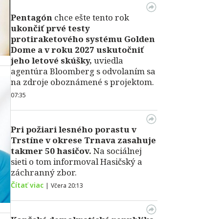
Pentagón
chce ešte tento rok
ukončiť prvé testy
protiraketového systému Golden
Dome a v roku 2027 uskutočniť
jeho letové skúšky,
uviedla
agentúra Bloomberg s odvolaním sa
na zdroje oboznámené s projektom.
07:35
Pri požiari lesného porastu v
Trstíne v okrese Trnava zasahuje
takmer 50 hasičov.
Na sociálnej
sieti o tom informoval Hasičský a
záchranný zbor.
Čítať viac
|
Včera 20:13