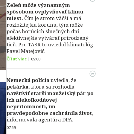
Zeleň môže významným
spôsobom ovplyvňovať klímu
miest.
Čím je strom väčší a má
rozložitejšiu korunu, tým môže
počas horúcich slnečných dní
efektívnejšie vytvárať prirodzený
tieň. Pre TASR to uviedol klimatológ
Pavel Matejovič.
Čítať viac
|
09:00
Nemecká polícia
uviedla, že
pekárka,
ktorá sa rozhodla
navštíviť starší manželský pár po
ich niekoľkodňovej
neprítomnosti, im
pravdepodobne zachránila život,
informovala agentúra DPA.
07:59