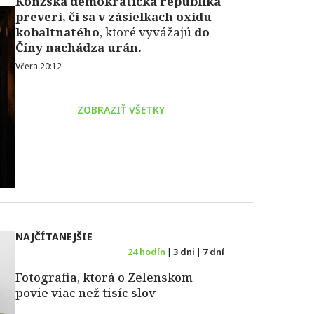
Konžská demokratická republika
preverí, či sa v zásielkach oxidu
kobaltnatého
, ktoré vyvážajú
do
Číny nachádza urán.
Včera 20:12
ZOBRAZIŤ VŠETKY
NAJČÍTANEJŠIE
24 hodín
|
3 dni
|
7 dní