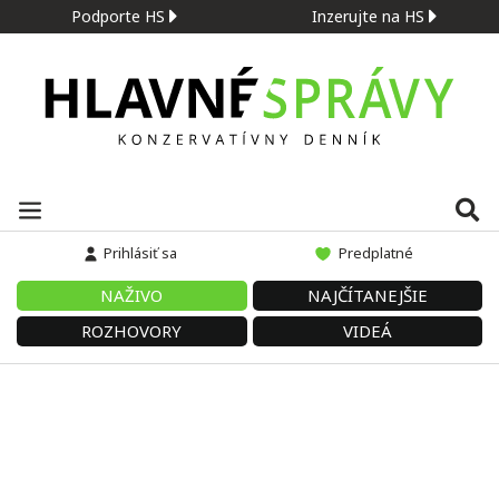
Podporte HS
Inzerujte na HS
Prihlásiť sa
Predplatné
NAŽIVO
NAJČÍTANEJŠIE
ROZHOVORY
VIDEÁ