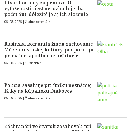
Útvar hodnoty za peniaze: O
vyťaženosti ciest nerozhoduje iba
počet áut, dôležité je aj ich zloženie
06. 08. 2026 |
Žiadne komentáre
Rusínska komunita žiada zachovanie
Múzea rusínskej kultúry, podporili ju
primátori aj odborné inštitúcie
06. 08. 2026 |
1 komentár
Polícia zasahuje pri úniku neznámej
látky na kúpalisku Diakovce
06. 08. 2026 |
Žiadne komentáre
Záchranári vo štvrtok zasahovali pri