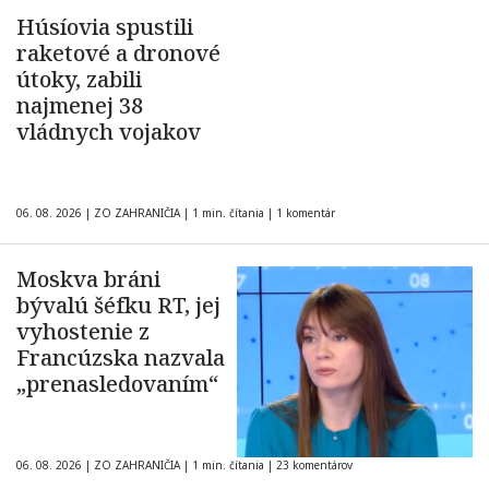
Húsíovia spustili
raketové a dronové
útoky, zabili
najmenej 38
vládnych vojakov
06. 08. 2026
|
ZO ZAHRANIČIA
|
1 min. čítania
|
1 komentár
Moskva bráni
bývalú šéfku RT, jej
vyhostenie z
Francúzska nazvala
„prenasledovaním“
06. 08. 2026
|
ZO ZAHRANIČIA
|
1 min. čítania
|
23 komentárov