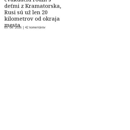
deťmi z Kramatorska,
Rusi sú už len 20
kilometrov od okraja
mesta
05. 08. 2026 |
42 komentárov