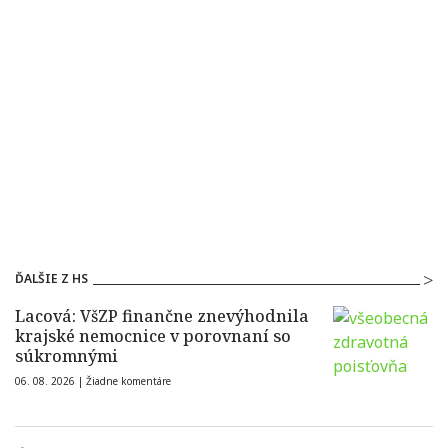
ĎALŠIE Z HS
Lacová: VšZP finančne znevýhodnila
krajské nemocnice v porovnaní so
súkromnými
06. 08. 2026 |
Žiadne komentáre