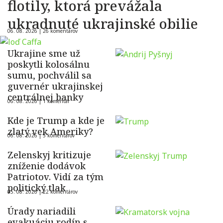
flotily, ktorá prevážala
ukradnuté ukrajinské obilie
06. 08. 2026 |
26 komentárov
Ukrajine sme už
poskytli kolosálnu
sumu, pochválil sa
guvernér ukrajinskej
centrálnej banky
06. 08. 2026 |
1 komentár
Kde je Trump a kde je
zlatý vek Ameriky?
06. 08. 2026 |
5 komentárov
Zelenskyj kritizuje
zníženie dodávok
Patriotov. Vidí za tým
politický tlak
05. 08. 2026 |
22 komentárov
Úrady nariadili
evakuáciu rodín s