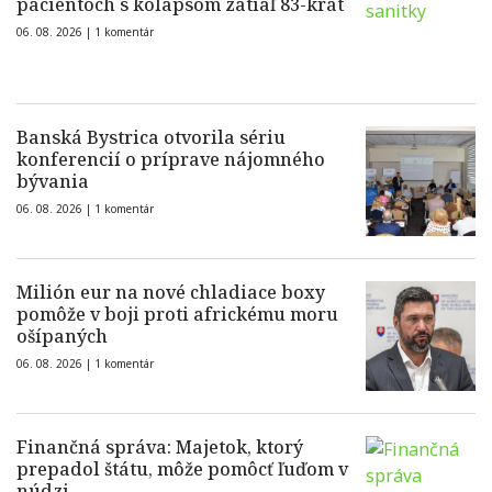
pacientoch s kolapsom zatiaľ 83-krát
06. 08. 2026 |
1 komentár
Banská Bystrica otvorila sériu
konferencií o príprave nájomného
bývania
06. 08. 2026 |
1 komentár
Milión eur na nové chladiace boxy
pomôže v boji proti africkému moru
ošípaných
06. 08. 2026 |
1 komentár
Finančná správa: Majetok, ktorý
prepadol štátu, môže pomôcť ľuďom v
núdzi