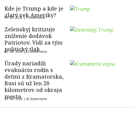
Kde je Trump a kde je
zlatý vek Ameriky?
06. 08. 2026 |
5 komentárov
Zelenskyj kritizuje
zníženie dodávok
Patriotov. Vidí za tým
politický tlak
05. 08. 2026 |
22 komentárov
Úrady nariadili
evakuáciu rodín s
deťmi z Kramatorska,
Rusi sú už len 20
kilometrov od okraja
mesta
05. 08. 2026 |
42 komentárov