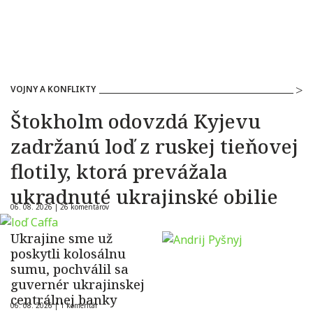
VOJNY A KONFLIKTY
Štokholm odovzdá Kyjevu
zadržanú loď z ruskej tieňovej
flotily, ktorá prevážala
ukradnuté ukrajinské obilie
06. 08. 2026 |
26 komentárov
Ukrajine sme už
poskytli kolosálnu
sumu, pochválil sa
guvernér ukrajinskej
centrálnej banky
06. 08. 2026 |
1 komentár