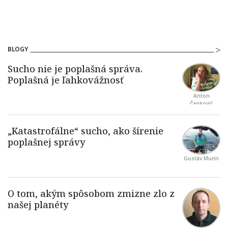
BLOGY
Anton
Čapkovič
Gustáv Murín