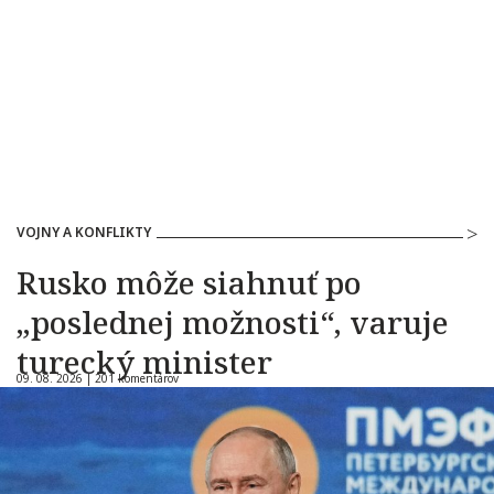
VOJNY A KONFLIKTY
Rusko môže siahnuť po
„poslednej možnosti“, varuje
turecký minister
09. 08. 2026 |
201 komentárov