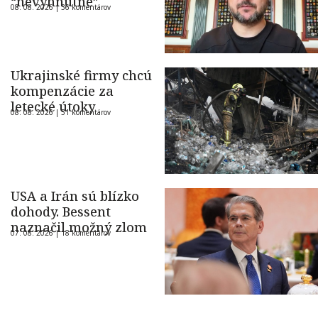
“nevyhnutné”
08. 08. 2026 |
36 komentárov
Ukrajinské firmy chcú
kompenzácie za
letecké útoky
08. 08. 2026 |
51 komentárov
USA a Irán sú blízko
dohody. Bessent
naznačil možný zlom
07. 08. 2026 |
18 komentárov