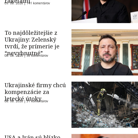
raketami
09. 08. 2026 |
141 komentárov
To najdôležitejšie z
Ukrajiny: Zelenský
tvrdí, že prímerie je
“nevyhnutné”
08. 08. 2026 |
36 komentárov
Ukrajinské firmy chcú
kompenzácie za
letecké útoky
08. 08. 2026 |
51 komentárov
USA a Irán sú blízko