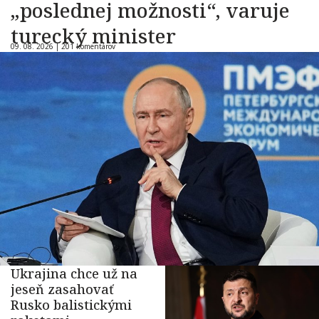
„poslednej možnosti“, varuje
turecký minister
09. 08. 2026 |
201 komentárov
Ukrajina chce už na
jeseň zasahovať
Rusko balistickými