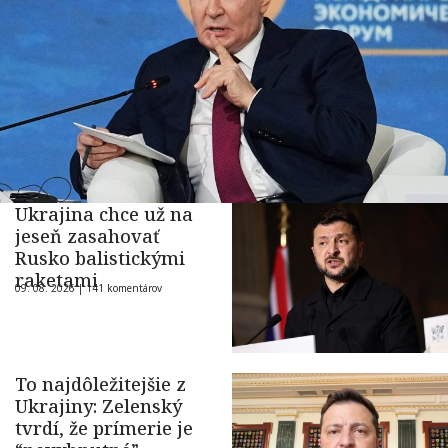
Ukrajina chce už na
jeseň zasahovať
Rusko balistickými
raketami
09. 08. 2026 |
141 komentárov
To najdôležitejšie z
Ukrajiny: Zelenský
tvrdí, že prímerie je