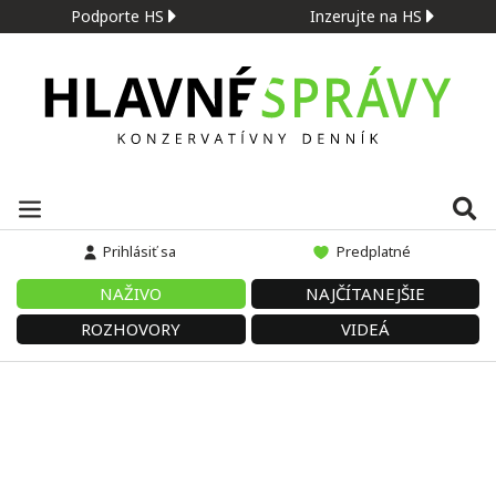
Podporte HS
Inzerujte na HS
Prihlásiť sa
Predplatné
NAŽIVO
NAJČÍTANEJŠIE
ROZHOVORY
VIDEÁ