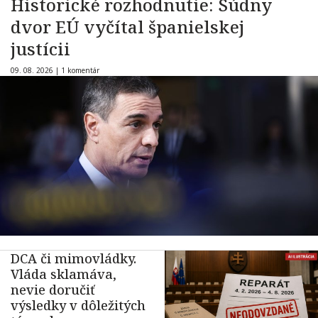
Historické rozhodnutie: Súdny
dvor EÚ vyčítal španielskej
justícii
09. 08. 2026 |
1 komentár
DCA či mimovládky.
Vláda sklamáva,
nevie doručiť
výsledky v dôležitých