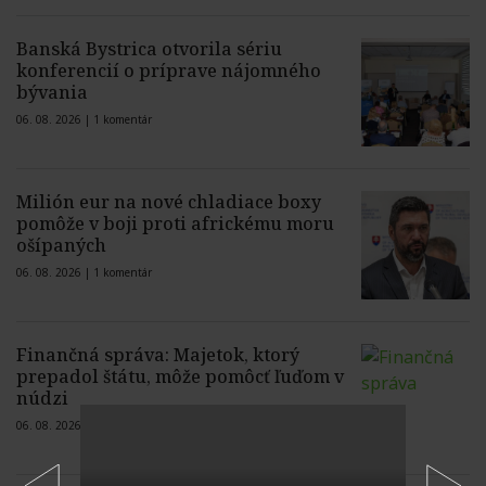
Banská Bystrica otvorila sériu
konferencií o príprave nájomného
bývania
06. 08. 2026 |
1 komentár
Milión eur na nové chladiace boxy
pomôže v boji proti africkému moru
ošípaných
06. 08. 2026 |
1 komentár
Finančná správa: Majetok, ktorý
prepadol štátu, môže pomôcť ľuďom v
núdzi
06. 08. 2026 |
3 komentáre