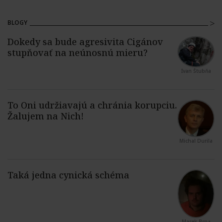
BLOGY
Ivan Štubňa
Michal Durila
Marek Brna