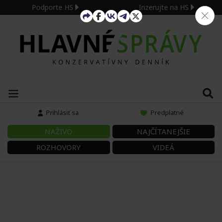
Podporte HS
Inzerujte na HS
Prihlásiť sa
Predplatné
NAŽIVO
NAJČÍTANEJŠIE
ROZHOVORY
VIDEÁ