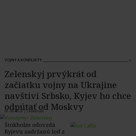
VOJNY A KONFLIKTY
Zelenskyj prvýkrát od
začiatku vojny na Ukrajine
navštívi Srbsko, Kyjev ho chce
odpútať od Moskvy
06. 08. 2026 |
3 komentáre
Štokholm odovzdá
Kyjevu zadržanú loď z