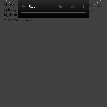
Slovenské domácnosti krátkodobé
výkyvy cien elektriny spôsobené
teplom a suchom nepocítia
06. 08. 2026 |
1 komentár