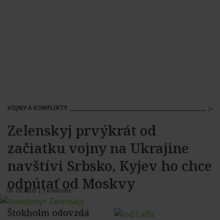
VOJNY A KONFLIKTY
Zelenskyj prvýkrát od
začiatku vojny na Ukrajine
navštívi Srbsko, Kyjev ho chce
odpútať od Moskvy
06. 08. 2026 |
3 komentáre
Štokholm odovzdá