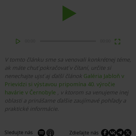
Play
00:00
00:00
V tomto článku sme sa venovali konkrétnej téme,
ak máte chuť pokračovať v čítaní, určite si
nenechajte ujsť aj ďalší článok
Galéria Jabloň v
Prievidzi si výstavou pripomína 40. výročie
havárie v Černobyle
, v ktorom sa venujeme inej
oblasti a prinášame ďalšie zaujímavé pohľady a
praktické informácie.
Sledujte nás
Zdieľajte nás