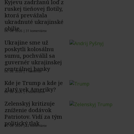
Kyjevu zadržanú loď z
ruskej tieňovej flotily,
ktorá prevážala
ukradnuté ukrajinské
obilie
06. 08. 2026 |
31 komentárov
Ukrajine sme už
poskytli kolosálnu
sumu, pochválil sa
guvernér ukrajinskej
centrálnej banky
06. 08. 2026 |
1 komentár
Kde je Trump a kde je
zlatý vek Ameriky?
06. 08. 2026 |
5 komentárov
Zelenskyj kritizuje
zníženie dodávok
Patriotov. Vidí za tým
politický tlak
05. 08. 2026 |
22 komentárov