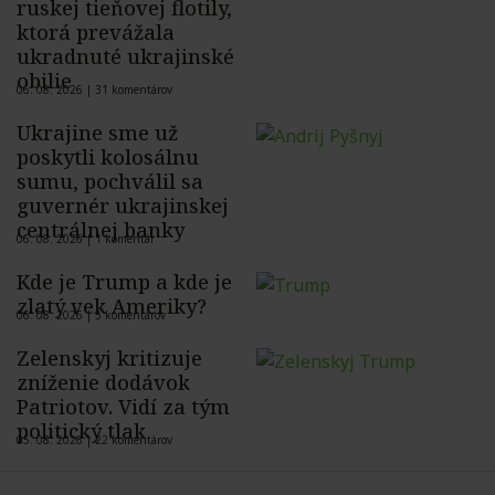
ruskej tieňovej flotily,
ktorá prevážala
ukradnuté ukrajinské
obilie
06. 08. 2026 |
31 komentárov
Ukrajine sme už
poskytli kolosálnu
sumu, pochválil sa
guvernér ukrajinskej
centrálnej banky
06. 08. 2026 |
1 komentár
Kde je Trump a kde je
zlatý vek Ameriky?
06. 08. 2026 |
5 komentárov
Zelenskyj kritizuje
zníženie dodávok
Patriotov. Vidí za tým
politický tlak
05. 08. 2026 |
22 komentárov