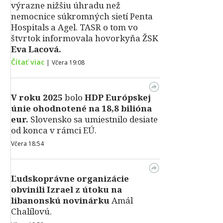
výrazne nižšiu úhradu než
nemocnice súkromných sietí Penta
Hospitals a Agel. TASR o tom vo
štvrtok informovala hovorkyňa ŽSK
Eva Lacová.
Čítať viac
|
Včera 19:08
V roku 2025
bolo
HDP
Európskej
únie ohodnotené na 18,8 bilióna
eur.
Slovensko sa umiestnilo desiate
od konca v rámci EÚ.
Včera 18:54
Ľudskoprávne organizácie
obvinili Izrael z útoku na
libanonskú novinárku
Amál
Chalílovú.