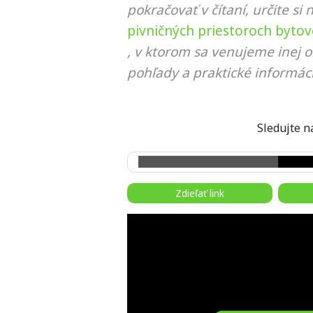
pokračovať v čítaní, určite si 
pivničných priestoroch byto
, v ktorom sa venujeme inej o
pohľady a praktické informáci
Sledujte
Zdieľať link