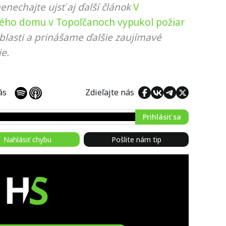
nenechajte ujsť aj ďalší článok
V
vého domu v Topoľčanoch vypukol požiar
blasti a prinášame ďalšie zaujímavé
e.
 nás
Zdieľajte nás
Prihlásiť sa
Nahlásiť chybu
Pošlite nám tip