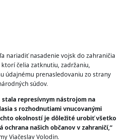
 nariadiť nasadenie vojsk do zahraničia
torí čelia zatknutiu, zadržaniu,
u údajnému prenasledovaniu zo strany
národných súdov.
 stala represívnym nástrojom na
hlasia s rozhodnutiami vnucovanými
chto okolností je dôležité urobiť všetko
á ochrana našich občanov v zahraničí,“
y Viačeslav Volodin.