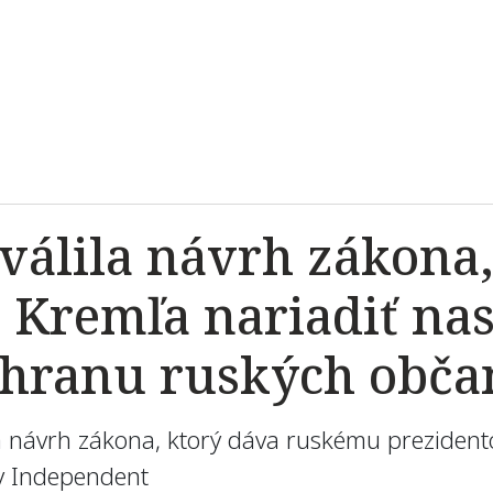
válila návrh zákona,
 Kremľa nariadiť nas
chranu ruských obč
a návrh zákona, ktorý dáva ruskému prezidento
iv Independent