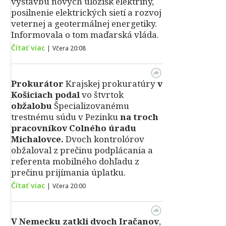
výstavbu nových úložísk elektriny,
posilnenie elektrických sietí a rozvoj
veternej a geotermálnej energetiky.
Informovala o tom maďarská vláda.
Čítať viac
|
Včera 20:08
Prokurátor
Krajskej prokuratúry
v
Košiciach podal
vo štvrtok
obžalobu
Špecializovanému
trestnému súdu v Pezinku
na troch
pracovníkov Colného úradu
Michalovce.
Dvoch kontrolórov
obžaloval z prečinu podplácania a
referenta mobilného dohľadu z
prečinu prijímania úplatku.
Čítať viac
|
Včera 20:00
V Nemecku zatkli dvoch Iračanov
,