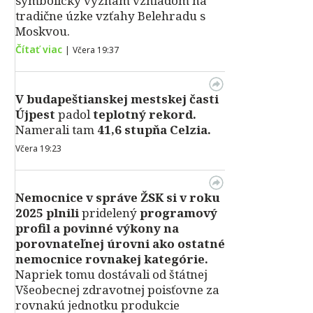
symbolický význam vzhľadom na
tradične úzke vzťahy Belehradu s
Moskvou.
Čítať viac
|
Včera 19:37
V
budapeštianskej mestskej časti
Újpest
padol
teplotný rekord.
Namerali tam
41,6 stupňa Celzia.
Včera 19:23
Nemocnice v správe ŽSK si v roku
2025 plnili
pridelený
programový
profil a povinné výkony na
porovnateľnej úrovni ako ostatné
nemocnice rovnakej kategórie.
Napriek tomu dostávali od štátnej
Všeobecnej zdravotnej poisťovne za
rovnakú jednotku produkcie