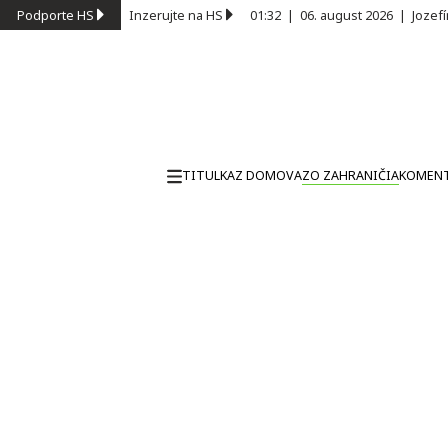
Podporte HS
Inzerujte na HS
01:32
|
06. august 2026
|
Jozef
TITULKA
Z DOMOVA
ZO ZAHRANIČIA
KOMEN