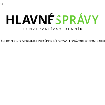
ína
TÁRE
ROZHOVORY
PRIAMA LINKA
ŠPORT
ČESKY
SVETONÁZOR
EKONOMIKA
KU