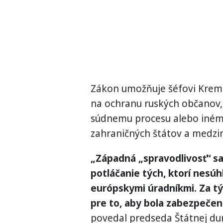
Zákon umožňuje šéfovi Kremľa
na ochranu ruských občanov, k
súdnemu procesu alebo iném
zahraničných štátov a medzi
„Západná „spravodlivosť“
sa
potláčanie tých, ktorí nesú
európskymi úradníkmi. Za tý
pre to, aby bola zabezpečen
povedal predseda Štátnej dum