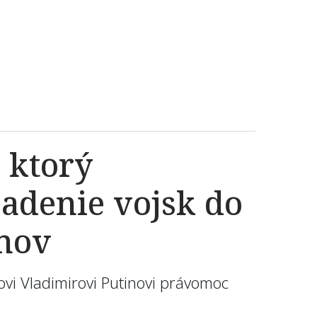
 ktorý
adenie vojsk do
anov
vi Vladimirovi Putinovi právomoc