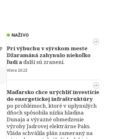
NAŽIVO
Pri výbuchu v
sýrskom meste
AP
Džaramáná zahynulo niekoľko
ľudí a
ďalší sú zranení.
Včera 20:23
↻
Maďarsko chce urýchliť investície
do energetickej infraštruktúry
po problémoch, ktoré v uplynulých
dňoch spôsobila nízka hladina
Dunaja a výrazné obmedzenie
výroby Jadrovej elektrárne Paks.
Vláda schválila plán zameraný na