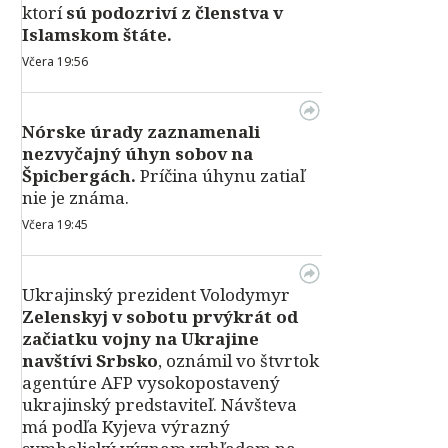
ktorí
sú podozriví z členstva v
Islamskom štáte.
Včera 19:56
Nórske úrady zaznamenali
nezvyčajný úhyn sobov na
Špicbergách.
Príčina úhynu zatiaľ
nie je známa.
Včera 19:45
Ukrajinský prezident Volodymyr
Zelenskyj v sobotu prvýkrát od
začiatku vojny na Ukrajine
navštívi Srbsko
, oznámil vo štvrtok
agentúre AFP vysokopostavený
ukrajinský predstaviteľ. Návšteva
má podľa Kyjeva výrazný