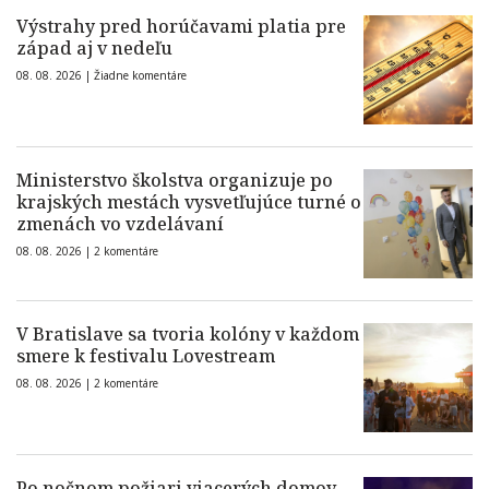
Výstrahy pred horúčavami platia pre
západ aj v nedeľu
08. 08. 2026 |
Žiadne komentáre
Ministerstvo školstva organizuje po
krajských mestách vysvetľujúce turné o
zmenách vo vzdelávaní
08. 08. 2026 |
2 komentáre
V Bratislave sa tvoria kolóny v každom
smere k festivalu Lovestream
08. 08. 2026 |
2 komentáre
Po nočnom požiari viacerých domov