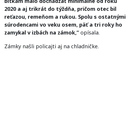
bitkám malo dochádzať minimálne od roku
2020 a aj trikrát do týždňa, pričom otec bil
reťazou, remeňom a rukou. Spolu s ostatnými
súrodencami vo veku osem, päť a tri roky ho
zamykal v izbách na zámok,”
opísala.
Zámky našli policajti aj na chladničke.