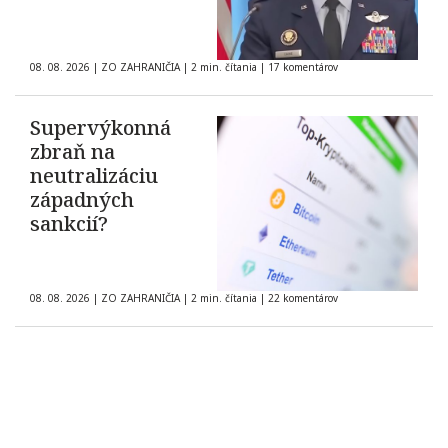
08. 08. 2026
|
ZO ZAHRANIČIA
|
2 min. čítania
|
17 komentárov
Supervýkonná
zbraň na
neutralizáciu
západných
sankcií?
08. 08. 2026
|
ZO ZAHRANIČIA
|
2 min. čítania
|
22 komentárov