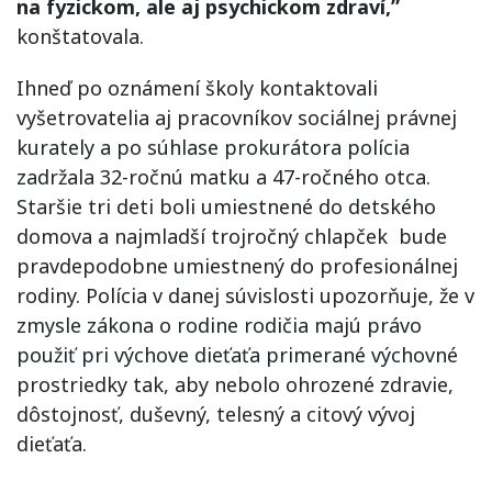
na fyzickom, ale aj psychickom zdraví,”
konštatovala.
Ihneď po oznámení školy kontaktovali
vyšetrovatelia aj pracovníkov sociálnej právnej
kurately a po súhlase prokurátora polícia
zadržala 32-ročnú matku a 47-ročného otca.
Staršie tri deti boli umiestnené do detského
domova a najmladší trojročný chlapček bude
pravdepodobne umiestnený do profesionálnej
rodiny. Polícia v danej súvislosti upozorňuje, že v
zmysle zákona o rodine rodičia majú právo
použiť pri výchove dieťaťa primerané výchovné
prostriedky tak, aby nebolo ohrozené zdravie,
dôstojnosť, duševný, telesný a citový vývoj
dieťaťa.