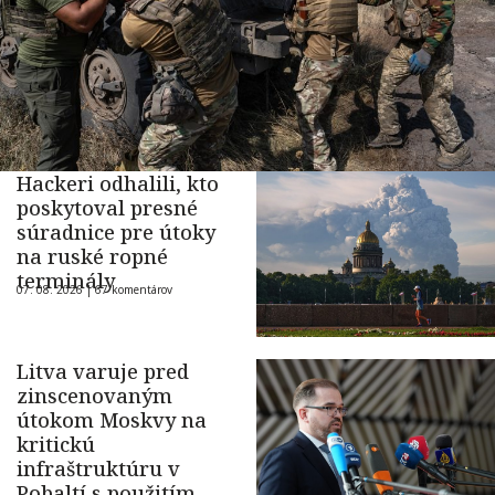
Hackeri odhalili, kto
poskytoval presné
súradnice pre útoky
na ruské ropné
terminály
07. 08. 2026 |
67 komentárov
Litva varuje pred
zinscenovaným
útokom Moskvy na
kritickú
infraštruktúru v
Pobaltí s použitím