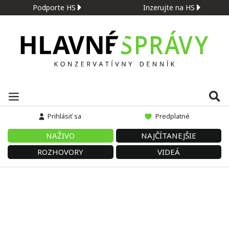
Podporte HS
Inzerujte na HS
Prihlásiť sa
Predplatné
NAŽIVO
NAJČÍTANEJŠIE
ROZHOVORY
VIDEÁ