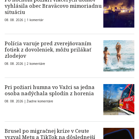
vyhlásila obec Braväcovo mimoriadnu
situáciu
08. 08. 2026 |
1 komentár
Polícia varuje pred zverejňovaním
fotiek z dovoleniek, môžu prilákať
zlodejov
08. 08. 2026 |
2 komentáre
Pri požiari humna vo Važci sa jedna
osoba nadýchala splodín z horenia
08. 08. 2026 |
Žiadne komentáre
Brusel po migračnej kríze v Ceute
vyzval Metu a TikTok na dôslednejší