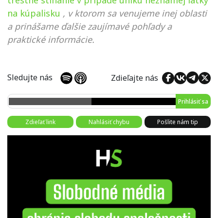
trestné stíhanie v prípade úniku neznámej látky
na kúpalisku
, v ktorom sa venujeme inej oblasti
a prinášame ďalšie zaujímavé pohľady a
praktické informácie.
Sledujte nás
Zdieľajte nás
Prihlásiť sa
Zdieľať link
Nahlásiť chybu
Pošlite nám tip