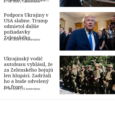
07. 08. 2026 |
13 komentárov
ukrajinského dronu
Podpora Ukrajiny v
USA slabne. Trump
odmietol ďalšie
požiadavky
Zelenského
07. 08. 2026 |
50 komentárov
Ukrajinský vodič
autobusu vyhlásil, že
za Zelenského bojujú
len hlupáci. Zadržali
ho a bude odvelený
na front
07. 08. 2026 |
23 komentárov