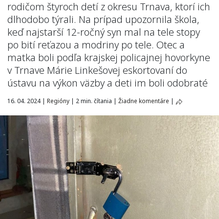
rodičom štyroch detí z okresu Trnava, ktorí ich
dlhodobo týrali. Na prípad upozornila škola,
keď najstarší 12-ročný syn mal na tele stopy
po bití reťazou a modriny po tele. Otec a
matka boli podľa krajskej policajnej hovorkyne
v Trnave Márie Linkešovej eskortovaní do
ústavu na výkon väzby a deti im boli odobraté
16. 04. 2024
|
Regióny
|
2 min. čítania
|
Žiadne komentáre
|