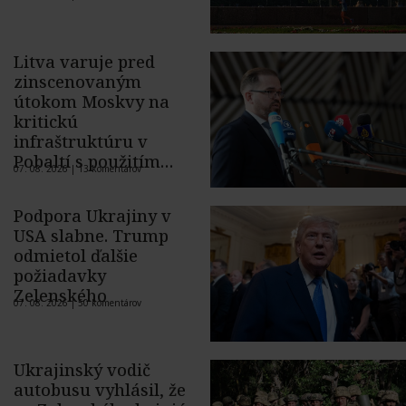
Litva varuje pred
zinscenovaným
útokom Moskvy na
kritickú
infraštruktúru v
Pobaltí s použitím
07. 08. 2026 |
13 komentárov
ukrajinského dronu
Podpora Ukrajiny v
USA slabne. Trump
odmietol ďalšie
požiadavky
Zelenského
07. 08. 2026 |
50 komentárov
Ukrajinský vodič
autobusu vyhlásil, že