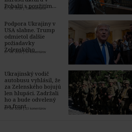
Pobaltí s použitím
07. 08. 2026 |
13 komentárov
ukrajinského dronu
Podpora Ukrajiny v
USA slabne. Trump
odmietol ďalšie
požiadavky
Zelenského
07. 08. 2026 |
50 komentárov
Ukrajinský vodič
autobusu vyhlásil, že
za Zelenského bojujú
len hlupáci. Zadržali
ho a bude odvelený
na front
07. 08. 2026 |
23 komentárov