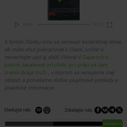
00:00
00:37
V tomto článku sme sa venovali konkrétnej téme,
ak máte chuť pokračovať v čítaní, určite si
nenechajte ujsť aj ďalší článok
V Gajaroch v
piatok zasahoval vrtuľník, pri práci sa tam
zranili dvaja muži
, v ktorom sa venujeme inej
oblasti a prinášame ďalšie zaujímavé pohľady a
praktické informácie.
Sledujte nás
Zdieľajte nás
Prihlásiť sa