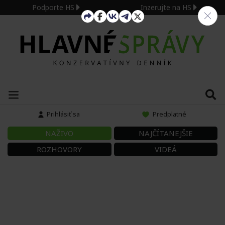
Podporte HS
Inzerujte na HS
Prihlásiť sa
Predplatné
NAŽIVO
NAJČÍTANEJŠIE
ROZHOVORY
VIDEÁ