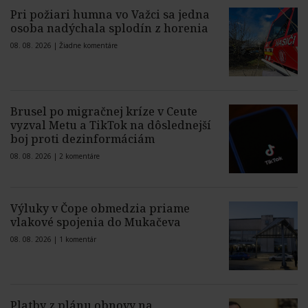
Pri požiari humna vo Važci sa jedna
osoba nadýchala splodín z horenia
08. 08. 2026 |
Žiadne komentáre
Brusel po migračnej kríze v Ceute
vyzval Metu a TikTok na dôslednejší
boj proti dezinformáciám
08. 08. 2026 |
2 komentáre
Výluky v Čope obmedzia priame
vlakové spojenia do Mukačeva
08. 08. 2026 |
1 komentár
Platby z plánu obnovy na