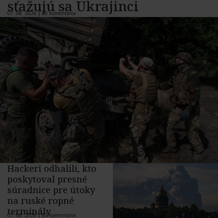
sťažujú sa Ukrajinci
07. 08. 2026 |
26 komentárov
Hackeri odhalili, kto
poskytoval presné
súradnice pre útoky
na ruské ropné
terminály
07. 08. 2026 |
67 komentárov