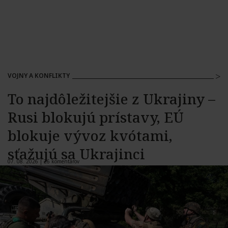
VOJNY A KONFLIKTY
To najdôležitejšie z Ukrajiny –
Rusi blokujú prístavy, EÚ
blokuje vývoz kvótami,
sťažujú sa Ukrajinci
07. 08. 2026 |
26 komentárov