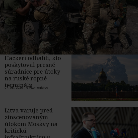
Hackeri odhalili, kto
poskytoval presné
súradnice pre útoky
na ruské ropné
terminály
07. 08. 2026 |
67 komentárov
Litva varuje pred
zinscenovaným
útokom Moskvy na
kritickú
infraštruktúru v