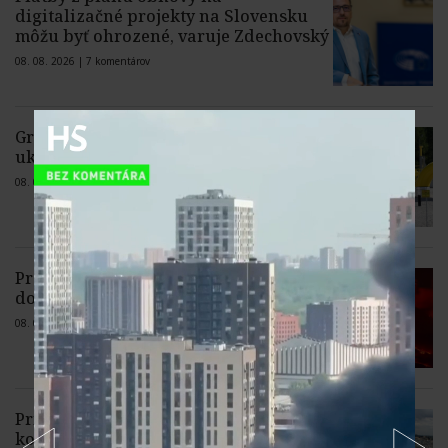
digitalizačné projekty na Slovensku
môžu byť ohrozené, varuje Zdechovský
08. 08. 2026 |
7 komentárov
Greenpeace sa chce zapojiť do sporu o
ukončenie dovozu ruského plynu
08. 08. 2026 |
1 komentár
Prebudená Etna pozastavila v sobotu
dopoludnia prílety na letisko v Katánii
08. 08. 2026 |
Žiadne komentáre
Pri prístave v Rotterdame horeli tony
komunálneho odpadu, obyvateľov