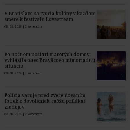
V Bratislave sa tvoria kolóny v každom
smere k festivalu Lovestream
08. 08. 2026 |
2 komentáre
Po nočnom požiari viacerých domov
vyhlásila obec Braväcovo mimoriadnu
situáciu
08. 08. 2026 |
1 komentár
Polícia varuje pred zverejňovaním
fotiek z dovoleniek, môžu prilákať
zlodejov
08. 08. 2026 |
2 komentáre