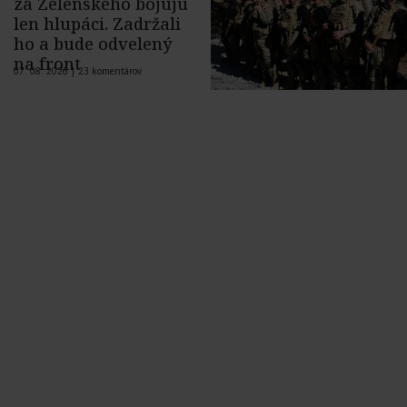
za Zelenského bojujú
len hlupáci. Zadržali
ho a bude odvelený
na front
07. 08. 2026 |
23 komentárov