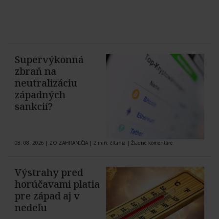
Supervýkonná
zbraň na
neutralizáciu
západných
sankcií?
08. 08. 2026
|
ZO ZAHRANIČIA
|
2 min. čítania
|
Žiadne komentáre
Výstrahy pred
horúčavami platia
pre západ aj v
nedeľu