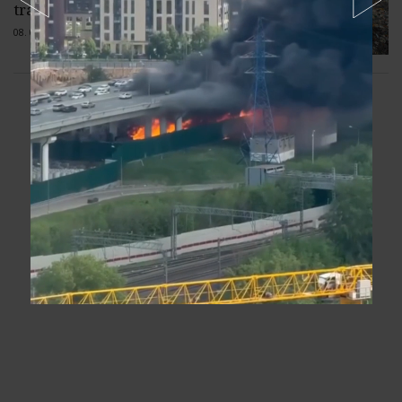
trápil hustý zapáchajúci dym
08. 08. 2026 |
2 komentáre