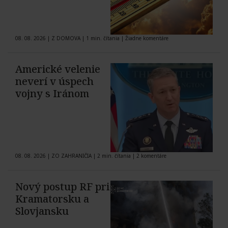
08. 08. 2026
|
Z DOMOVA
|
1 min. čítania
|
Žiadne komentáre
Americké velenie
neverí v úspech
vojny s Iránom
08. 08. 2026
|
ZO ZAHRANIČIA
|
2 min. čítania
|
2 komentáre
Nový postup RF pri
Kramatorsku a
Slovjansku