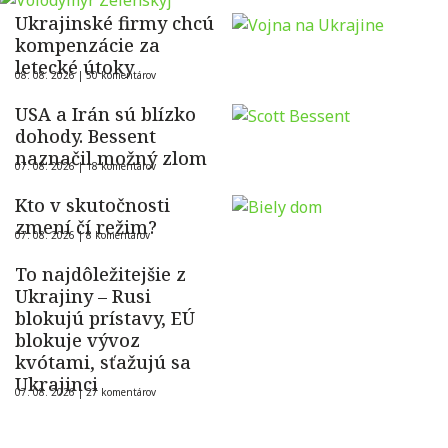
Ukrajinské firmy chcú
kompenzácie za
letecké útoky
08. 08. 2026 |
50 komentárov
USA a Irán sú blízko
dohody. Bessent
naznačil možný zlom
07. 08. 2026 |
18 komentárov
Kto v skutočnosti
zmení čí režim?
07. 08. 2026 |
8 komentárov
To najdôležitejšie z
Ukrajiny – Rusi
blokujú prístavy, EÚ
blokuje vývoz
kvótami, sťažujú sa
Ukrajinci
07. 08. 2026 |
27 komentárov