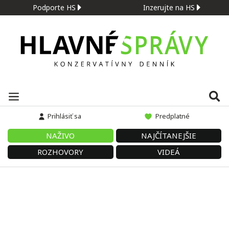
Podporte HS
Inzerujte na HS
Prihlásiť sa
Predplatné
NAŽIVO
NAJČÍTANEJŠIE
ROZHOVORY
VIDEÁ