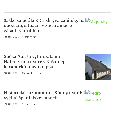
Šaško sa podľa KDH skrýva za útoky na
opozíciu, situácia v záchranke je
zásadný problém
10. 08. 2026 |
1 komentár
Sučka Abriša vyhrabala na
Habánskom dvore v Košolnej
keramickú plastiku psa
10. 08. 2026 |
Žiadne komentáre
Historické rozhodnutie: Súdny dvor EÚ
vyčítal španielskej justícii
09. 08. 2026 |
1 komentár