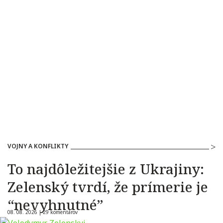
VOJNY A KONFLIKTY
To najdôležitejšie z Ukrajiny:
Zelenský tvrdí, že prímerie je
“nevyhnutné”
08. 08. 2026 |
29 komentárov