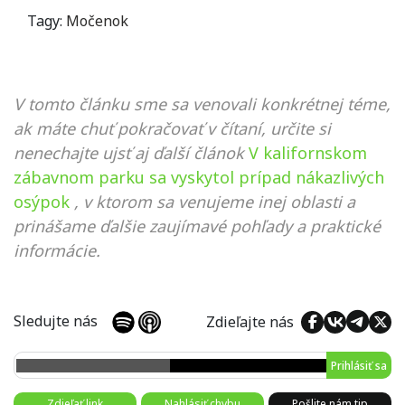
Tagy:
Močenok
V tomto článku sme sa venovali konkrétnej téme,
ak máte chuť pokračovať v čítaní, určite si
nenechajte ujsť aj ďalší článok
V kalifornskom
zábavnom parku sa vyskytol prípad nákazlivých
osýpok
, v ktorom sa venujeme inej oblasti a
prinášame ďalšie zaujímavé pohľady a praktické
informácie.
Sledujte nás
Zdieľajte nás
Prihlásiť sa
Zdieľať link
Nahlásiť chybu
Pošlite nám tip