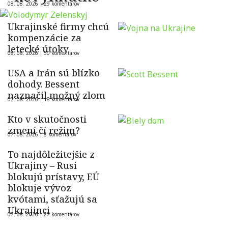
08. 08. 2026 |
29 komentárov
Ukrajinské firmy chcú
kompenzácie za
letecké útoky
08. 08. 2026 |
50 komentárov
USA a Irán sú blízko
dohody. Bessent
naznačil možný zlom
07. 08. 2026 |
18 komentárov
Kto v skutočnosti
zmení čí režim?
07. 08. 2026 |
8 komentárov
To najdôležitejšie z
Ukrajiny – Rusi
blokujú prístavy, EÚ
blokuje vývoz
kvótami, sťažujú sa
Ukrajinci
07. 08. 2026 |
27 komentárov