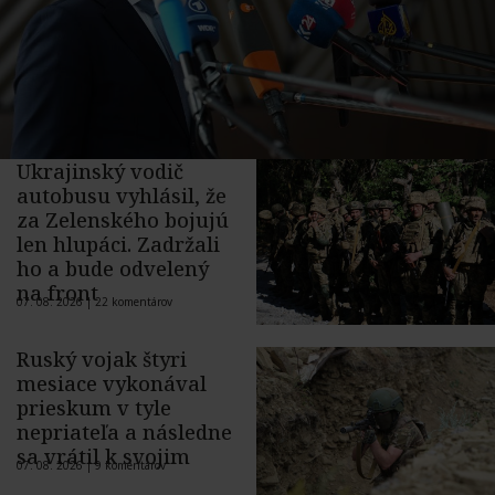
Ukrajinský vodič
autobusu vyhlásil, že
za Zelenského bojujú
len hlupáci. Zadržali
ho a bude odvelený
na front
07. 08. 2026 |
22 komentárov
Ruský vojak štyri
mesiace vykonával
prieskum v tyle
nepriateľa a následne
sa vrátil k svojim
07. 08. 2026 |
9 komentárov