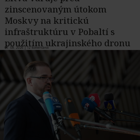
zinscenovaným útokom
Moskvy na kritickú
infraštruktúru v Pobaltí s
použitím ukrajinského dronu
07. 08. 2026 |
12 komentárov