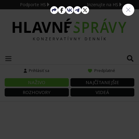
Podporte HS
Inzerujte na HS
Prihlásiť sa
Predplatné
NAŽIVO
NAJČÍTANEJŠIE
ROZHOVORY
VIDEÁ