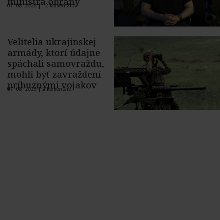
ministra obrany
07. 08. 2026 |
12 komentárov
Velitelia ukrajinskej
armády, ktorí údajne
spáchali samovraždu,
mohli byť zavraždení
príbuznými vojakov
07. 08. 2026 |
2 komentáre