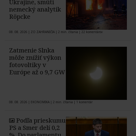
Ukrajine, smúti
nemecký analytik
Röpcke
08. 08. 2026
|
ZO ZAHRANIČIA
|
2 min. čítania
|
22 komentárov
Zatmenie Slnka
môže znížiť výkon
fotovoltiky v
Európe až o 9,7 GW
08. 08. 2026
|
EKONOMIKA
|
2 min. čítania
|
1 komentár
Podľa prieskumu
PS a Smer delí 0,2
%. Do parlamentu