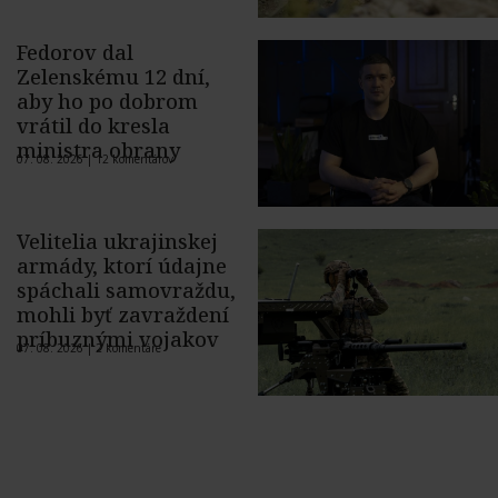
Fedorov dal
Zelenskému 12 dní,
aby ho po dobrom
vrátil do kresla
ministra obrany
07. 08. 2026 |
12 komentárov
Velitelia ukrajinskej
armády, ktorí údajne
spáchali samovraždu,
mohli byť zavraždení
príbuznými vojakov
07. 08. 2026 |
2 komentáre