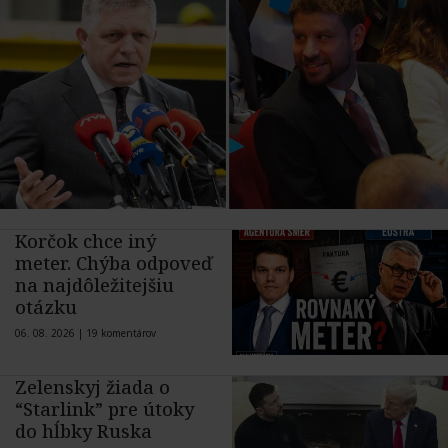
Korčok chce iný
meter. Chýba odpoveď
na najdôležitejšiu
otázku
06. 08. 2026 |
19 komentárov
Zelenskyj žiada o
“Starlink” pre útoky
do hĺbky Ruska