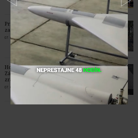
Pri požiari lesného porastu v Trstíne
zasahuje takmer 50 hasičov
07. 08. 2026 |
Žiadne komentáre
Horskí záchranári pomohli v
Západných Tatrách turistovi so
zraneným členkom
07. 08. 2026 |
Žiadne komentáre