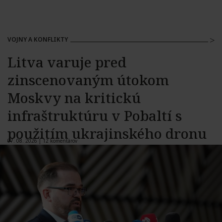
VOJNY A KONFLIKTY
Litva varuje pred
zinscenovaným útokom
Moskvy na kritickú
infraštruktúru v Pobaltí s
použitím ukrajinského dronu
07. 08. 2026 |
12 komentárov