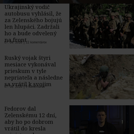
Ukrajinský vodič
autobusu vyhlásil, že
za Zelenského bojujú
len hlupáci. Zadržali
ho a bude odvelený
na front
07. 08. 2026 |
22 komentárov
Ruský vojak štyri
mesiace vykonával
prieskum v tyle
nepriateľa a následne
sa vrátil k svojim
07. 08. 2026 |
9 komentárov
Fedorov dal
Zelenskému 12 dní,
aby ho po dobrom
vrátil do kresla