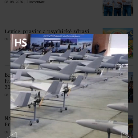
08. 08. 2026 |
2 komentáre
Levice, pravice a psychické zdraví
08. 08. 2026 |
Žiadne komentáre
Bratislavské Vajnory žijú tri dni
hudbou, začal sa festival Lovestream
2026
08. 08. 2026 |
1 komentár
Na Hore Zvir sa stretnú ctitelia
Presvätej Bohorodičky
08. 08. 2026 |
1 komentár