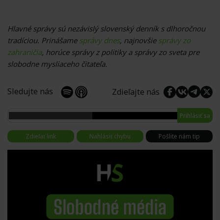
Hlavné správy sú nezávislý slovenský denník s dlhoročnou
tradíciou. Prinášame
správy dnes
, najnovšie
správy zo
zahraničia
, horúce správy z politiky a správy zo sveta pre
slobodne mysliaceho čitateľa.
Sledujte nás
Zdieľajte nás
Prihlásiť sa
Zdieľať link
Nahlásiť chybu
Pošlite nám tip