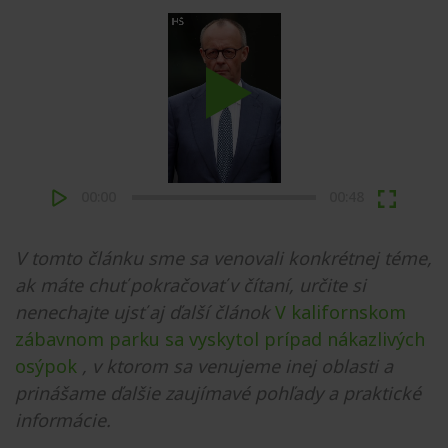
Play
00:00
00:48
V tomto článku sme sa venovali konkrétnej téme,
ak máte chuť pokračovať v čítaní, určite si
nenechajte ujsť aj ďalší článok
V kalifornskom
zábavnom parku sa vyskytol prípad nákazlivých
osýpok
, v ktorom sa venujeme inej oblasti a
prinášame ďalšie zaujímavé pohľady a praktické
informácie.