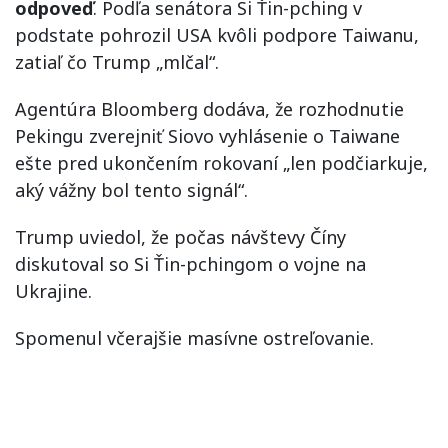
odpoveď
. Podľa senátora Si Ťin-pching v
podstate pohrozil USA kvôli podpore Taiwanu,
zatiaľ čo Trump „mlčal“.
Agentúra Bloomberg dodáva, že rozhodnutie
Pekingu zverejniť Siovo vyhlásenie o Taiwane
ešte pred ukončením rokovaní „len podčiarkuje,
aký vážny bol tento signál“.
Trump uviedol, že počas návštevy Číny
diskutoval so Si Ťin-pchingom o vojne na
Ukrajine.
Spomenul včerajšie masívne ostreľovanie.