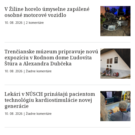
V Žiline horelo úmyselne zapálené
osobné motorové vozidlo
10. 08. 2026 |
2 komentáre
Trenčianske múzeum pripravuje novú
expozíciu v Rodnom dome Ľudovíta
Štúra a Alexandra Dubčeka
10. 08. 2026 |
Žiadne komentáre
Lekári v NÚSCH prinášajú pacientom
technológiu kardiostimulácie novej
generácie
10. 08. 2026 |
Žiadne komentáre