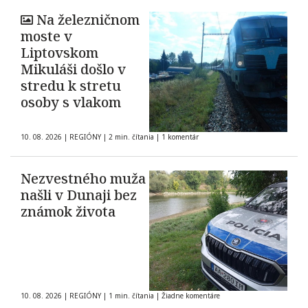
Na železničnom
moste v
Liptovskom
Mikuláši došlo v
stredu k stretu
osoby s vlakom
10. 08. 2026
|
REGIÓNY
|
2 min. čítania
|
1 komentár
Nezvestného muža
našli v Dunaji bez
známok života
10. 08. 2026
|
REGIÓNY
|
1 min. čítania
|
Žiadne komentáre