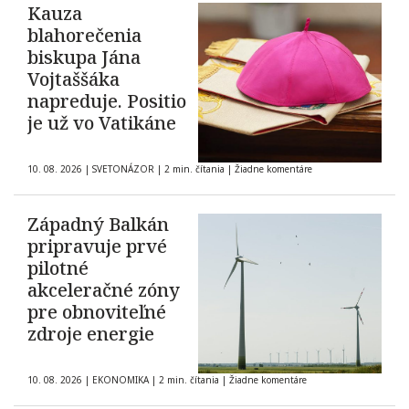
Kauza
blahorečenia
biskupa Jána
Vojtaššáka
napreduje. Positio
je už vo Vatikáne
10. 08. 2026
|
SVETONÁZOR
|
2 min. čítania
|
Žiadne komentáre
Západný Balkán
pripravuje prvé
pilotné
akceleračné zóny
pre obnoviteľné
zdroje energie
10. 08. 2026
|
EKONOMIKA
|
2 min. čítania
|
Žiadne komentáre