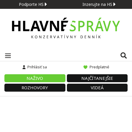
Podporte HS
Inzerujte na HS
Prihlásiť sa
Predplatné
NAŽIVO
NAJČÍTANEJŠIE
ROZHOVORY
VIDEÁ