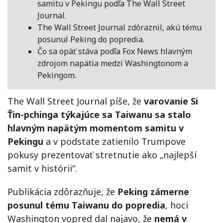
samitu v Pekingu podľa The Wall Street
Journal.
The Wall Street Journal zdôraznil, akú tému
posunul Peking do popredia.
Čo sa opäť stáva podľa Fox News hlavným
zdrojom napätia medzi Washingtonom a
Pekingom.
The Wall Street Journal píše, že
varovanie Si
Ťin-pchinga týkajúce sa Taiwanu sa stalo
hlavným napätým momentom samitu v
Pekingu
a v podstate zatienilo Trumpove
pokusy prezentovať stretnutie ako „najlepší
samit v histórii“.
Publikácia zdôrazňuje, že
Peking zámerne
posunul tému Taiwanu do popredia
, hoci
Washington vopred dal najavo, že
nemá v