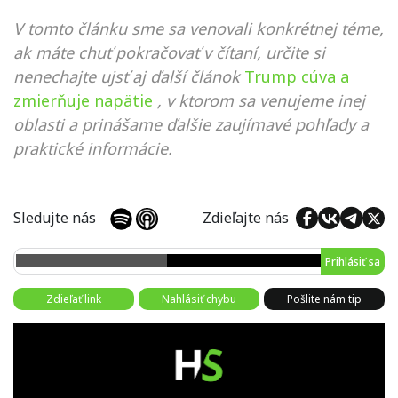
V tomto článku sme sa venovali konkrétnej téme,
ak máte chuť pokračovať v čítaní, určite si
nenechajte ujsť aj ďalší článok
Trump cúva a
zmierňuje napätie
, v ktorom sa venujeme inej
oblasti a prinášame ďalšie zaujímavé pohľady a
praktické informácie.
Sledujte nás
Zdieľajte nás
Prihlásiť sa
Zdieľať link
Nahlásiť chybu
Pošlite nám tip