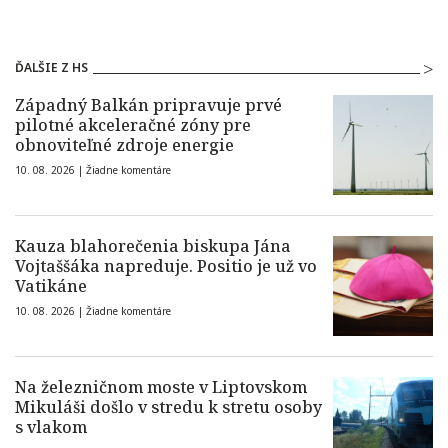
ĎALŠIE Z HS
Západný Balkán pripravuje prvé
pilotné akceleračné zóny pre
obnoviteľné zdroje energie
10. 08. 2026 |
Žiadne komentáre
Kauza blahorečenia biskupa Jána
Vojtaššáka napreduje. Positio je už vo
Vatikáne
10. 08. 2026 |
Žiadne komentáre
Na železničnom moste v Liptovskom
Mikuláši došlo v stredu k stretu osoby
s vlakom