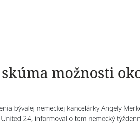
 skúma možnosti oko
nia bývalej nemeckej kancelárky Angely Merk
b United 24, informoval o tom nemecký týždenn