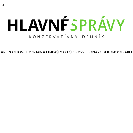
ína
TÁRE
ROZHOVORY
PRIAMA LINKA
ŠPORT
ČESKY
SVETONÁZOR
EKONOMIKA
KU