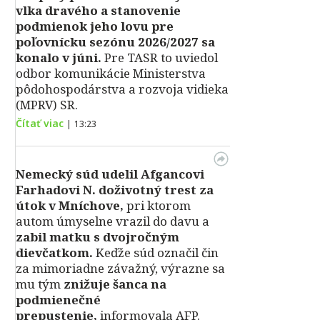
vlka dravého a stanovenie
podmienok jeho lovu pre
poľovnícku sezónu 2026/2027 sa
konalo v júni.
Pre TASR to uviedol
odbor komunikácie Ministerstva
pôdohospodárstva a rozvoja vidieka
(MPRV) SR.
Čítať viac
|
13:23
Nemecký súd udelil Afgancovi
Farhadovi N. doživotný trest za
útok v Mníchove,
pri ktorom
autom úmyselne vrazil do davu a
zabil matku s dvojročným
dievčatkom.
Keďže súd označil čin
za mimoriadne závažný, výrazne sa
mu tým
znižuje šanca na
podmienečné
prepustenie,
informovala AFP.