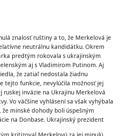
nulá znalosť ruštiny a to, že Merkelová je
relatívne neutrálnu kandidátku. Okrem
árka predtým rokovala s ukrajinským
lenským aj s Vladimirom Putinom. Aj
edla, že zatiaľ nedostala žiadnu
 tejto funkcie, nevylúčila možnosť jej
lej ruskej invázie na Ukrajinu Merkelová
y. Vo väčšine vyhlásení sa však vyhýbala
í, že minské dohody boli úspešným
ácie na Donbase. Ukrajinský prezident
ým kritizoval Merkelovú za jej minulú