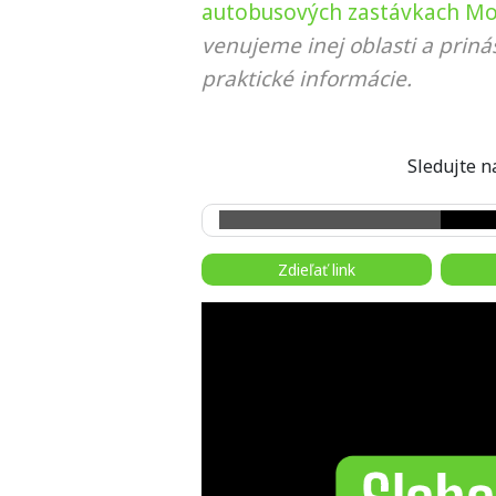
autobusových zastávkach Mo
venujeme inej oblasti a prin
praktické informácie.
Sledujte
Zdieľať link