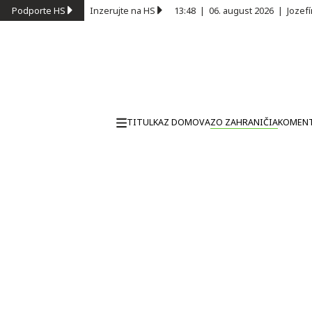
Podporte HS
Inzerujte na HS
13:48
|
06. august 2026
|
Jozef
TITULKA
Z DOMOVA
ZO ZAHRANIČIA
KOMEN