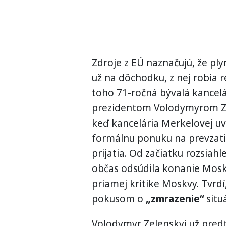
Zdroje z EÚ naznačujú, že ply
už na dôchodku, z nej robia 
toho 71-ročná bývalá kancel
prezidentom Volodymyrom Ze
keď kancelária Merkelovej uvi
formálnu ponuku na prevzatie
prijatia. Od začiatku rozsiah
občas odsúdila konanie Moskv
priamej kritike Moskvy. Tvrd
pokusom o
„zmrazenie“
situ
Volodymyr Zelenskyj už predt