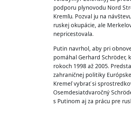
podporu plynovodu Nord Strea
Kremľu. Pozval ju na návšte
ruskej okupácie, ale Merkelo
nepricestovala.
Putin navrhol, aby pri obno
pomáhal Gerhard Schröder, 
rokoch 1998 až 2005. Predsta
zahraničnej politiky Európske
Kremeľ vybrať si sprostredk
Osemdesiatdvaročný Schröder 
s Putinom aj za prácu pre ru