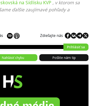
skovská na Sídlisku KVP
, v ktorom sa
ášame ďalšie zaujímavé pohľady a
 nás
Zdieľajte nás
Prihlásiť sa
Nahlásiť chybu
Pošlite nám tip