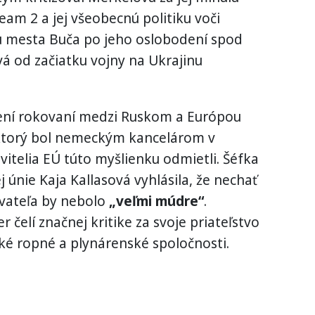
m 2 a jej všeobecnú politiku voči
vu mesta Buča po jeho oslobodení spod
vá od začiatku vojny na Ukrajinu
vení rokovaní medzi Ruskom a Európou
ktorý bol nemeckým kancelárom v
vitelia EÚ túto myšlienku odmietli. Šéfka
j únie Kaja Kallasová vyhlásila, že nechať
ovateľa by nebolo
„veľmi múdre“
.
čelí značnej kritike za svoje priateľstvo
ské ropné a plynárenské spoločnosti.