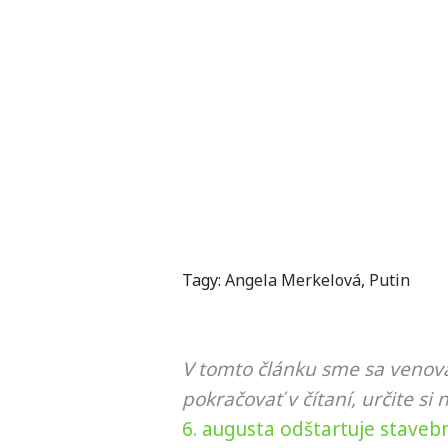
Tagy:
Angela Merkelová
,
Putin
V tomto článku sme sa venova
pokračovať v čítaní, určite si 
6. augusta odštartuje stave