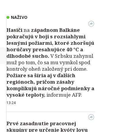
NAŽIVO
Hasiči
na
západnom Balkáne
pokračujú v boji s rozsiahlymi
lesnými požiarmi, ktoré zhoršujú
horúčavy presahujúce 40 °C a
↻
dlhodobé sucho.
V Srbsku zahynul
muž po tom, čo sa mu vymkol spod
kontroly oheň založený pri dome.
Požiare sa šíria aj v ďalších
regiónoch, pričom zásahy
komplikujú náročné podmienky a
vysoké teploty,
informuje AFP.
13:24
Prvé zasadnutie pracovnej
skupiny pre určenie kvóty lovu