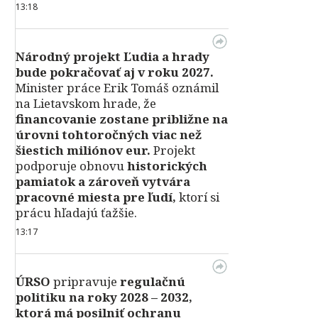
13:18
Národný projekt Ľudia a hrady
bude pokračovať aj v roku 2027.
Minister práce Erik Tomáš oznámil
na Lietavskom hrade, že
financovanie zostane približne na
úrovni tohtoročných viac než
šiestich miliónov eur.
Projekt
podporuje obnovu
historických
pamiatok a zároveň vytvára
pracovné miesta pre ľudí,
ktorí si
prácu hľadajú ťažšie.
13:17
ÚRSO
pripravuje
regulačnú
politiku na roky 2028 – 2032,
ktorá má posilniť ochranu