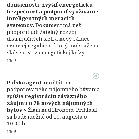
domácností, zvýšiť energetickú
bezpečnosť a podporiť využívanie
inteligentných meracích
systémov.
Dokument má tiež
podporiť udržateľný rozvoj
distribučných sietí a nový rámec
cenovej regulácie, ktorý nadviaže na
skúsenosti z energetickej krízy.
13:16
Poľská agentúra
štátom
podporovaného nájomného bývania
spúšťa
registráciu záväzného
záujmu o 78 nových nájomných
bytov
v Žiari nad Hronom. Prihlásiť
sa bude možné od 10. augusta o
10.00 h.
13:15