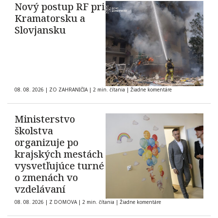
Nový postup RF pri
Kramatorsku a
Slovjansku
08. 08. 2026
|
ZO ZAHRANIČIA
|
2 min. čítania
|
Žiadne komentáre
Ministerstvo
školstva
organizuje po
krajských mestách
vysvetľujúce turné
o zmenách vo
vzdelávaní
08. 08. 2026
|
Z DOMOVA
|
2 min. čítania
|
Žiadne komentáre