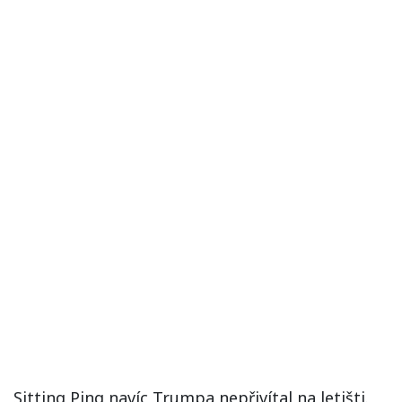
Sitting Ping navíc Trumpa nepřivítal na letišti.