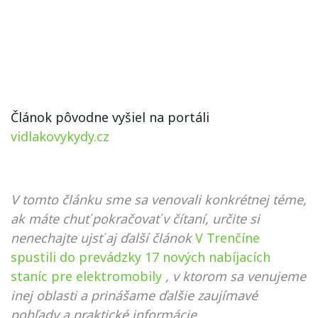
Článok pôvodne vyšiel na portáli
vidlakovykydy.cz
V tomto článku sme sa venovali konkrétnej téme,
ak máte chuť pokračovať v čítaní, určite si
nenechajte ujsť aj ďalší článok
V Trenčíne
spustili do prevádzky 17 nových nabíjacích
staníc pre elektromobily
, v ktorom sa venujeme
inej oblasti a prinášame ďalšie zaujímavé
pohľady a praktické informácie.