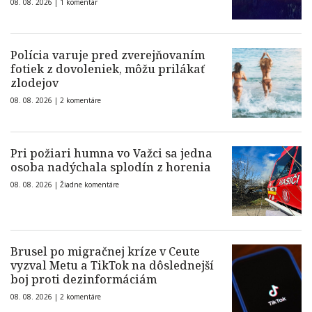
08. 08. 2026 |
1 komentár
Polícia varuje pred zverejňovaním
fotiek z dovoleniek, môžu prilákať
zlodejov
08. 08. 2026 |
2 komentáre
Pri požiari humna vo Važci sa jedna
osoba nadýchala splodín z horenia
08. 08. 2026 |
Žiadne komentáre
Brusel po migračnej kríze v Ceute
vyzval Metu a TikTok na dôslednejší
boj proti dezinformáciám
08. 08. 2026 |
2 komentáre