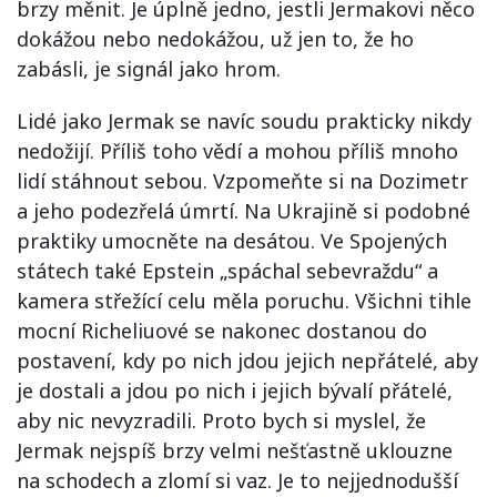
brzy měnit. Je úplně jedno, jestli Jermakovi něco
dokážou nebo nedokážou, už jen to, že ho
zabásli, je signál jako hrom.
Lidé jako Jermak se navíc soudu prakticky nikdy
nedožijí. Příliš toho vědí a mohou příliš mnoho
lidí stáhnout sebou. Vzpomeňte si na Dozimetr
a jeho podezřelá úmrtí. Na Ukrajině si podobné
praktiky umocněte na desátou. Ve Spojených
státech také Epstein „spáchal sebevraždu“ a
kamera střežící celu měla poruchu. Všichni tihle
mocní Richeliuové se nakonec dostanou do
postavení, kdy po nich jdou jejich nepřátelé, aby
je dostali a jdou po nich i jejich bývalí přátelé,
aby nic nevyzradili. Proto bych si myslel, že
Jermak nejspíš brzy velmi nešťastně uklouzne
na schodech a zlomí si vaz. Je to nejjednodušší