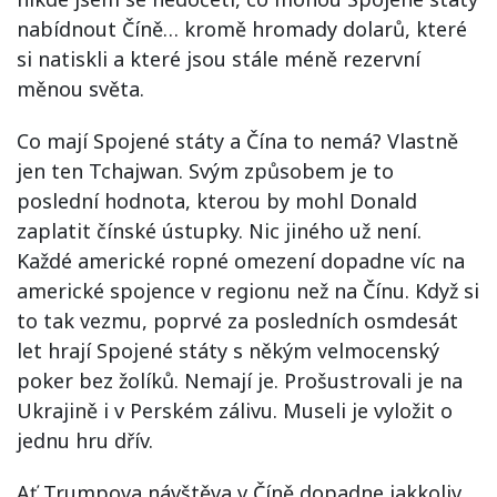
nabídnout Číně… kromě hromady dolarů, které
si natiskli a které jsou stále méně rezervní
měnou světa.
Co mají Spojené státy a Čína to nemá? Vlastně
jen ten Tchajwan. Svým způsobem je to
poslední hodnota, kterou by mohl Donald
zaplatit čínské ústupky. Nic jiného už není.
Každé americké ropné omezení dopadne víc na
americké spojence v regionu než na Čínu. Když si
to tak vezmu, poprvé za posledních osmdesát
let hrají Spojené státy s někým velmocenský
poker bez žolíků. Nemají je. Prošustrovali je na
Ukrajině i v Perském zálivu. Museli je vyložit o
jednu hru dřív.
Ať Trumpova návštěva v Číně dopadne jakkoliv,