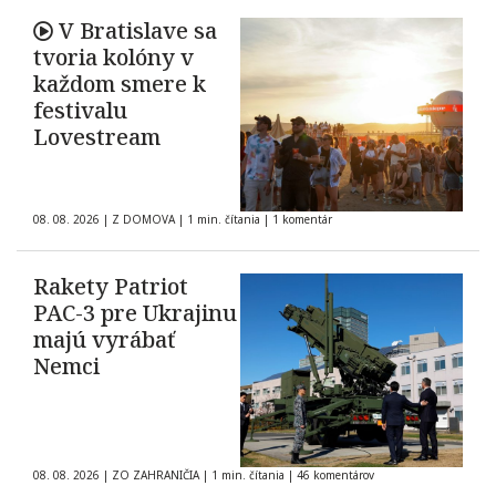
V Bratislave sa
tvoria kolóny v
každom smere k
festivalu
Lovestream
08. 08. 2026
|
Z DOMOVA
|
1 min. čítania
|
1 komentár
Rakety Patriot
PAC-3 pre Ukrajinu
majú vyrábať
Nemci
08. 08. 2026
|
ZO ZAHRANIČIA
|
1 min. čítania
|
46 komentárov