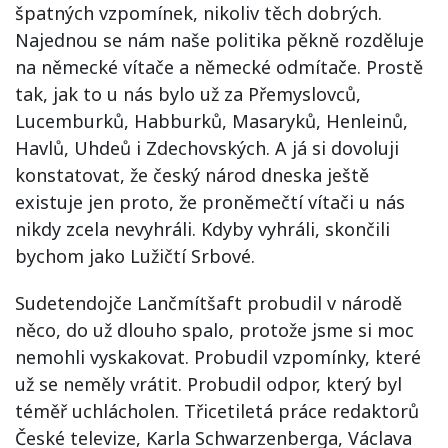
špatných vzpomínek, nikoliv těch dobrých.
Najednou se nám naše politika pěkně rozděluje
na německé vítače a německé odmítače. Prostě
tak, jak to u nás bylo už za Přemyslovců,
Lucemburků, Habburků, Masaryků, Henleinů,
Havlů, Uhdeů i Zdechovských. A já si dovoluji
konstatovat, že český národ dneska ještě
existuje jen proto, že proněmečtí vítači u nás
nikdy zcela nevyhráli. Kdyby vyhráli, skončili
bychom jako Lužičtí Srbové.
Sudetendojče Lančmítšaft probudil v národě
něco, do už dlouho spalo, protože jsme si moc
nemohli vyskakovat. Probudil vzpomínky, které
už se neměly vrátit. Probudil odpor, který byl
téměř uchlácholen. Třicetiletá práce redaktorů
České televize, Karla Schwarzenberga, Václava