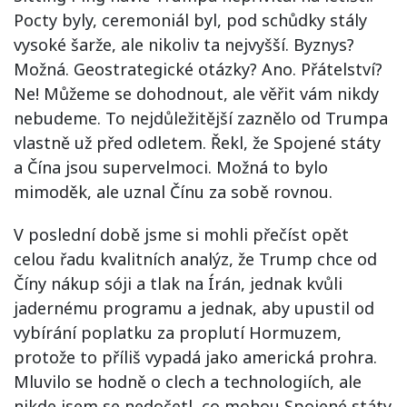
Pocty byly, ceremoniál byl, pod schůdky stály
vysoké šarže, ale nikoliv ta nejvyšší. Byznys?
Možná. Geostrategické otázky? Ano. Přátelství?
Ne! Můžeme se dohodnout, ale věřit vám nikdy
nebudeme. To nejdůležitější zaznělo od Trumpa
vlastně už před odletem. Řekl, že Spojené státy
a Čína jsou supervelmoci. Možná to bylo
mimoděk, ale uznal Čínu za sobě rovnou.
V poslední době jsme si mohli přečíst opět
celou řadu kvalitních analýz, že Trump chce od
Číny nákup sóji a tlak na Írán, jednak kvůli
jadernému programu a jednak, aby upustil od
vybírání poplatku za proplutí Hormuzem,
protože to příliš vypadá jako americká prohra.
Mluvilo se hodně o clech a technologiích, ale
nikde jsem se nedočetl, co mohou Spojené státy