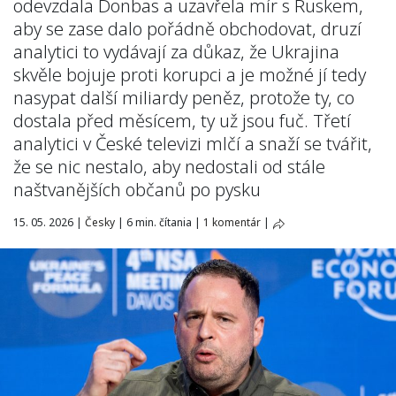
odevzdala Donbas a uzavřela mír s Ruskem,
aby se zase dalo pořádně obchodovat, druzí
analytici to vydávají za důkaz, že Ukrajina
skvěle bojuje proti korupci a je možné jí tedy
nasypat další miliardy peněz, protože ty, co
dostala před měsícem, ty už jsou fuč. Třetí
analytici v České televizi mlčí a snaží se tvářit,
že se nic nestalo, aby nedostali od stále
naštvanějších občanů po pysku
15. 05. 2026
|
Česky
|
6 min. čítania
|
1 komentár
|