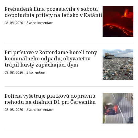
Prebudená Etna pozastavila v sobotu
dopoludnia prílety na letisko v Katánii
08. 08. 2026 |
Žiadne komentáre
Pri prístave v Rotterdame horeli tony
komunálneho odpadu, obyvateľov
trápil hustý zapáchajúci dym
08. 08. 2026 |
2 komentáre
Polícia vyšetruje piatkovú dopravnú
nehodu na diaľnici D1 pri Červeníku
08. 08. 2026 |
Žiadne komentáre