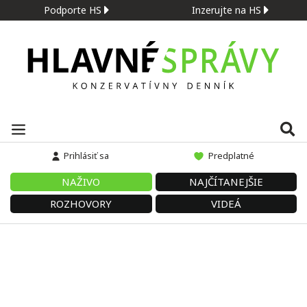
Podporte HS
Inzerujte na HS
Prihlásiť sa
Predplatné
NAŽIVO
NAJČÍTANEJŠIE
ROZHOVORY
VIDEÁ