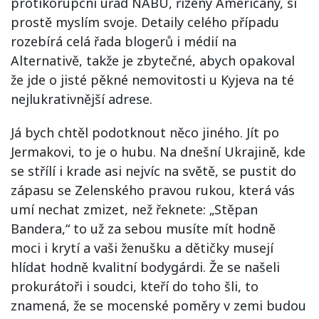
protikorupční úřad NABU, řízený Američany, si
prostě myslím svoje. Detaily celého případu
rozebírá celá řada blogerů i médií na
Alternativě, takže je zbytečné, abych opakoval
že jde o jisté pěkné nemovitosti u Kyjeva na té
nejlukrativnější adrese.
Já bych chtěl podotknout něco jiného. Jít po
Jermakovi, to je o hubu. Na dnešní Ukrajině, kde
se střílí i krade asi nejvíc na světě, se pustit do
zápasu se Zelenského pravou rukou, která vás
umí nechat zmizet, než řeknete: „Stěpan
Bandera,“ to už za sebou musíte mít hodně
moci i krytí a vaši ženušku a dětičky musejí
hlídat hodně kvalitní bodygárdi. Že se našeli
prokurátoři i soudci, kteří do toho šli, to
znamená, že se mocenské poměry v zemi budou