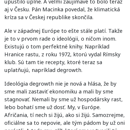
upustilo úplne. A veľmi zaujímavé to bolo teraz
aj v Česku. Pán Macinka povedal, že klimatická
kríza sa v Českej republike skončila.
Ale v západnej Európe to ešte stále platí. Takže
je to v prvom rade o ideológii, o ničom inom.
Existujú o tom perfektné knihy. Napríklad
Hranice rastu, z roku 1972, ktorú vydal Rímsky
klub. Sú tam tie recepty, ktoré teraz sa
uplatňujú, napríklad degrowth.
Ideológia degrowth nie je nová a hlása, že by
sme mali zastaviť ekonomiku a mali by sme
stagnovať. Nemali by sme už hospodársky rast,
lebo bohatí sme už dosť. My, v Európe.
Afričania, tí nech si žijú, ako si žijú. Samozrejme,
oficiálne sa to nepovie, ale tým pádom by už oni