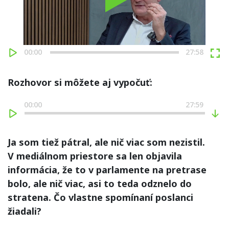
Play
00:00
27:58
Rozhovor si môžete aj vypočuť:
00:00
27:59
Ja som tiež pátral, ale nič viac som nezistil.
V mediálnom priestore sa len objavila
informácia, že to v parlamente na pretrase
bolo, ale nič viac, asi to teda odznelo do
stratena. Čo vlastne spomínaní poslanci
žiadali?