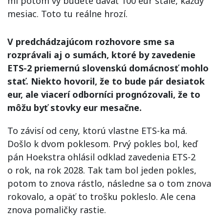
mi potom vy budete dávať 100 eur stále, každý
mesiac. Toto tu reálne hrozí.
V predchádzajúcom rozhovore sme sa
rozprávali aj o sumách, ktoré by zavedenie
ETS-2 priemernú slovenskú domácnosť mohlo
stať. Niekto hovoril, že to bude pár desiatok
eur, ale viacerí odborníci prognózovali, že to
môžu byť stovky eur mesačne.
To závisí od ceny, ktorú vlastne ETS-ka má.
Došlo k dvom poklesom. Prvý pokles bol, keď
pán Hoekstra ohlásil odklad zavedenia ETS-2
o rok, na rok 2028. Tak tam bol jeden pokles,
potom to znova rástlo, následne sa o tom znova
rokovalo, a opäť to trošku pokleslo. Ale cena
znova pomaličky rastie.