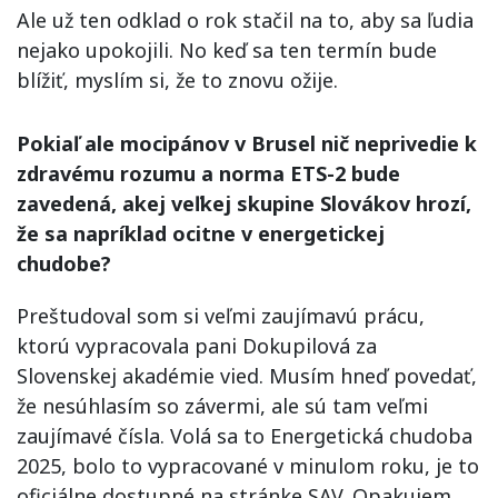
Ale už ten odklad o rok stačil na to, aby sa ľudia
nejako upokojili. No keď sa ten termín bude
blížiť, myslím si, že to znovu ožije.
Pokiaľ ale mocipánov v Brusel nič neprivedie k
zdravému rozumu a norma ETS-2 bude
zavedená, akej veľkej skupine Slovákov hrozí,
že sa napríklad ocitne v energetickej
chudobe?
Preštudoval som si veľmi zaujímavú prácu,
ktorú vypracovala pani Dokupilová za
Slovenskej akadémie vied. Musím hneď povedať,
že nesúhlasím so závermi, ale sú tam veľmi
zaujímavé čísla. Volá sa to Energetická chudoba
2025, bolo to vypracované v minulom roku, je to
oficiálne dostupné na stránke SAV. Opakujem,