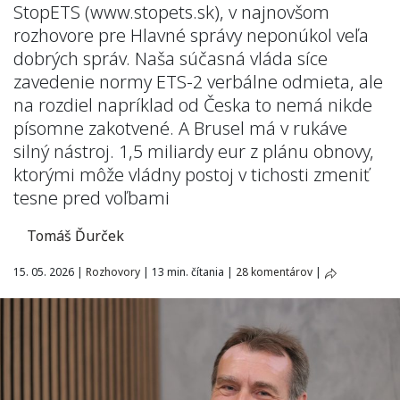
StopETS (www.stopets.sk), v najnovšom
rozhovore pre Hlavné správy neponúkol veľa
dobrých správ. Naša súčasná vláda síce
zavedenie normy ETS-2 verbálne odmieta, ale
na rozdiel napríklad od Česka to nemá nikde
písomne zakotvené. A Brusel má v rukáve
silný nástroj. 1,5 miliardy eur z plánu obnovy,
ktorými môže vládny postoj v tichosti zmeniť
tesne pred voľbami
Tomáš Ďurček
15. 05. 2026
|
Rozhovory
|
13 min. čítania
|
28 komentárov
|