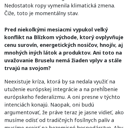
Nedostatok ropy vymenila klimatická zmena.
Čiže, toto je momentálny stav.
Pred niekoľkými mesiacmi vypukol veľký
konflikt na Blízkom východe, ktorý ovplyvňuje
cenu surovín, energetických nosičov, hnojív, aj
mnohých iných látok a produktov. Ani toto na
uvažovanie Bruselu nemá žiaden vplyv a stále
trvajú na svojom?
Neexistuje kríza, ktorá by sa nedala využiť na
utuženie európskej integrácie a na prehĺbenie
európskeho federalizmu. A oni presne v týchto
intenciách konajú. Naopak, oni budú
argumentovať, že práve teraz je jasne vidieť, ako
musíme odísť od tradičných fosílnych palív a
musíme prejsť na bezemisné hospodárstvo. Aby