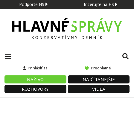
Podporte HS
Inzerujte na HS
Prihlásiť sa
Predplatné
NAŽIVO
NAJČÍTANEJŠIE
ROZHOVORY
VIDEÁ