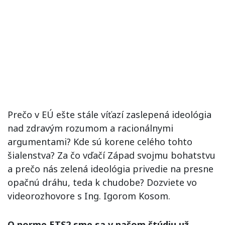
Prečo v EÚ ešte stále víťazí zaslepená ideológia
nad zdravým rozumom a racionálnymi
argumentami? Kde sú korene celého tohto
šialenstva? Za čo vďačí Západ svojmu bohatstvu
a prečo nás zelená ideológia privedie na presne
opačnú dráhu, teda k chudobe? Dozviete vo
videorozhovore s Ing. Igorom Kosom.
O norme ETS2 sme sa v našom štúdiu už