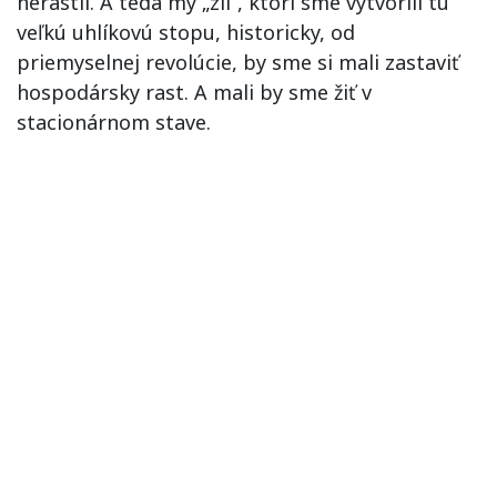
nerástli. A teda my „zlí“, ktorí sme vytvorili tú
veľkú uhlíkovú stopu, historicky, od
priemyselnej revolúcie, by sme si mali zastaviť
hospodársky rast. A mali by sme žiť v
stacionárnom stave.