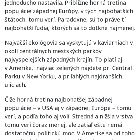
jednoducho nastavila. Približne horná tretina
populácie západnej Európy, v tých najbohatších
štátoch, tomu verí. Paradoxne, sú to práve tí
najbohatší ľudia, ktorých sa to dotkne najmenej.
Najväčší ekológovia sa vyskytujú v kaviarniach v
okolí centrálnych mestských parkov
najvyspelejších západných krajín. To platí aj
v Amerike, najviac zelených nájdete pri Central
Parku v New Yorku, a priľahlých najdrahších
uliciach.
Čiže horná tretina najbohatšej západnej
populácie – v USA aj v západnej Európe – tomu
verí, a podľa toho aj volí. Stredná a nižšia vrstva
tomu verí čoraz menej, ale zatiaľ ešte nemá
dostatočnú politickú moc. V Amerike sa od toho