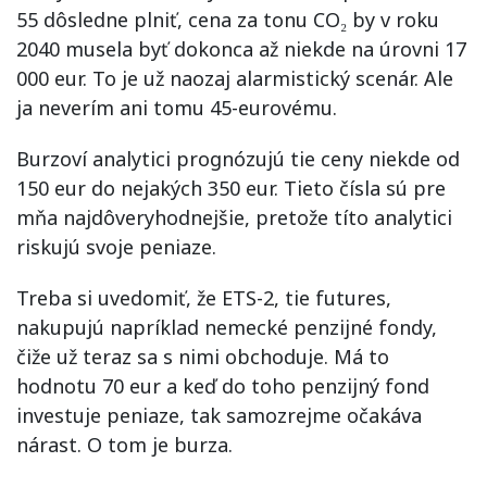
55 dôsledne plniť, cena za tonu CO₂ by v roku
2040 musela byť dokonca až niekde na úrovni 17
000 eur. To je už naozaj alarmistický scenár. Ale
ja neverím ani tomu 45-eurovému.
Burzoví analytici prognózujú tie ceny niekde od
150 eur do nejakých 350 eur. Tieto čísla sú pre
mňa najdôveryhodnejšie, pretože títo analytici
riskujú svoje peniaze.
Treba si uvedomiť, že ETS-2, tie futures,
nakupujú napríklad nemecké penzijné fondy,
čiže už teraz sa s nimi obchoduje. Má to
hodnotu 70 eur a keď do toho penzijný fond
investuje peniaze, tak samozrejme očakáva
nárast. O tom je burza.