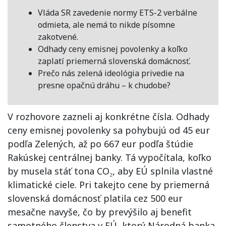
Vláda SR zavedenie normy ETS-2 verbálne
odmieta, ale nemá to nikde písomne
zakotvené.
Odhady ceny emisnej povolenky a koľko
zaplatí priemerná slovenská domácnosť.
Prečo nás zelená ideológia privedie na
presne opačnú dráhu – k chudobe?
V rozhovore zazneli aj konkrétne čísla. Odhady
ceny emisnej povolenky sa pohybujú od 45 eur
podľa Zelených, až po 667 eur podľa štúdie
Rakúskej centrálnej banky. Tá vypočítala, koľko
by musela stáť tona CO₂, aby EÚ splnila vlastné
klimatické ciele. Pri takejto cene by priemerná
slovenská domácnosť platila cez 500 eur
mesačne navyše, čo by prevýšilo aj benefit
samotného členstva v EÚ, ktorý Národná banka