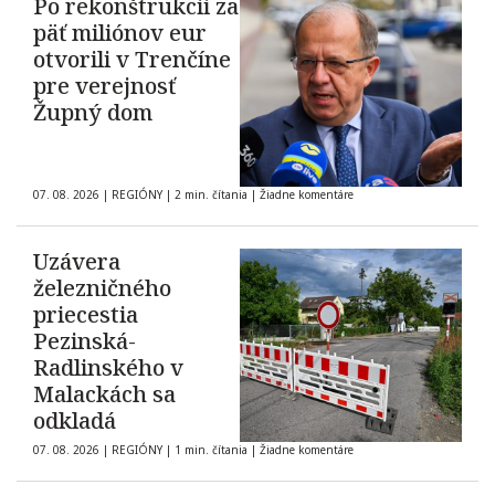
Po rekonštrukcii za
päť miliónov eur
otvorili v Trenčíne
pre verejnosť
Župný dom
07. 08. 2026
|
REGIÓNY
|
2 min. čítania
|
Žiadne komentáre
Uzávera
železničného
priecestia
Pezinská-
Radlinského v
Malackách sa
odkladá
07. 08. 2026
|
REGIÓNY
|
1 min. čítania
|
Žiadne komentáre