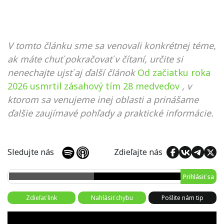
V tomto článku sme sa venovali konkrétnej téme,
ak máte chuť pokračovať v čítaní, určite si
nenechajte ujsť aj ďalší článok
Od začiatku roka
2026 usmrtil zásahový tím 28 medveďov
, v
ktorom sa venujeme inej oblasti a prinášame
ďalšie zaujímavé pohľady a praktické informácie.
Sledujte nás
Zdieľajte nás
Prihlásiť sa
Zdieľať link
Nahlásiť chybu
Pošlite nám tip