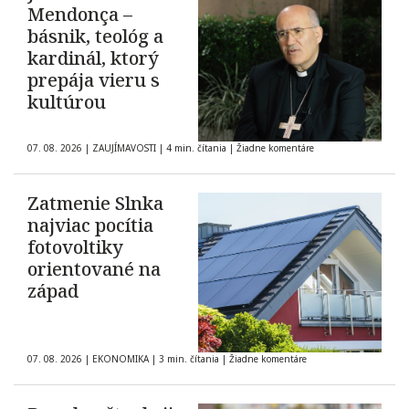
Mendonça –
básnik, teológ a
kardinál, ktorý
prepája vieru s
kultúrou
07. 08. 2026
|
ZAUJÍMAVOSTI
|
4 min. čítania
|
Žiadne komentáre
Zatmenie Slnka
najviac pocítia
fotovoltiky
orientované na
západ
07. 08. 2026
|
EKONOMIKA
|
3 min. čítania
|
Žiadne komentáre