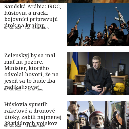
Saudská Arábia: IRGC,
húsíovia a irackí
bojovníci pripravujú
útok na krajinu
07. 08. 2026 |
Žiadne komentáre
Zelenskyj by sa mal
mať na pozore.
Minister, ktorého
odvolal hovorí, že na
jeseň sa to bude iba
radikalizovať
07. 08. 2026 |
5 komentárov
Húsíovia spustili
raketové a dronové
útoky, zabili najmenej
38 vládnych vojakov
06. 08. 2026 |
15 komentárov