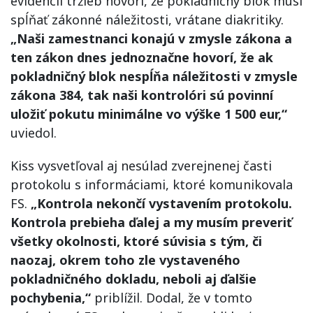
evidencii tržieb hovorí, že pokladničný blok musí
spĺňať zákonné náležitosti, vrátane diakritiky.
„Naši zamestnanci konajú v zmysle zákona a
ten zákon dnes jednoznačne hovorí, že ak
pokladničný blok nespĺňa náležitosti v zmysle
zákona 384, tak naši kontrolóri sú povinní
uložiť pokutu minimálne vo výške 1 500 eur,“
uviedol.
Kiss vysvetľoval aj nesúlad zverejnenej časti
protokolu s informáciami, ktoré komunikovala
FS.
„Kontrola nekončí vystavením protokolu.
Kontrola prebieha ďalej a my musím preveriť
všetky okolnosti, ktoré súvisia s tým, či
naozaj, okrem toho zle vystaveného
pokladničného dokladu, neboli aj ďalšie
pochybenia,“
priblížil. Dodal, že v tomto