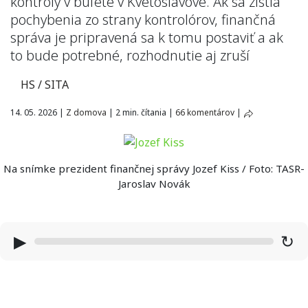
kontroly v bufete v Kvetoslavove. Ak sa zistia
pochybenia zo strany kontrolórov, finančná
správa je pripravená sa k tomu postaviť a ak
to bude potrebné, rozhodnutie aj zruší
HS / SITA
14. 05. 2026
|
Z domova
|
2 min. čítania
|
66 komentárov
|
Na snímke prezident finančnej správy Jozef Kiss / Foto: TASR-
Jaroslav Novák
▶
↻