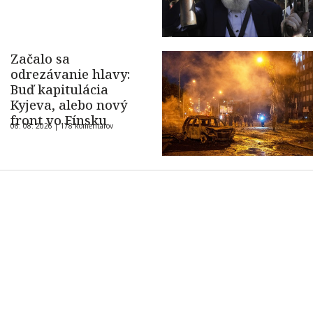
Začalo sa
odrezávanie hlavy:
Buď kapitulácia
Kyjeva, alebo nový
front vo Fínsku
06. 08. 2026 |
178 komentárov