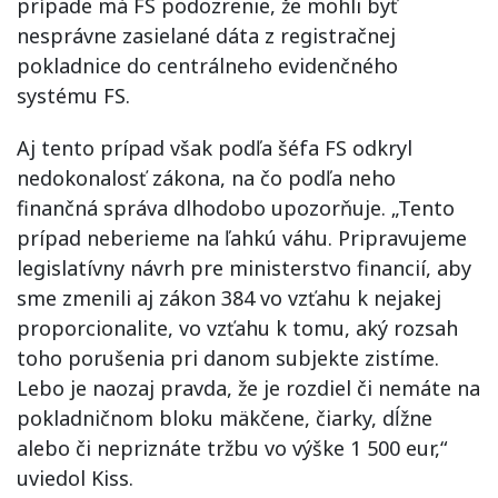
prípade má FS podozrenie, že mohli byť
nesprávne zasielané dáta z registračnej
pokladnice do centrálneho evidenčného
systému FS.
Aj tento prípad však podľa šéfa FS odkryl
nedokonalosť zákona, na čo podľa neho
finančná správa dlhodobo upozorňuje. „Tento
prípad neberieme na ľahkú váhu. Pripravujeme
legislatívny návrh pre ministerstvo financií, aby
sme zmenili aj zákon 384 vo vzťahu k nejakej
proporcionalite, vo vzťahu k tomu, aký rozsah
toho porušenia pri danom subjekte zistíme.
Lebo je naozaj pravda, že je rozdiel či nemáte na
pokladničnom bloku mäkčene, čiarky, dĺžne
alebo či nepriznáte tržbu vo výške 1 500 eur,“
uviedol Kiss.