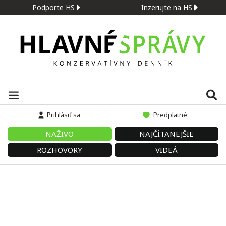
Podporte HS
Inzerujte na HS
Prihlásiť sa
Predplatné
NAŽIVO
NAJČÍTANEJŠIE
ROZHOVORY
VIDEÁ