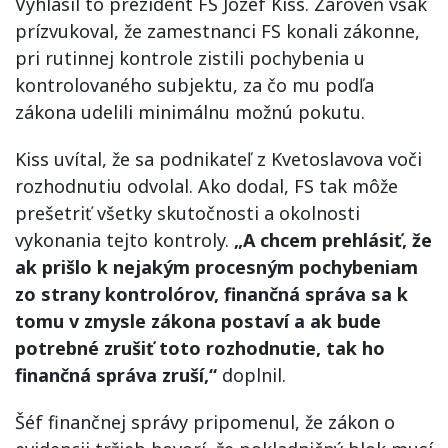
Vyhlásil to prezident FS Jozef Kiss. Zároveň však
prízvukoval, že zamestnanci FS konali zákonne,
pri rutinnej kontrole zistili pochybenia u
kontrolovaného subjektu, za čo mu podľa
zákona udelili minimálnu možnú pokutu.
Kiss uvítal, že sa podnikateľ z Kvetoslavova voči
rozhodnutiu odvolal. Ako dodal, FS tak môže
prešetriť všetky skutočnosti a okolnosti
vykonania tejto kontroly.
„A chcem prehlásiť, že
ak prišlo k nejakým procesným pochybeniam
zo strany kontrolórov, finančná správa sa k
tomu v zmysle zákona postaví a ak bude
potrebné zrušiť toto rozhodnutie, tak ho
finančná správa zruší,“
doplnil.
Šéf finančnej správy pripomenul, že zákon o