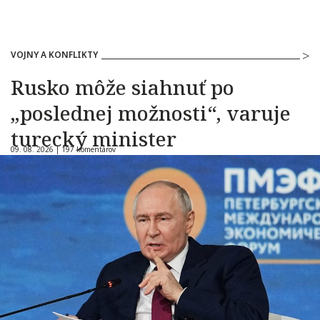
VOJNY A KONFLIKTY
Rusko môže siahnuť po
„poslednej možnosti“, varuje
turecký minister
09. 08. 2026 |
197 komentárov