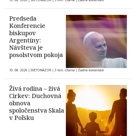
10. 08. 2026
|
SVETONÁZOR
|
3 min. čítania
|
Žiadne komentáre
Predseda
Konferencie
biskupov
Argentíny:
Návšteva je
posolstvom pokoja
10. 08. 2026
|
SVETONÁZOR
|
3 min. čítania
|
Žiadne komentáre
Živá rodina – živá
Cirkev: Duchovná
obnova
spoločenstva Skala
v Poľsku