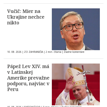
Vučič: Mier na
Ukrajine nechce
nikto
10. 08. 2026
|
ZO ZAHRANIČIA
|
2 min. čítania
|
Žiadne komentáre
Pápež Lev XIV. má
v Latinskej
Amerike prevažne
podporu, najviac v
Peru