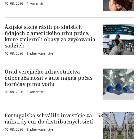
10. 08. 2026 |
1 komentár
Ázijské akcie rástli po slabších
údajoch z amerického trhu práce,
ktoré zmiernili obavy zo zvyšovania
sadzieb
10. 08. 2026 |
Žiadne komentáre
Úrad verejného zdravotníctva
odporúča nosiť v aute najmä počas
horúčav pitnú vodu
10. 08. 2026 |
1 komentár
Portugalsko schválilo investície za 1,58
miliardy eur do distribučných sietí
10. 08. 2026 |
Žiadne komentáre