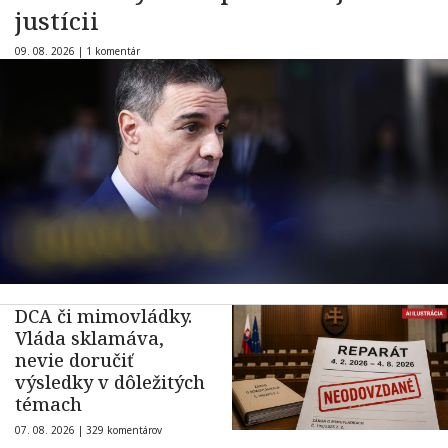
justícii
09. 08. 2026 |
1 komentár
DCA či mimovládky.
Vláda sklamáva,
nevie doručiť
výsledky v dôležitých
témach
07. 08. 2026 |
329 komentárov