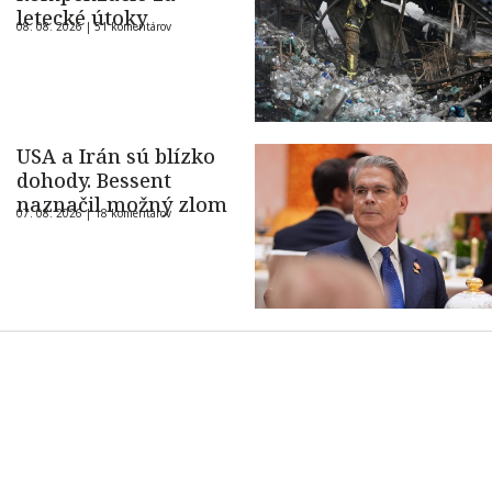
letecké útoky
08. 08. 2026 |
51 komentárov
USA a Irán sú blízko
dohody. Bessent
naznačil možný zlom
07. 08. 2026 |
18 komentárov