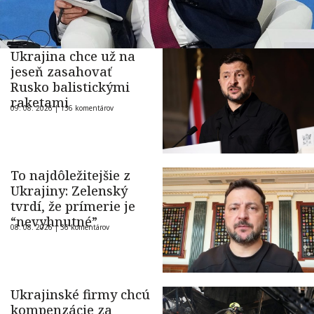
Ukrajina chce už na
jeseň zasahovať
Rusko balistickými
raketami
09. 08. 2026 |
136 komentárov
To najdôležitejšie z
Ukrajiny: Zelenský
tvrdí, že prímerie je
“nevyhnutné”
08. 08. 2026 |
36 komentárov
Ukrajinské firmy chcú
kompenzácie za