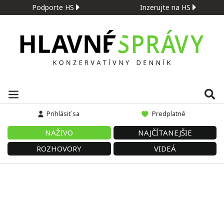
Podporte HS
Inzerujte na HS
Prihlásiť sa
Predplatné
NAŽIVO
NAJČÍTANEJŠIE
ROZHOVORY
VIDEÁ