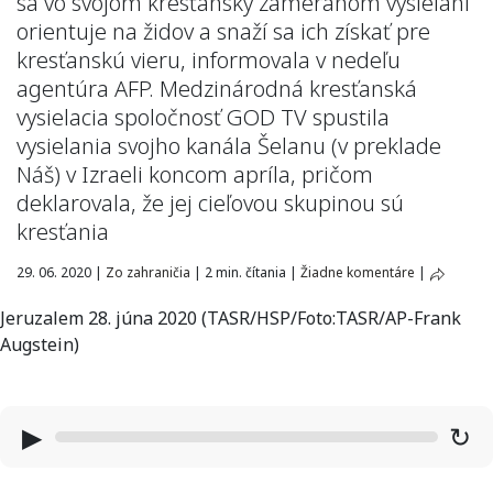
sa vo svojom kresťansky zameranom vysielaní
orientuje na židov a snaží sa ich získať pre
kresťanskú vieru, informovala v nedeľu
agentúra AFP. Medzinárodná kresťanská
vysielacia spoločnosť GOD TV spustila
vysielania svojho kanála Šelanu (v preklade
Náš) v Izraeli koncom apríla, pričom
deklarovala, že jej cieľovou skupinou sú
kresťania
29. 06. 2020
|
Zo zahraničia
|
2 min. čítania
|
Žiadne komentáre
|
Jeruzalem 28. júna 2020 (TASR/HSP/Foto:TASR/AP-Frank
Augstein)
▶
↻