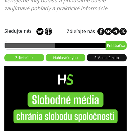
venujeme inej oblasti a prinášame ďalšie
zaujímavé pohľady a praktické informácie.
Sledujte nás
Zdieľajte nás
Prihlásiť sa
Zdieľať link
Nahlásiť chybu
Pošlite nám tip