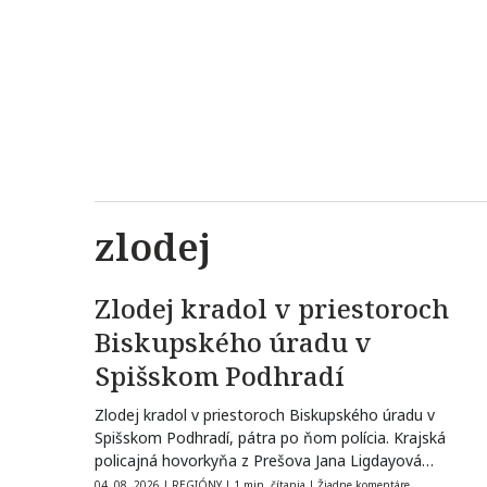
zlodej
Zlodej kradol v priestoroch
Biskupského úradu v
Spišskom Podhradí
Zlodej kradol v priestoroch Biskupského úradu v
Spišskom Podhradí, pátra po ňom polícia. Krajská
policajná hovorkyňa z Prešova Jana Ligdayová…
04. 08. 2026
|
REGIÓNY
|
1 min. čítania
|
Žiadne komentáre