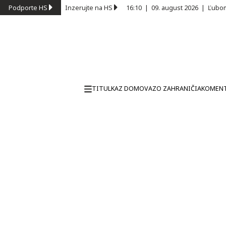
Podporte HS
Inzerujte na HS
16:10
|
09. august 2026
|
Ľubom
TITULKA
Z DOMOVA
ZO ZAHRANIČIA
KOMEN