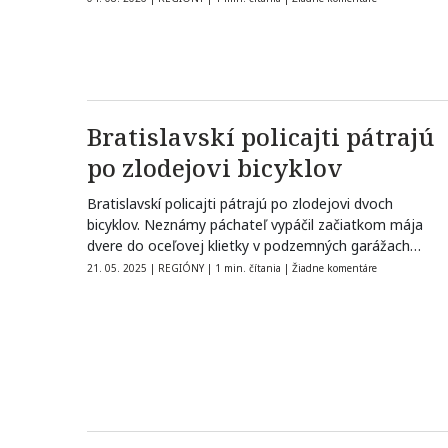
Bratislavskí policajti pátrajú
po zlodejovi bicyklov
Bratislavskí policajti pátrajú po zlodejovi dvoch
bicyklov. Neznámy páchateľ vypáčil začiatkom mája
dvere do oceľovej klietky v podzemných garážach
na…
21. 05. 2025
|
REGIÓNY
|
1 min. čítania
|
Žiadne komentáre