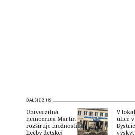
ĎALŠIE Z HS
Univerzitná
V loka
nemocnica Martin
ulice 
rozširuje možnosti
Bystrici
liečby detskej
výsky