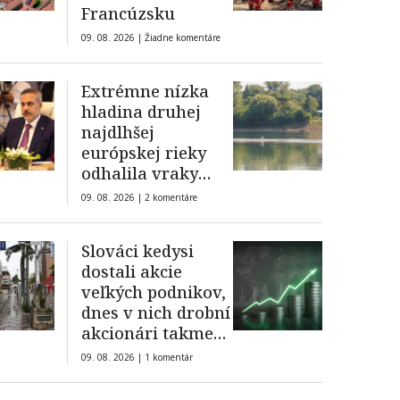
Francúzsku
09. 08. 2026 |
Žiadne komentáre
Extrémne nízka
hladina druhej
najdlhšej
európskej rieky
odhalila vraky
nacistických lodí
09. 08. 2026 |
2 komentáre
aj mamutie kosti
Slováci kedysi
dostali akcie
veľkých podnikov,
dnes v nich drobní
akcionári takmer
neexistujú
09. 08. 2026 |
1 komentár