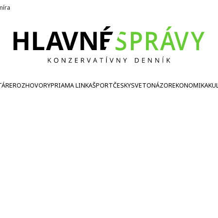
íra
TÁRE
ROZHOVORY
PRIAMA LINKA
ŠPORT
ČESKY
SVETONÁZOR
EKONOMIKA
KU