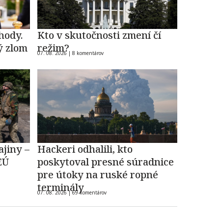
hody.
Kto v skutočnosti zmení čí
ý zlom
režim?
07. 08. 2026 |
8 komentárov
ajiny –
Hackeri odhalili, kto
EÚ
poskytoval presné súradnice
pre útoky na ruské ropné
terminály
07. 08. 2026 |
69 komentárov