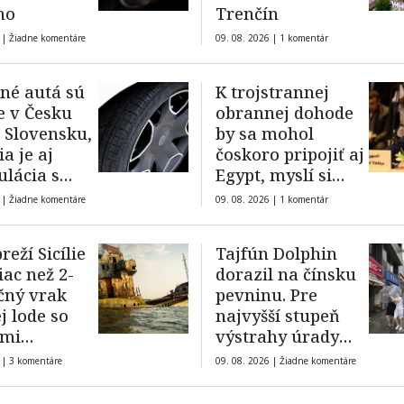
ho
Trenčín
 |
Žiadne komentáre
09. 08. 2026 |
1 komentár
né autá sú
K trojstrannej
e v Česku
obrannej dohode
 Slovensku,
by sa mohol
ia je aj
čoskoro pripojiť aj
lácia s
Egypt, myslí si
etrami
minister
 |
Žiadne komentáre
09. 08. 2026 |
1 komentár
zahraničia Hakan
Fidan
reží Sicílie
Tajfún Dolphin
iac než 2-
dorazil na čínsku
očný vrak
pevninu. Pre
j lode so
najvyšší stupeň
ami
výstrahy úrady
vaných
evakuovali
 |
3 komentáre
09. 08. 2026 |
Žiadne komentáre
státisíce ľudí a
zrušili tisícky letov