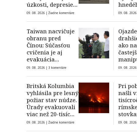
úzkosti, depresie a
hnedé
porúch správania
09. 08. 2026 |
Žiadne komentáre
09. 08. 2026
Taiwan nacvičuje
Ojazde
obranu pred
drahši
Čínou: Súčasťou
ako na
cvičenia je aj
častejš
evakuácia
manipu
prezidenta
kilom
09. 08. 2026 |
3 komentáre
09. 08. 2026
Britská Kolumbia
Pri pob
vyhlásila pre lesný
našli v
požiar stav núdze.
tisícr
Úrady evakuovali
rímske
viac než 20-tisíc
stovk
ľudí aj s leteckou
zacho
09. 08. 2026 |
Žiadne komentáre
09. 08. 2026
pomocou
amfor