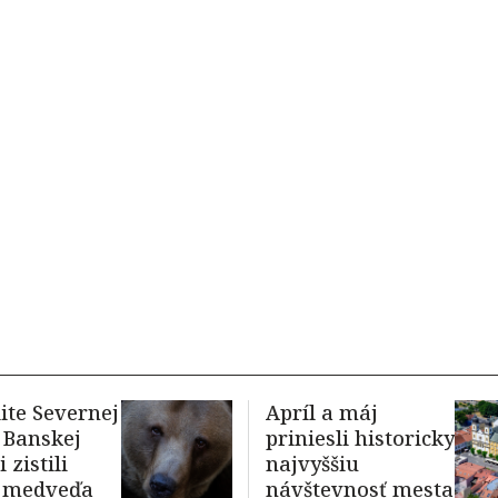
lite Severnej
Apríl a máj
v Banskej
priniesli historicky
 zistili
najvyššiu
t medveďa
návštevnosť mesta