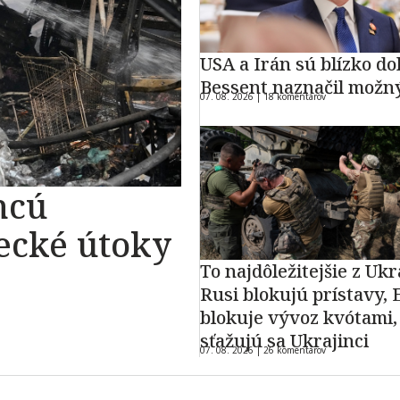
USA a Irán sú blízko do
Bessent naznačil možn
07. 08. 2026 |
18 komentárov
hcú
ecké útoky
To najdôležitejšie z Ukr
Rusi blokujú prístavy, 
blokuje vývoz kvótami,
sťažujú sa Ukrajinci
07. 08. 2026 |
26 komentárov