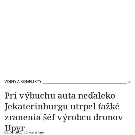
VOJNY A KONFLIKTY
Pri výbuchu auta neďaleko
Jekaterinburgu utrpel ťažké
zranenia šéf výrobcu dronov
Upyr
05. 08. 2026 |
2 komentáre