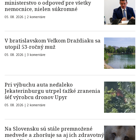
ministerstvo o odpoveď pre všetky
nemocnice, nielen súkromné
05. 08. 2026 |
2 komentáre
V bratislavskom Veľkom Draždiaku sa
utopil 53-ročný muž
05. 08. 2026 |
3 komentáre
Pri výbuchu auta neďaleko
Jekaterinburgu utrpel ťažké zranenia
šéf výrobcu dronov Upyr
05. 08. 2026 |
2 komentáre
Na Slovensku sú stále premnožené
medvede a zhoršuje sa aj ich zdravotný