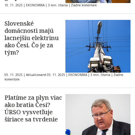
zdravý rozum
10. 11. 2025
|
EKONOMIKA
|
3 min. čítania
|
Žiadne komentáre
Slovenské
domácnosti majú
lacnejšiu elektrinu
ako Česi. Čo je za
tým?
05. 11. 2025
|
Aktualizované 05. 11. 2025
|
EKONOMIKA
|
3 min. čítania
|
Žiadne
komentáre
Platíme za plyn viac
ako bratia Česi?
ÚRSO vysvetľuje
šíriace sa tvrdenie