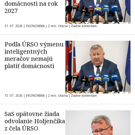
domácnosti na rok
2027
31. 07. 2026
|
EKONOMIKA
|
2 min. čítania
|
Žiadne komentáre
Podľa ÚRSO výmenu
inteligentných
meračov nemajú
platiť domácnosti
15. 07. 2026
|
EKONOMIKA
|
2 min. čítania
|
Žiadne komentáre
SaS opätovne žiada
odvolanie Holjenčíka
z čela ÚRSO