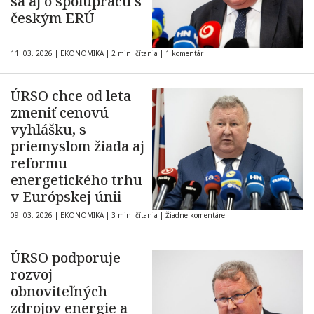
sa aj o spoluprácu s
českým ERÚ
11. 03. 2026
|
EKONOMIKA
|
2 min. čítania
|
1 komentár
ÚRSO chce od leta
zmeniť cenovú
vyhlášku, s
priemyslom žiada aj
reformu
energetického trhu
v Európskej únii
09. 03. 2026
|
EKONOMIKA
|
3 min. čítania
|
Žiadne komentáre
ÚRSO podporuje
rozvoj
obnoviteľných
zdrojov energie a