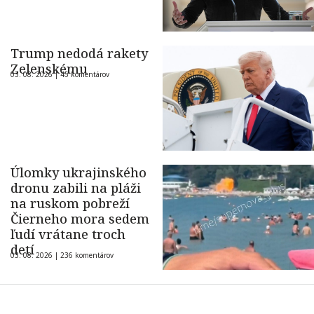
Trump nedodá rakety
Zelenskému
03. 08. 2026 |
45 komentárov
Úlomky ukrajinského
dronu zabili na pláži
na ruskom pobreží
Čierneho mora sedem
ľudí vrátane troch
detí
03. 08. 2026 |
236 komentárov