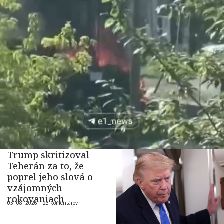
Trump skritizoval
Teherán za to, že
poprel jeho slová o
vzájomných
rokovaniach
03. 08. 2026 |
23 komentárov