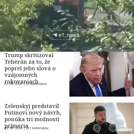
Trump skritizoval
Teherán za to, že
poprel jeho slová o
vzájomných
rokovaniach
03. 08. 2026 |
23 komentárov
Zelenskyj predstavil
Putinovi nový návrh,
ponúka tri možnosti
prímeria
03. 08. 2026 |
421 komentárov