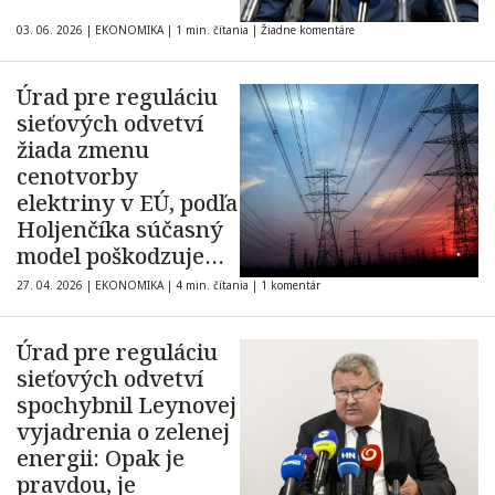
03. 06. 2026
|
EKONOMIKA
|
1 min. čítania
|
Žiadne komentáre
Úrad pre reguláciu
sieťových odvetví
žiada zmenu
cenotvorby
elektriny v EÚ, podľa
Holjenčíka súčasný
model poškodzuje
Slovensko
27. 04. 2026
|
EKONOMIKA
|
4 min. čítania
|
1 komentár
Úrad pre reguláciu
sieťových odvetví
spochybnil Leynovej
vyjadrenia o zelenej
energii: Opak je
pravdou, je