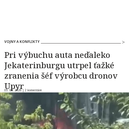
VOJNY A KONFLIKTY
Pri výbuchu auta neďaleko
Jekaterinburgu utrpel ťažké
zranenia šéf výrobcu dronov
Upyr
05. 08. 2026 |
2 komentáre