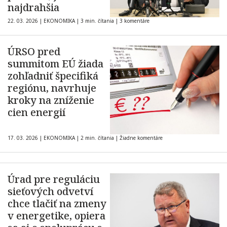
najdrahšia
22. 03. 2026
|
EKONOMIKA
|
3 min. čítania
|
3 komentáre
ÚRSO pred
summitom EÚ žiada
zohľadniť špecifiká
regiónu, navrhuje
kroky na zníženie
cien energií
17. 03. 2026
|
EKONOMIKA
|
2 min. čítania
|
Žiadne komentáre
Úrad pre reguláciu
sieťových odvetví
chce tlačiť na zmeny
v energetike, opiera