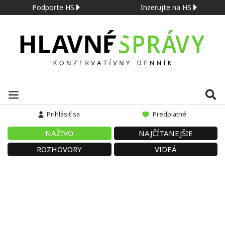
Podporte HS
Inzerujte na HS
Prihlásiť sa
Predplatné
NAŽIVO
NAJČÍTANEJŠIE
ROZHOVORY
VIDEÁ