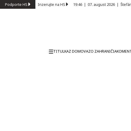
Podporte HS
Inzerujte na HS
19:46
|
07. august 2026
|
Štefá
TITULKA
Z DOMOVA
ZO ZAHRANIČIA
KOMEN