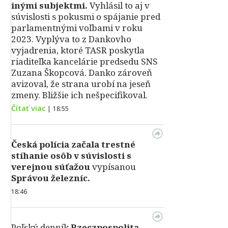
inými subjektmi.
Vyhlásil to aj v
súvislosti s pokusmi o spájanie pred
parlamentnými voľbami v roku
2023. Vyplýva to z Dankovho
vyjadrenia, ktoré TASR poskytla
riaditeľka kancelárie predsedu SNS
Zuzana Škopcová. Danko zároveň
avizoval, že strana urobí na jeseň
zmeny. Bližšie ich nešpecifikoval.
Čítať viac
|
18:55
Česká polícia začala trestné
stíhanie osôb v súvislosti s
verejnou súťažou
vypísanou
Správou železníc.
18:46
Poľský denník
Rzeczpospolita