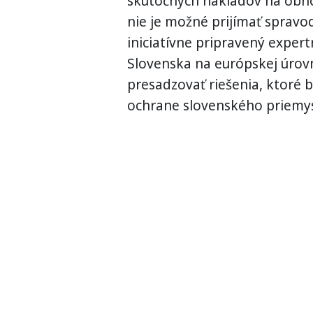
skutočných nákladov na obnov
nie je možné prijímať spravo
iniciatívne pripravený exper
Slovenska na európskej úro
presadzovať riešenia, ktoré by
ochrane slovenského priemys