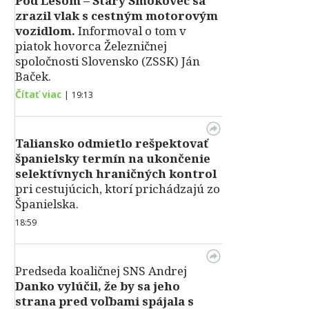
Pod Lesom – Starý Smokovec sa
zrazil vlak s cestným motorovým
vozidlom.
Informoval o tom v
piatok hovorca Železničnej
spoločnosti Slovensko (ZSSK) Ján
Baček.
Čítať viac
|
19:13
Taliansko odmietlo rešpektovať
španielsky termín na ukončenie
selektívnych hraničných kontrol
pri cestujúcich, ktorí prichádzajú zo
Španielska.
18:59
Predseda koaličnej SNS Andrej
Danko vylúčil, že by sa jeho
strana pred voľbami spájala s