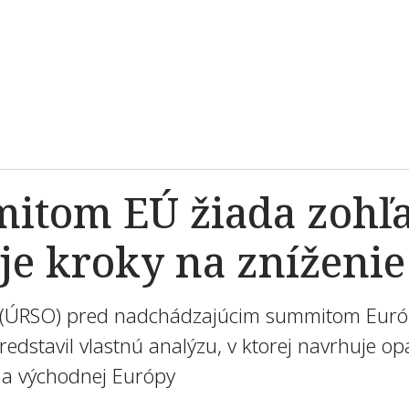
tom EÚ žiada zohľad
e kroky na zníženie 
í (ÚRSO) pred nadchádzajúcim summitom Európ
edstavil vlastnú analýzu, v ktorej navrhuje opa
j a východnej Európy