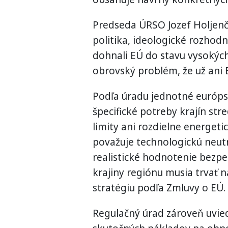
Predseda ÚRSO Jozef Holjenčí
politika, ideologické rozhodn
dohnali EÚ do stavu vysokých 
obrovský problém, že už ani 
Podľa úradu jednotné európs
špecifické potreby krajín str
limity ani rozdielne energeti
považuje technologickú neutr
realistické hodnotenie bezpe
krajiny regiónu musia trvať 
stratégiu podľa Zmluvy o EÚ.
Regulačný úrad zároveň uvied