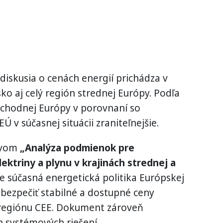
diskusia o cenách energií prichádza v
ko aj celý región strednej Európy. Podľa
ýchodnej Európy v porovnaní so
 v súčasnej situácii zraniteľnejšie.
ázvom
„Analýza podmienok pre
elektriny a plynu v krajinách strednej a
e súčasná energetická politika Európskej
bezpečiť stabilné a dostupné ceny
y regiónu CEE. Dokument zároveň
 systémových riešení.