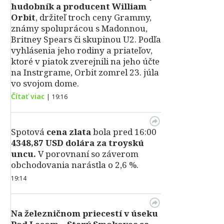
hudobník a producent William
Orbit
, držiteľ troch ceny Grammy,
známy spoluprácou s Madonnou,
Britney Spears či skupinou U2. Podľa
vyhlásenia jeho rodiny a priateľov,
ktoré v piatok zverejnili na jeho účte
na Instrgrame, Orbit zomrel 23. júla
vo svojom dome.
Čítať viac
|
19:16
Spotová
cena zlata
bola pred 16:00
4348,87 USD dolára za troyskú
uncu.
V porovnaní so záverom
obchodovania narástla o 2,6 %.
19:14
Na železničnom priecestí v úseku