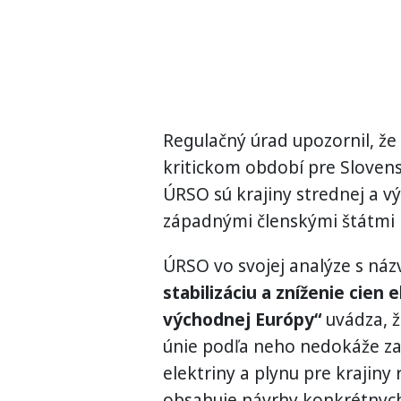
Regulačný úrad upozornil, že 
kritickom období pre Slovens
ÚRSO sú krajiny strednej a v
západnými členskými štátmi EÚ
ÚRSO vo svojej analýze s n
stabilizáciu a zníženie cien 
východnej Európy“
uvádza, ž
únie podľa neho nedokáže za
elektriny a plynu pre krajin
obsahuje návrhy konkrétnych