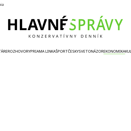
nia
TÁRE
ROZHOVORY
PRIAMA LINKA
ŠPORT
ČESKY
SVETONÁZOR
EKONOMIKA
KU