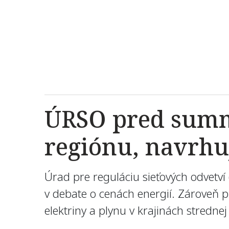
ÚRSO pred summi
regiónu, navrhuj
Úrad pre reguláciu sieťových odvetv
v debate o cenách energií. Zároveň pr
elektriny a plynu v krajinách stredne