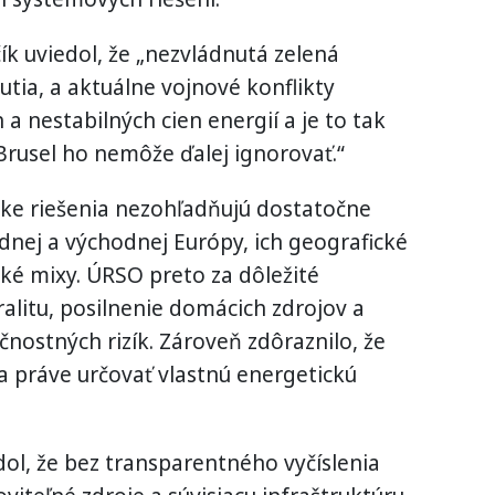
k uviedol, že „nezvládnutá zelená
utia, a aktuálne vojnové konflikty
a nestabilných cien energií a je to tak
Brusel ho nemôže ďalej ignorovať.“
ke riešenia nezohľadňujú dostatočne
ednej a východnej Európy, ich geografické
cké mixy. ÚRSO preto za dôležité
alitu, posilnenie domácich zdrojov a
čnostných rizík. Zároveň zdôraznilo, že
na práve určovať vlastnú energetickú
ol, že bez transparentného vyčíslenia