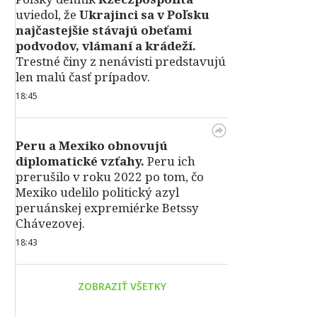
uviedol, že
Ukrajinci sa v Poľsku
najčastejšie stávajú obeťami
podvodov, vlámaní a krádeží.
Trestné činy z nenávisti predstavujú
len malú časť prípadov.
18:45
Peru a Mexiko obnovujú
diplomatické vzťahy.
Peru ich
prerušilo v roku 2022 po tom, čo
Mexiko udelilo politický azyl
peruánskej expremiérke Betssy
Chávezovej.
18:43
ZOBRAZIŤ VŠETKY