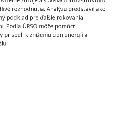
iteľné zdroje a súvisiacu infraštruktúru
dlivé rozhodnutia. Analýzu predstavil ako
tný podklad pre ďalšie rokovania
vni. Podľa ÚRSO môže pomôcť
 prispeli k zníženiu cien energií a
lu.