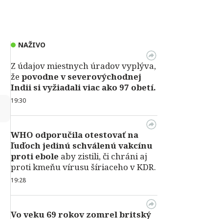
NAŽIVO
Z údajov miestnych úradov vyplýva,
že
povodne v severovýchodnej
Indii si vyžiadali viac ako 97 obetí.
19:30
↻
WHO odporučila otestovať na
ľuďoch jedinú schválenú vakcínu
proti ebole
aby zistili, či chráni aj
proti kmeňu vírusu šíriaceho v KDR.
19:28
Vo veku 69 rokov zomrel britský