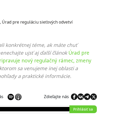
,
Úrad pre reguláciu sieťových odvetví
li konkrétnej téme, ak máte chuť
nenechajte ujsť aj ďalší článok
Úrad pre
pripravuje nový regulačný rámec, zmeny
 ktorom sa venujeme inej oblasti a
ohľady a praktické informácie.
 nás
Zdieľajte nás
Prihlásiť sa