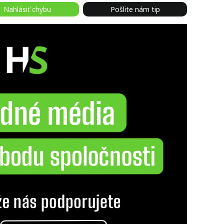
Nahlásiť chybu
Pošlite nám tip