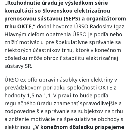
„Rozhodnutie úradu je výsledkom série
konzultácií so Slovenskou elektrizačnou
prenosovou sústavou (SEPS) a organizátorom
trhu OKTE,“
dodal hovorca ÚRSO Radoslav Igaz.
Hlavným cieľom opatrenia ÚRSO je podľa neho
znížiť motiváciu pre špekulatívne správanie sa
niektorých účastníkov trhu, ktoré v konečnom
dôsledku môže ohroziť stabilitu elektrizačnej
sústavy SR.
ÚRSO ex offo upraví násobky cien elektriny v
prevádzkovom poriadku spoločnosti OKTE z
hodnoty 1,5 na 1,1. V praxi to bude podľa
regulačného úradu znamenať spravodlivejšie a
zodpovednejšie správanie sa subjektov na trhu
a zníženie motivácie na špekulatívne obchody s
elektrinou.
„V konečnom dôsledku prispejeme