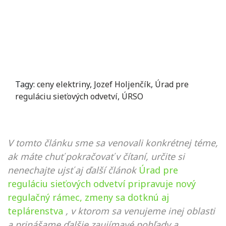
Tagy:
ceny elektriny
,
Jozef Holjenčík
,
Úrad pre
reguláciu sieťových odvetví
,
ÚRSO
V tomto článku sme sa venovali konkrétnej téme,
ak máte chuť pokračovať v čítaní, určite si
nenechajte ujsť aj ďalší článok
Úrad pre
reguláciu sieťových odvetví pripravuje nový
regulačný rámec, zmeny sa dotknú aj
teplárenstva
, v ktorom sa venujeme inej oblasti
a prinášame ďalšie zaujímavé pohľady a