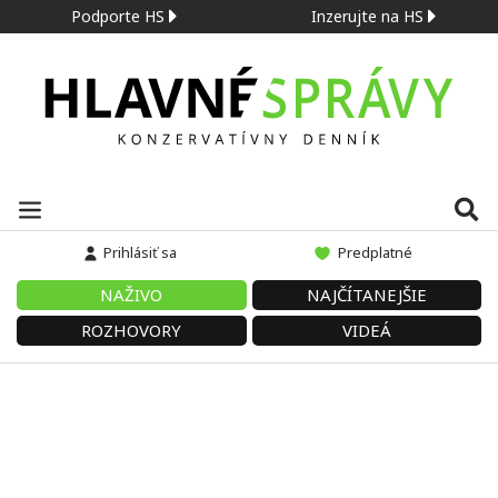
Podporte HS
Inzerujte na HS
Prihlásiť sa
Predplatné
NAŽIVO
NAJČÍTANEJŠIE
ROZHOVORY
VIDEÁ