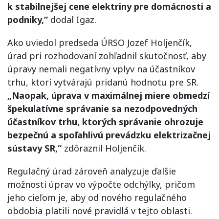
k stabilnejšej cene elektriny pre domácnosti a
podniky,“
dodal Igaz.
Ako uviedol predseda ÚRSO Jozef Holjenčík,
úrad pri rozhodovaní zohľadnil skutočnosť, aby
úpravy nemali negatívny vplyv na účastníkov
trhu, ktorí vytvárajú pridanú hodnotu pre SR.
„Naopak, úprava v maximálnej miere obmedzí
špekulatívne správanie sa nezodpovedných
účastníkov trhu, ktorých správanie ohrozuje
bezpečnú a spoľahlivú prevádzku elektrizačnej
sústavy SR,“
zdôraznil Holjenčík.
Regulačný úrad zároveň analyzuje ďalšie
možnosti úprav vo výpočte odchýlky, pričom
jeho cieľom je, aby od nového regulačného
obdobia platili nové pravidlá v tejto oblasti.