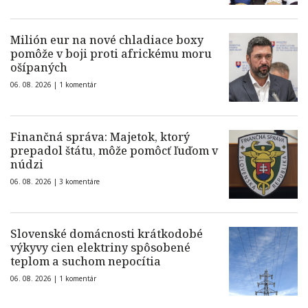
Milión eur na nové chladiace boxy
pomôže v boji proti africkému moru
ošípaných
06. 08. 2026 |
1 komentár
Finančná správa: Majetok, ktorý
prepadol štátu, môže pomôcť ľuďom v
núdzi
06. 08. 2026 |
3 komentáre
Slovenské domácnosti krátkodobé
výkyvy cien elektriny spôsobené
teplom a suchom nepocítia
06. 08. 2026 |
1 komentár