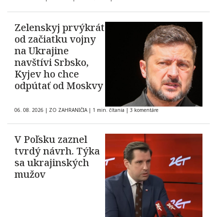
Zelenskyj prvýkrát
od začiatku vojny
na Ukrajine
navštívi Srbsko,
Kyjev ho chce
odpútať od Moskvy
06. 08. 2026
|
ZO ZAHRANIČIA
|
1 min. čítania
|
3 komentáre
V Poľsku zaznel
tvrdý návrh. Týka
sa ukrajinských
mužov