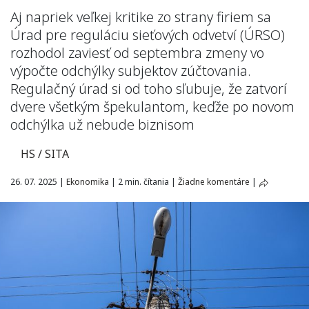
Aj napriek veľkej kritike zo strany firiem sa
Úrad pre reguláciu sieťových odvetví (ÚRSO)
rozhodol zaviesť od septembra zmeny vo
výpočte odchýlky subjektov zúčtovania.
Regulačný úrad si od toho sľubuje, že zatvorí
dvere všetkým špekulantom, keďže po novom
odchýlka už nebude biznisom
HS / SITA
26. 07. 2025
|
Ekonomika
|
2 min. čítania
|
Žiadne komentáre
|