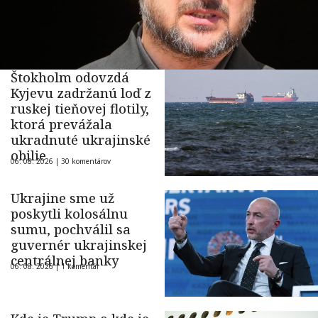
Štokholm odovzdá
Kyjevu zadržanú loď z
ruskej tieňovej flotily,
ktorá prevážala
ukradnuté ukrajinské
obilie
06. 08. 2026 |
30 komentárov
Ukrajine sme už
poskytli kolosálnu
sumu, pochválil sa
guvernér ukrajinskej
centrálnej banky
06. 08. 2026 |
1 komentár