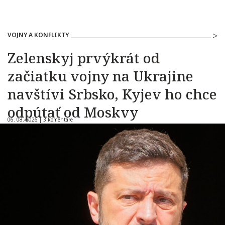
VOJNY A KONFLIKTY
Zelenskyj prvýkrát od
začiatku vojny na Ukrajine
navštívi Srbsko, Kyjev ho chce
odpútať od Moskvy
06. 08. 2026 |
3 komentáre