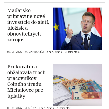
Maďarsko
pripravuje nové
investície do sietí,
úložísk a
obnoviteľných
zdrojov
06. 08. 2026
|
ZO ZAHRANIČIA
|
2 min. čítania
|
3 komentáre
Prokuratúra
obžalovala troch
pracovníkov
Colného úradu
Michalovce pre
úplatky
06. 08. 2026
|
REGIÓNY
|
1 min. čítania
|
1 komentár