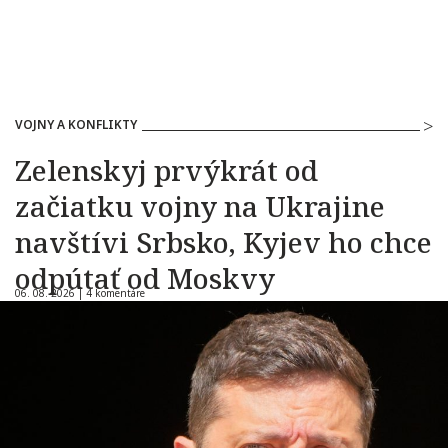
VOJNY A KONFLIKTY
Zelenskyj prvýkrát od
začiatku vojny na Ukrajine
navštívi Srbsko, Kyjev ho chce
odpútať od Moskvy
06. 08. 2026 |
4 komentáre