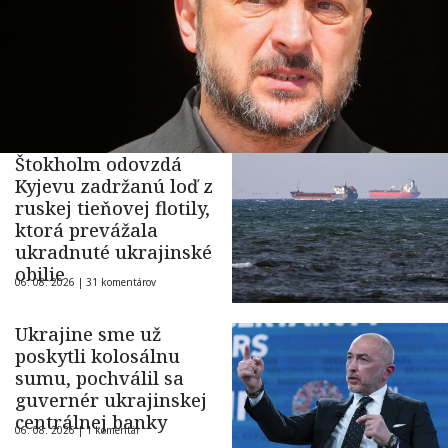
Štokholm odovzdá
Kyjevu zadržanú loď z
ruskej tieňovej flotily,
ktorá prevážala
ukradnuté ukrajinské
obilie
06. 08. 2026 |
31 komentárov
Ukrajine sme už
poskytli kolosálnu
sumu, pochválil sa
guvernér ukrajinskej
centrálnej banky
06. 08. 2026 |
1 komentár