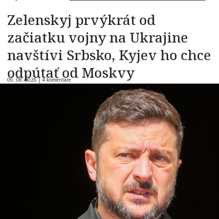
Zelenskyj prvýkrát od
začiatku vojny na Ukrajine
navštívi Srbsko, Kyjev ho chce
odpútať od Moskvy
06. 08. 2026 |
4 komentáre