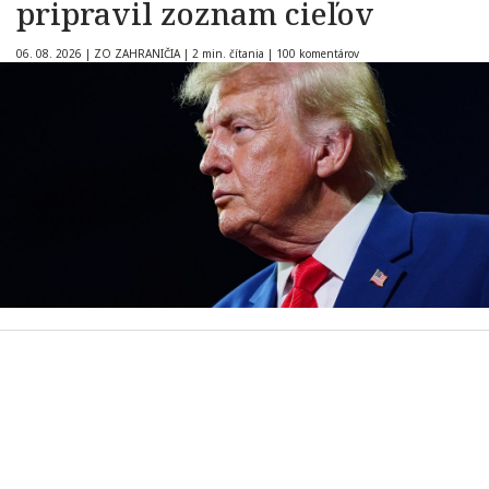
pripravil zoznam cieľov
06. 08. 2026
|
ZO ZAHRANIČIA
|
2 min. čítania
|
100 komentárov