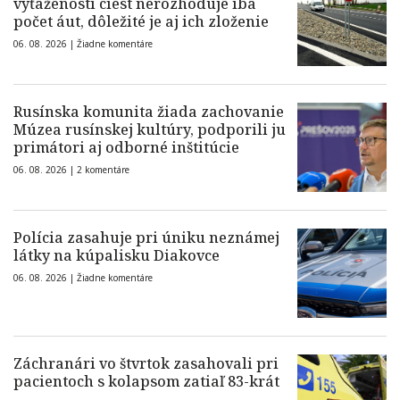
vyťaženosti ciest nerozhoduje iba
počet áut, dôležité je aj ich zloženie
06. 08. 2026 |
Žiadne komentáre
Rusínska komunita žiada zachovanie
Múzea rusínskej kultúry, podporili ju
primátori aj odborné inštitúcie
06. 08. 2026 |
2 komentáre
Polícia zasahuje pri úniku neznámej
látky na kúpalisku Diakovce
06. 08. 2026 |
Žiadne komentáre
Záchranári vo štvrtok zasahovali pri
pacientoch s kolapsom zatiaľ 83-krát