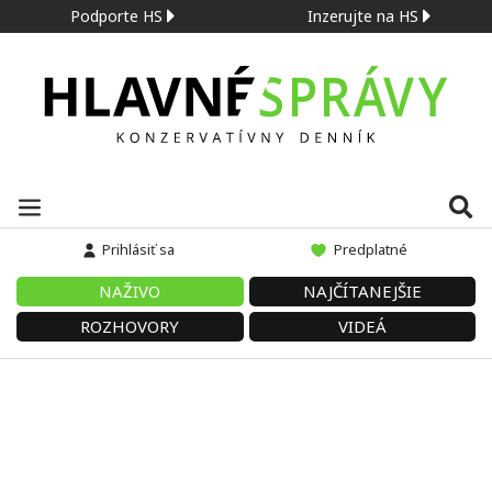
Podporte HS
Inzerujte na HS
Prihlásiť sa
Predplatné
NAŽIVO
NAJČÍTANEJŠIE
ROZHOVORY
VIDEÁ