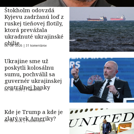
Štokholm odovzdá
Kyjevu zadržanú loď z
ruskej tieňovej flotily,
ktorá prevážala
ukradnuté ukrajinské
obilie
06. 08. 2026 |
31 komentárov
Ukrajine sme už
poskytli kolosálnu
sumu, pochválil sa
guvernér ukrajinskej
centrálnej banky
06. 08. 2026 |
1 komentár
Kde je Trump a kde je
zlatý vek Ameriky?
06. 08. 2026 |
5 komentárov