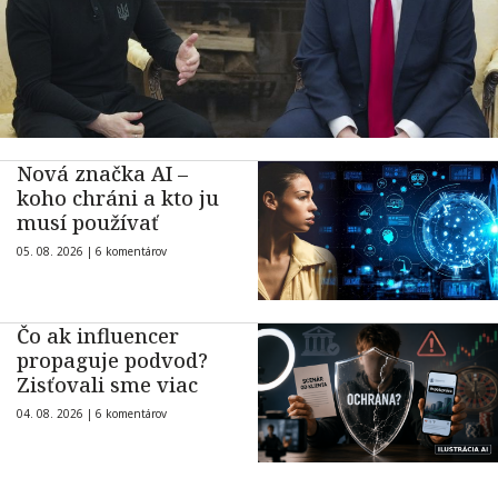
Nová značka AI –
koho chráni a kto ju
musí používať
05. 08. 2026 |
6 komentárov
Čo ak influencer
propaguje podvod?
Zisťovali sme viac
04. 08. 2026 |
6 komentárov