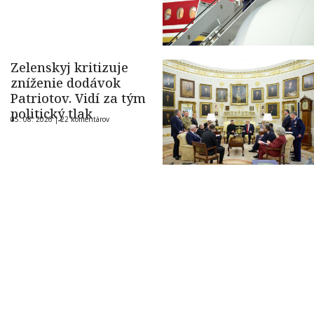
Zelenskyj kritizuje
zníženie dodávok
Patriotov. Vidí za tým
politický tlak
05. 08. 2026 |
22 komentárov