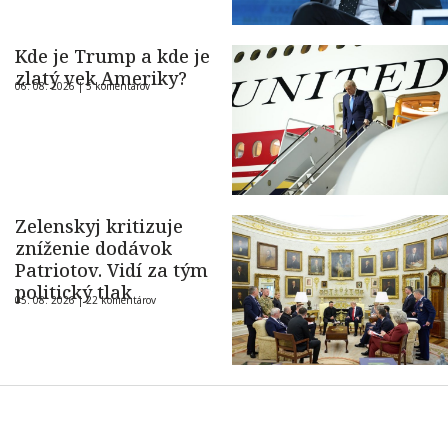
Kde je Trump a kde je
zlatý vek Ameriky?
06. 08. 2026 |
5 komentárov
Zelenskyj kritizuje
zníženie dodávok
Patriotov. Vidí za tým
politický tlak
05. 08. 2026 |
22 komentárov