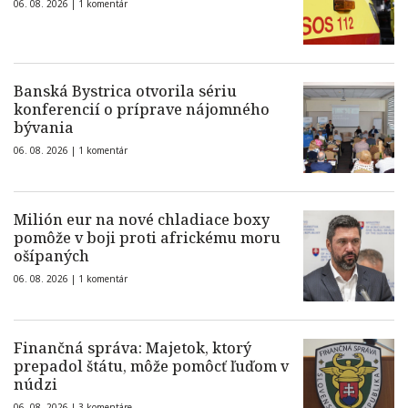
06. 08. 2026 |
1 komentár
Banská Bystrica otvorila sériu
konferencií o príprave nájomného
bývania
06. 08. 2026 |
1 komentár
Milión eur na nové chladiace boxy
pomôže v boji proti africkému moru
ošípaných
06. 08. 2026 |
1 komentár
Finančná správa: Majetok, ktorý
prepadol štátu, môže pomôcť ľuďom v
núdzi
06. 08. 2026 |
3 komentáre